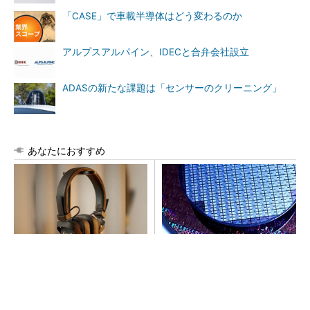
「CASE」で車載半導体はどう変わるのか
アルプスアルパイン、IDECと合弁会社設立
ADASの新たな課題は「センサーのクリーニング」
あなたにおすすめ
64年の歴史が宿るヘッドホ
令和8年熊本地震、半導体メー
ン、いい意味で「想定外」の
カー工場の対応状況
音質
PR(Marshall Group AB)