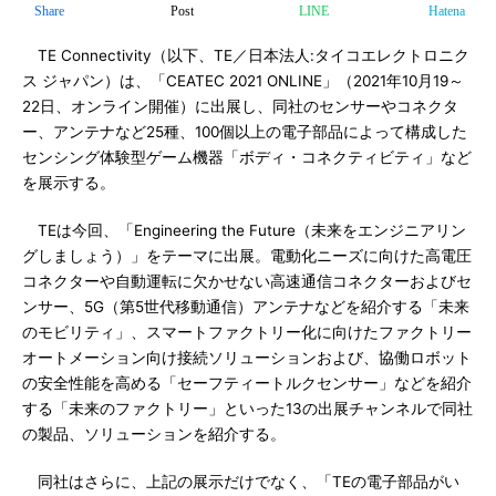
Share
Post
LINE
Hatena
TE Connectivity（以下、TE／日本法人:タイコエレクトロニク
ス ジャパン）は、「CEATEC 2021 ONLINE」（2021年10月19～
22日、オンライン開催）に出展し、同社のセンサーやコネクタ
ー、アンテナなど25種、100個以上の電子部品によって構成した
センシング体験型ゲーム機器「ボディ・コネクティビティ」など
を展示する。
TEは今回、「Engineering the Future（未来をエンジニアリン
グしましょう）」をテーマに出展。電動化ニーズに向けた高電圧
コネクターや自動運転に欠かせない高速通信コネクターおよびセ
ンサー、5G（第5世代移動通信）アンテナなどを紹介する「未来
のモビリティ」、スマートファクトリー化に向けたファクトリー
オートメーション向け接続ソリューションおよび、協働ロボット
の安全性能を高める「セーフティートルクセンサー」などを紹介
する「未来のファクトリー」といった13の出展チャンネルで同社
の製品、ソリューションを紹介する。
同社はさらに、上記の展示だけでなく、「TEの電子部品がい