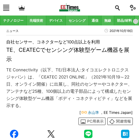
テクノロジー
先端技術
デバイス
センシング
通信
無線
部品/材料
ニュース
2021年10月19日
自社センサー、コネクターなど100点以上を利用
TE、CEATECでセンシング体験型ゲーム機器を展
示
TE Connectivity（以下、TE/日本法人:タイコエレクトロニクス
ジャパン）は、「CEATEC 2021 ONLINE」（2021年10月19～22
日、オンライン開催）に出展し、同社のセンサーやコネクター、
アンテナなど25種、100個以上の電子部品によって構成したセン
シング体験型ゲーム機器「ボディ・コネクティビティ」などを展
示する。
[
永山準
，EE Times Japan]
PC用表示
関連情報