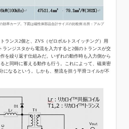
回路の効率カーブ。下図は磁性体部品合計サイズの比較例 出所：アルプ
ランス2個と、ZVS（ゼロボルトスイッチング）用
トランジスタから電流を入力すると2個のトランスが交
」の動作を繰り返す仕組みだ。いずれの動作時も入力側から
すると同時に蓄える動作も行う。これによって、磁束密
約半分になるという。しかも、整流を担う平滑コイルが不