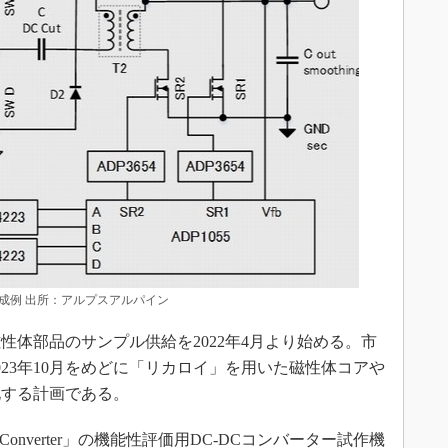
の構成例 出所：アルプスアルパイン
体部品のサンプル供給を2022年4月より始める。市
23年10月をめどに「リカロイ」を用いた磁性体コアや
化する計画である。
Converter」の機能性評価用DC-DCコンバーター試作機