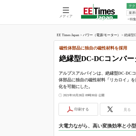
テク
業界
電池／エネル
ア
メディア
特
メ
福田昭の
LS
EE Times Japan
>
パワー（電源/モーター）
>
絶縁型D
福田昭の
マ
湯之上隆
磁性体部品に独自の磁性材料を採用
FP
大山聡の
絶縁型DC-DCコンバ
大原雄介
ック
アルプスアルパインは、絶縁型DC-DCコンバ
リタイア
体部品に独自の磁性材料「リカロイ」を
学漂流記
化を可能にした。
世界を「
2021年10月28日 09時30分 公開
踊るバズワ
Buzzwo
印刷する
見る
この10
で起こる
大電力ながら、高い変換効率と小
製品分解