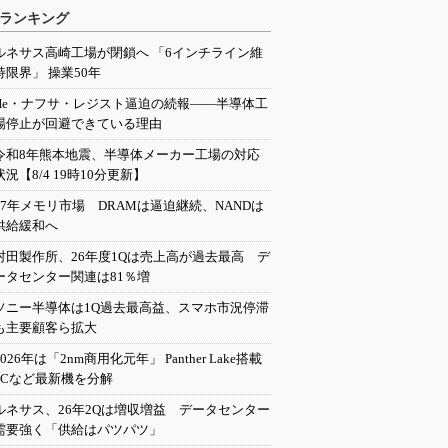
ランキング
ルネサス高崎工場が閉鎖へ 「6インチライン維
持限界」 操業50年
He・ナフサ・レジスト逼迫の続報――半導体工
場停止が回避できている理由
令和8年熊本地震、半導体メーカー工場の対応
状況【8/4 19時10分更新】
27年メモリ市場 DRAMは逼迫継続、NANDは
供給緩和へ
村田製作所、26年度1Qは売上高が過去最高 デ
ータセンター関連は81％増
ソニー半導体は1Q過去最高益、スマホ市況停滞
も主要顧客ら拡大
2026年は「2nm商用化元年」 Panther Lake搭載
PCなど最新機を分解
ルネサス、26年2Qは増収増益 データセンター
需要強く「供給はパツパツ」