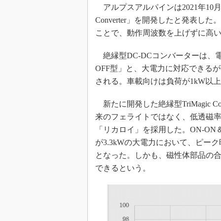
光伝送技
アルプスアルパインは2021年10月、
“異端児
Converter」を開発したと発
改革、執
ことで、動作周波数を上げずに高
イノベー
絶縁型DC-DCコンバーターは、
JASA発
OFF型」と、大電力に対応できるが
IHSア
される。車載向けは負荷が1kW以上
「英語に
ための新
新たに開発した絶縁型TriMagic 
来のフェライトではなく、低透磁
「リカロイ」を採用した。ON-ON
が3.3kWの大電力において、ピー
となった。しかも、磁性体部品の合
できるという。