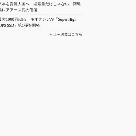
日本を資源大国へ 埋蔵量だけじゃない、南鳥
島レアアース泥の価値
最大1000万IOPS キオクシアが「Super High
IOPS SSD」第1弾を開発
≫
11～30位はこちら