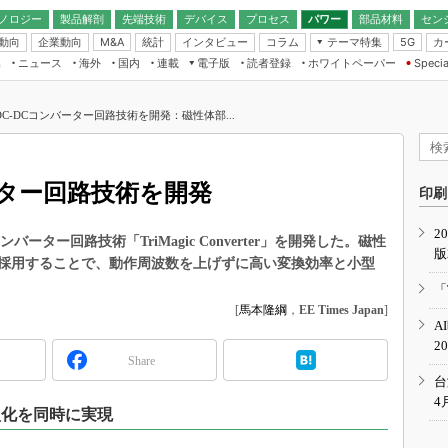
ノロジー
製品解剖
先端技術
デバイス
プロセス
パワー
部品材料
セン
動向
企業動向
統計
インタビュー
コラム
テーマ特集
カ
M&A
5G
ギー
ナログ
無線
集
ニュース
海外
国内
連載
電子版
読者登録
ホワイトペーパー
Specia
フィジカルAI
IoT・エッジコ
モリ
EXPO
Microchip情報
ストレージ通信
EE Times Japan×EDN Japan統合電
エッジAI
子版
I
SEMICON Japan
C-DCコンバーター回路技術を開発：磁性体部...
デバイス通信
パワーエレクトロニクス
電子ブックレット
イコン
CEATEC
のナノフォーカス
半導体後工程
GA
EdgeTech＋
業界スコープ
ーター回路技術を開発
読者調査（EE Times Research）
印刷
TECHNO-FRONT
のエレ・組み込みプレイバ
カーボンニュートラル
2
人とくるま展
ーター回路技術「TriMagic Converter」を開発した。磁性
版
IoT
直前エンジニアの社会人大
採用することで、動作周波数を上げずに高い変換効率と小型
電源設計（EDN Japan）
「
数字」で回してみよう
[
馬本隆綱
，
EE Times Japan
]
エレクトロニクス入門（EDN
A
Japan）
ード ～Behind the
2
rd
Share
年で起こったこと、次の10年
台
こと
4
型化を同時に実現
で探るアジアの新トレンド