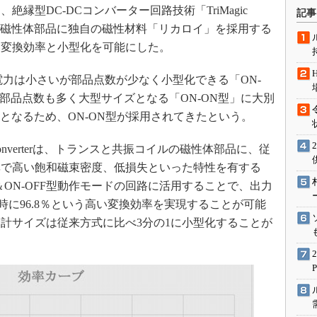
術を知る
絶縁型DC-DCコンバーター回路技術「TriMagic
記事
エンジニア”が仕掛けた社内
表した。磁性体部品に独自の磁性材料「リカロイ」を採用する
念の180日
い変換効率と小型化を可能にした。
ションは日本を救うのか
電力は小さいが部品点数が少なく小型化できる「ON-
IoT通信
部品点数も多く大型サイズとなる「ON-ON型」に大別
ナリスト「未来展望」
となるため、ON-ON型が採用されてきたという。
愛されないエンジニア」の
行動論
Converterは、トランスと共振コイルの磁性体部品に、従
率で高い飽和磁束密度、低損失といった特性を有する
＆ON-OFF型動作モードの回路に活用することで、出力
ク時に96.8％という高い変換効率を実現することが可能
計サイズは従来方式に比べ3分の1に小型化することが