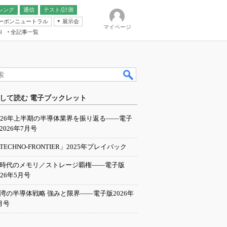
シング
通信
テスト/計測
ーボンニュートラル
展示会
マイページ
全記事一覧
l
ンピューティング
して読む 電子ブックレット
IER
026年上半期の半導体業界を振り返る――電子
2026年7月号
TECHNO-FRONTIER」2025年プレイバック
I時代のメモリ／ストレージ覇権――電子版
026年5月号
湾の半導体戦略 強みと限界――電子版2026年
月号