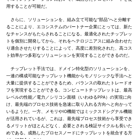
用することが可能だ。
さらに、ソリューションを、組み立て可能な“部品”へと分離す
ることにより、エコシステムのパートナー企業にとっては、新た
なチャンスがもたらされることになる。最適化されたチップレッ
トを個別に開発してから、それをヘテロジニアスに組み合わせた
り適合させたりすることによって、高度に差別化された、高コス
ト効率かつ多彩なソリューションを実現することができるのだ。
チップレット手法では、ドメイン特化型のソリューションを、
一連の構成可能なチップレット機能からモノリシックな手法へと
大量に提供することができるため、バランスの取れたトレードオ
フを実現することができる。コンピュートチップレットは、最高
レベルの性能／電力／シリコン面積（いわゆるPPA）の実現に向
け、最先端のプロセス技術を急速に取り入れる方向へと向かって
いるようだ。一方、メモリやIO機能ではミックスドシグナル機能
が活用されているが、これは、最先端プロセス技術から享受でき
るメリットがほとんどなく、必要とされる検証サイクルも長いた
めである。成熟したプロセスノードにチップレットを統合する方