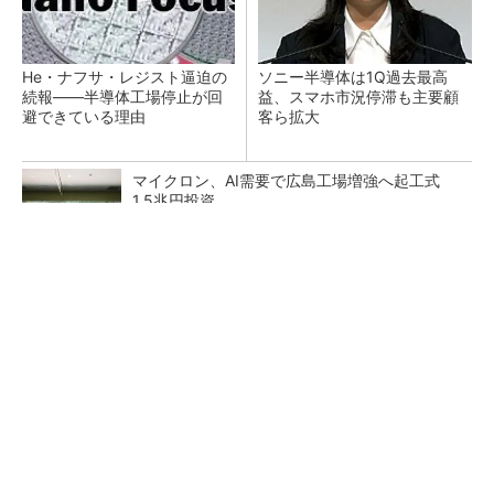
He・ナフサ・レジスト逼迫の
ソニー半導体は1Q過去最高
続報――半導体工場停止が回
益、スマホ市況停滞も主要顧
避できている理由
客ら拡大
マイクロン、AI需要で広島工場増強へ起工式
1.5兆円投資
27年メモリ市場 DRAMは逼迫継続、NANDは
供給緩和へ
中国最大のDRAMメーカーCXMTがIPOへ 増
産とHBM開発で存在感