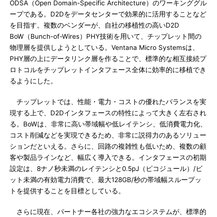
ODSA（Open Domain-Specific Architecture）のワーキンググル
ープである。D2Dをデータセンターで効果的に活用することなど
を目指す。複数のベンダーが、自社の移植性の高いD2D
BoW（Bunch-of-Wires）PHY技術を用いて、チップレット間の
物理層を提供しようとしている。Ventana Micro Systemsは、
PHY層の上にデータリンク層を作ることで、標準的な相互接続プ
ロトコルをチップレットインタフェース全体に効率的に移植でき
るようにした。
チップレットでは、性能・電力・コストの優れたバランスを実
現する上で、D2Dインタフェースの特性によって大きく左右され
る。BoWは、非常に高い帯域幅や低レイテンシ、低消費電力化、
コスト削減などを実現できるため、非常に説得力のあるソリュー
ションだといえる。さらに、回路の複雑性も低いため、複数の顧
客や製品ラインなど、幅広く導入できる。インタフェースの初期
設定は、8ナノ秒未満のレイテンシと0.5pJ（ピコジュール）/ビ
ット未満の有効電力消費で、最大128GB/秒の帯域幅スループッ
トを提供することを目標としている。
さらに現在、パートナー各社の強力なエコシステムが、標準的