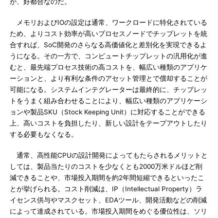
が、好都合なのだ。
メモリおよびIOの設定は通常、ワークロードに特化されている
ため、よりコスト効率が高いプロセスノードでチップレットを統
合すれば、SoC開発のさらなる高価値化と差別化を実現できるよ
うになる。その一方で、コンピュートチップレットの汎用化が進
むと、最先端プロセス技術の高コストを、幅広い種類のアプリケ
ーションと、より有利な条件のアセット管理とで償却することが
可能になる。システムインテグレーターは最終的に、チップレッ
トをうまく組み合わせることにより、幅広い種類のアプリケーシ
ョンや製品SKU（Stock Keeping Unit）に対応することができる
上、高いコストを負担したり、新しい設計をテープアウトしたり
する必要もなくなる。
通常、高性能CPUの設計開発によってもたらされるメリットと
しては、製品当たりのコストを少なくとも2000万米ドルほど削
減できることや、市場投入期間を約2年間短縮できるといったこ
とが挙げられる。コスト削減は、IP（Intellectual Property）ラ
イセンス供与やマスクセット、EDAツール、開発活動などの削減
によって達成されている。市場投入期間をめぐる優位性は、ソリ