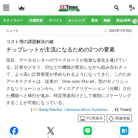
テクノロジー
先端技術
デバイス
センシング
通信
無線
部品/材料
ニュース
2021年11月15日
コスト増の課題解決の鍵
チップレットが主流になるための2つの要素
現在、データセンターのワークロードが急激な進化を遂げてい
る。計算やメモリ、IOなどの機能が変化しながら組み合わさっ
て、より高い計算密度が求められるようになってきた。このため
アーキテクチャは、従来の「One-size-fits-all」型のモノリシッ
クなソリューションから、ディスアグリゲーション（分離）され
た機能へと移行が進み、特定用途向けとして個別にスケーリング
することが可能になっている。
[
Balaji Baktha（Ventana Micro Systems）
，EE Times]
PC用表示
関連情報