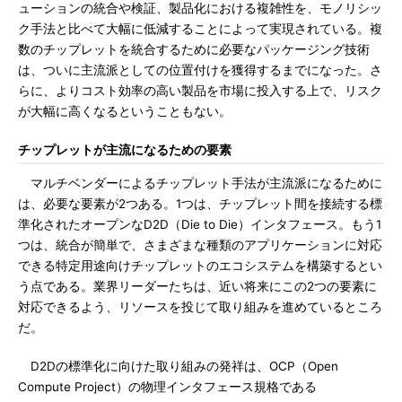
ューションの統合や検証、製品化における複雑性を、モノリシッ
ク手法と比べて大幅に低減することによって実現されている。複
数のチップレットを統合するために必要なパッケージング技術
は、ついに主流派としての位置付けを獲得するまでになった。さ
らに、よりコスト効率の高い製品を市場に投入する上で、リスク
が大幅に高くなるということもない。
チップレットが主流になるための要素
マルチベンダーによるチップレット手法が主流派になるために
は、必要な要素が2つある。1つは、チップレット間を接続する標
準化されたオープンなD2D（Die to Die）インタフェース。もう1
つは、統合が簡単で、さまざまな種類のアプリケーションに対応
できる特定用途向けチップレットのエコシステムを構築するとい
う点である。業界リーダーたちは、近い将来にこの2つの要素に
対応できるよう、リソースを投じて取り組みを進めているところ
だ。
D2Dの標準化に向けた取り組みの発祥は、OCP（Open
Compute Project）の物理インタフェース規格である