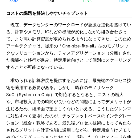
Share
Post
LINE
Hatena
コストの課題を解決しやすいチップレット
現在、データセンターのワークロードが急激な進化を遂げてい
る。計算やメモリ、IOなどの機能が変化しながら組み合わさっ
て、より高い計算密度が求められるようになってきた。このため
アーキテクチャは、従来の「One-size-fits-all」型のモノリシッ
クなソリューションから、ディスアグリゲーション（分離）され
た機能へと移行が進み、特定用途向けとして個別にスケーリング
することが可能になっている。
求められる計算密度を提供するためには、最先端のプロセス技
術を適用する必要がある。しかし、既存のモノリシック
SoC（System on Chip）で対応するとなると、コストの増大
や、市場投入までの時間が長いなどの問題によってデメリットが
生じるため、経済面で望ましくないといえる。こうしたジレンマ
に対処すべく登場したのが、チップレットベースのインテグレー
ション（統合）戦略である。最先端プロセス技術によってもたら
されるメリットを計算性能に適用しながら、特定用途向けメモリ
やIOインテグレーションにおいて、成熟したプロセスノードを使