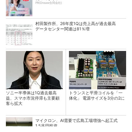
PR(Dreaw合同会社)
村田製作所、26年度1Qは売上高が過去最高
データセンター関連は81％増
ソニー半導体は1Q過去最高
トランスと平滑コイルを「一
益、スマホ市況停滞も主要顧
体化」 電源サイズを3分の2に
客ら拡大
マイクロン、AI需要で広島工場増強へ起工式
1.5兆円投資