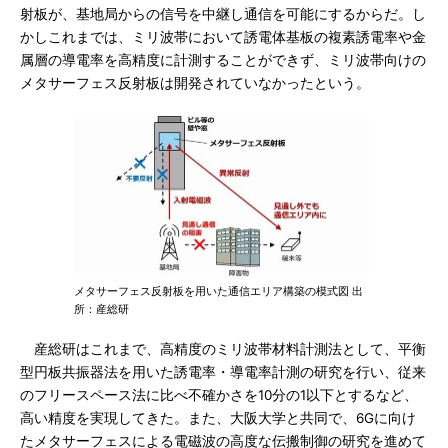
射板が、基地局からの信号を中継し通信を可能にするからだ。し
かしこれまでは、ミリ波帯において誘電体基板の複素誘電率や金
属層の導電率を高精度に計測することができず、ミリ波帯向けの
メタサーフェス反射板は開発されていなかったという。
メタサーフェス反射板を用いた通信エリア構築の模式図 出
所：産総研
産総研はこれまで、高精度のミリ波帯材料計測法として、平衡
型円板共振器法を用いた誘電率・導電率計測の研究を行い、従来
のフリースペース法に比べ不確かさを10分の1以下とするなど、
高い精度を実現してきた。また、大阪大学と共同で、6Gに向け
たメタサーフェスによる電磁波の高度な伝搬制御の研究を進めて