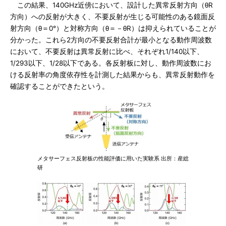
この結果、140GHz近傍において、設計した異常反射方向（θR
方向）への反射が大きく、不要反射が生じる可能性のある鏡面反
射方向（θ＝0°）と対称方向（θ＝－θR）は抑えられていることが
分かった。これら2方向の不要反射合計が最小となる動作周波数
において、不要反射は異常反射に比べ、それぞれ1/140以下、
1/293以下、1/28以下である。各反射板に対し、動作周波数にお
ける反射率の角度依存性を計測した結果からも、異常反射動作を
確認することができたという。
メタサーフェス反射板の性能評価に用いた実験系 出所：産総
研