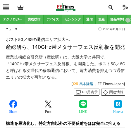
テクノロジー
先端技術
デバイス
センシング
通信
無線
部品/材料
ニュース
2021年11月30日
ポスト5G／6Gの通信エリア拡大へ
産総研ら、140GHz帯メタサーフェス反射板を開発
産業技術総合研究所（産総研）は、大阪大学と共同で、
「140GHz帯メタサーフェス反射板」を開発した。ポスト5G／6G
と呼ばれる次世代の移動通信において、電力消費を抑えつつ通信
エリアの拡大が可能となる。
[
馬本隆綱
，EE Times Japan]
PC用表示
関連情報
Share
Post
LINE
Hatena
構造を最適化し、特定方向以外の不要反射をほぼ完全に抑える