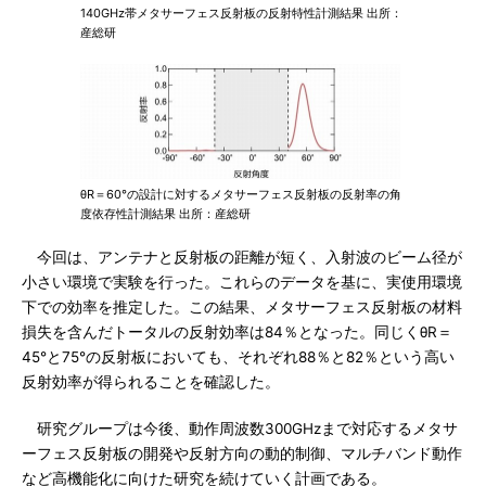
140GHz帯メタサーフェス反射板の反射特性計測結果 出所：
産総研
θR＝60°の設計に対するメタサーフェス反射板の反射率の角
度依存性計測結果 出所：産総研
今回は、アンテナと反射板の距離が短く、入射波のビーム径が
小さい環境で実験を行った。これらのデータを基に、実使用環境
下での効率を推定した。この結果、メタサーフェス反射板の材料
損失を含んだトータルの反射効率は84％となった。同じくθR＝
45°と75°の反射板においても、それぞれ88％と82％という高い
反射効率が得られることを確認した。
研究グループは今後、動作周波数300GHzまで対応するメタサ
ーフェス反射板の開発や反射方向の動的制御、マルチバンド動作
など高機能化に向けた研究を続けていく計画である。