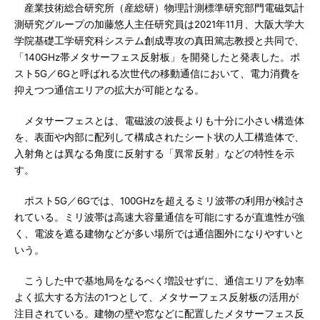
産業技術総合研究所（産総研）物理計測標準研究部門電磁気計
測研究グループの加藤悠人主任研究員は2021年11月、大阪大学大
学院基礎工学研究科システム創成専攻の真田篤志教授と共同で、
「140GHz帯メタサーフェス反射板」を開発したと発表した。ポ
スト5G／6Gと呼ばれる次世代の移動通信において、電力消費を
抑えつつ通信エリアの拡大が可能となる。
メタサーフェスとは、電磁波の波長よりも十分に小さい構造体
を、表面や内部に配列して構成されたシート状の人工構造体で、
入射角とは異なる角度に反射する「異常反射」などの特性を示
す。
ポスト5G／6Gでは、100GHzを超えるミリ波帯の利用が検討さ
れている。ミリ波帯は高速大容量通信を可能にするが直進性が強
く、電波を遮る建物などが多い場所では通信圏外になりやすいと
いう。
こうした中で基地局をなるべく増設せずに、通信エリアを効率
よく拡大する方法の1つとして、メタサーフェス反射板の活用が
注目されている。建物の壁や窓などに配置したメタサーフェス反