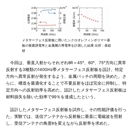
メタサーフェス反射板に用いたシクロオレフィンポリマー基
板の複素誘電率と金属層の導電率を計測した結果 出所：産総
研
今回は、垂直入射からそれぞれθR＝45°、60°、75°方向に異常
反射する3種類の140GHz帯メタサーフェス反射板を設計。特定
方向へ異常反射が発生するよう、金属パッチの周期を決めた。さ
らに、構造を最適化することで不要反射をほぼ完全に抑制し、特
定方向への反射効率を高めた。設計したメタサーフェス反射板は
材料損失を除いた効率で99％を達成したという。
設計したメタサーフェス反射板を試作し、その性能評価を行っ
た。実験では、送信アンテナから反射板に垂直に電磁波を照射
し、受信アンテナの角度θを変えながら反射率を求めた。