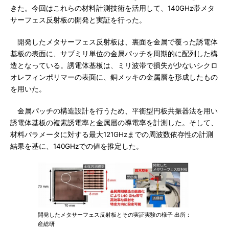
きた。今回はこれらの材料計測技術を活用して、140GHz帯メタ
サーフェス反射板の開発と実証を行った。
開発したメタサーフェス反射板は、裏面を金属で覆った誘電体
基板の表面に、サブミリ単位の金属パッチを周期的に配列した構
造となっている。誘電体基板は、ミリ波帯で損失が少ないシクロ
オレフィンポリマーの表面に、銅メッキの金属層を形成したもの
を用いた。
金属パッチの構造設計を行うため、平衡型円板共振器法を用い
誘電体基板の複素誘電率と金属層の導電率を計測した。そして、
材料パラメータに対する最大121GHzまでの周波数依存性の計測
結果を基に、140GHzでの値を推定した。
開発したメタサーフェス反射板とその実証実験の様子 出所：
産総研