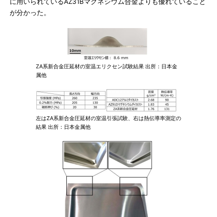
に用いられているAZ31Bマグネシウム合金よりも優れていること
が分かった。
ZA系新合金圧延材の室温エリクセン試験結果 出所：日本金
属他
左はZA系新合金圧延材の室温引張試験、右は熱伝導率測定の
結果 出所：日本金属他