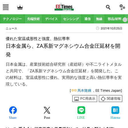
テクノロジー
先端技術
デバイス
センシング
通信
無線
部品/材料
ニュース
2021年10月25日
優れた室温成形性と強度、熱伝導率
日本金属ら、ZA系新マグネシウム合金圧延材を開
発
日本金属は、産業技術総合研究所（産総研）や不二ライトメタル
と共同で、「ZA系新マグネシウム合金圧延材」を開発した。こ
の材料は、室温成形性に優れ、実用的な強度と高い熱伝導率を実
現している。
[
馬本隆綱
，EE Times Japan]
PC用表示
関連情報
Share
Post
LINE
Hatena