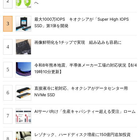
へ
最大1000万IOPS キオクシアが「Super High IOPS
SSD」第1弾を開発
画像鮮明化を1チップで実現 組み込みも容易に
令和8年熊本地震、半導体メーカー工場の対応状況【8/4
19時10分更新】
直接液冷に初対応、キオクシアがデータセンター用
NVMe SSD
AIサーバ向け「生産キャパシティー超える受注」ローム
レゾナック、ハードディスク増産に150億円追加投資