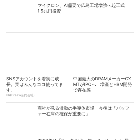
マイクロン、AI需要で広島工場増強へ起工式
1.5兆円投資
SNSアカウントを着実に成
中国最大のDRAMメーカーCX
長。実はみんなココ使ってま
MTがIPOへ 増産とHBM開発
す。
で存在感
PR(Dreaw合同会社)
商社が見る激動の半導体市場 今後は「バッフ
ァー在庫の確保が重要に」