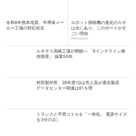
令和8年熊本地震、半導体メー
ロボット掃除機の進化のカギ
カー工場の対応状況
は水にあり。このボードがす
ごい理由
PR(Dreame)
ルネサス高崎工場が閉鎖へ 「6インチライン維
持限界」 操業50年
村田製作所、26年度1Qは売上高が過去最高
データセンター関連は81％増
トランスと平滑コイルを「一体化」 電源サイズ
を3分の2に