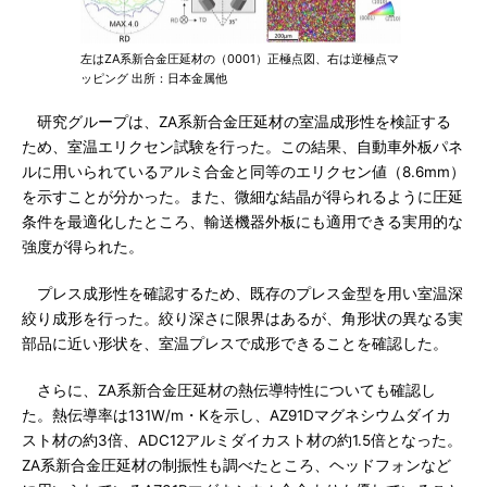
左はZA系新合金圧延材の（0001）正極点図、右は逆極点マ
ッピング 出所：日本金属他
研究グループは、ZA系新合金圧延材の室温成形性を検証する
ため、室温エリクセン試験を行った。この結果、自動車外板パネ
ルに用いられているアルミ合金と同等のエリクセン値（8.6mm）
を示すことが分かった。また、微細な結晶が得られるように圧延
条件を最適化したところ、輸送機器外板にも適用できる実用的な
強度が得られた。
プレス成形性を確認するため、既存のプレス金型を用い室温深
絞り成形を行った。絞り深さに限界はあるが、角形状の異なる実
部品に近い形状を、室温プレスで成形できることを確認した。
さらに、ZA系新合金圧延材の熱伝導特性についても確認し
た。熱伝導率は131W/m・Kを示し、AZ91Dマグネシウムダイカ
スト材の約3倍、ADC12アルミダイカスト材の約1.5倍となった。
ZA系新合金圧延材の制振性も調べたところ、ヘッドフォンなど