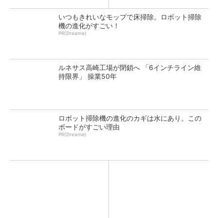
いつもきれいなモップで床掃除。ロボット掃除
機の進化がすごい！
PR(Dreame)
ルネサス高崎工場が閉鎖へ 「6インチライン維
持限界」 操業50年
ロボット掃除機の進化のカギは水にあり。この
ボードがすごい理由
PR(Dreame)