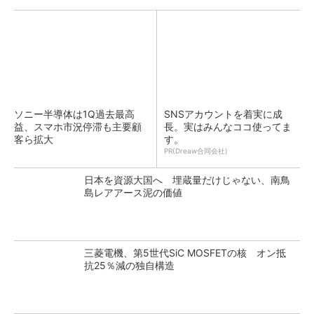
ソニー半導体は1Q過去最高
SNSアカウントを着実に成
益、スマホ市況停滞も主要顧
長。実はみんなココ使ってま
客ら拡大
す。
PR(Dreaw合同会社)
日本を資源大国へ 埋蔵量だけじゃない、南鳥
島レアアース泥の価値
三菱電機、第5世代SiC MOSFETの核 オン抵
抗25％減の独自構造