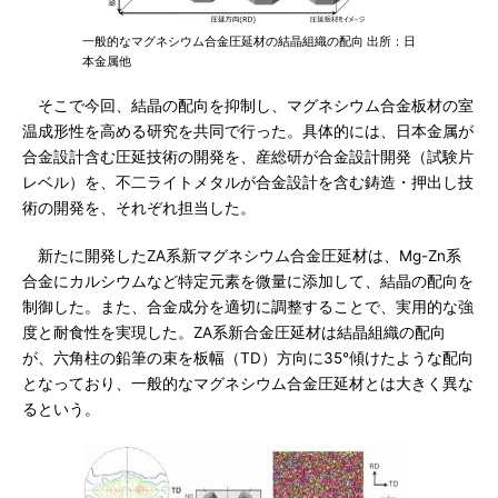
一般的なマグネシウム合金圧延材の結晶組織の配向 出所：日
本金属他
そこで今回、結晶の配向を抑制し、マグネシウム合金板材の室
温成形性を高める研究を共同で行った。具体的には、日本金属が
合金設計含む圧延技術の開発を、産総研が合金設計開発（試験片
レベル）を、不二ライトメタルが合金設計を含む鋳造・押出し技
術の開発を、それぞれ担当した。
新たに開発したZA系新マグネシウム合金圧延材は、Mg-Zn系
合金にカルシウムなど特定元素を微量に添加して、結晶の配向を
制御した。また、合金成分を適切に調整することで、実用的な強
度と耐食性を実現した。ZA系新合金圧延材は結晶組織の配向
が、六角柱の鉛筆の束を板幅（TD）方向に35°傾けたような配向
となっており、一般的なマグネシウム合金圧延材とは大きく異な
るという。