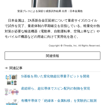
室温プレスによる深絞り成形試作結果 出所：日本金属他
日本金属は、ZA系新合金圧延材について量産サイズのコイル
で試作を完了、量産体制の早期確立を目指している。軽量化や熱
対策が必要な輸送機器（電動車、自動運転車、空飛ぶ車など）や
モバイルIT機器などの用途に向けて実用化を急ぐ。
Copyright © ITmedia, Inc. All Rights Reserved.
関連情報
関連記事
Si基板を用いた窒化物超伝導量子ビットを開発
産総研ら、超伝導体でスピン配列の制御を実現
有機半導体で「絶縁体－金属転移」を実験的に観測