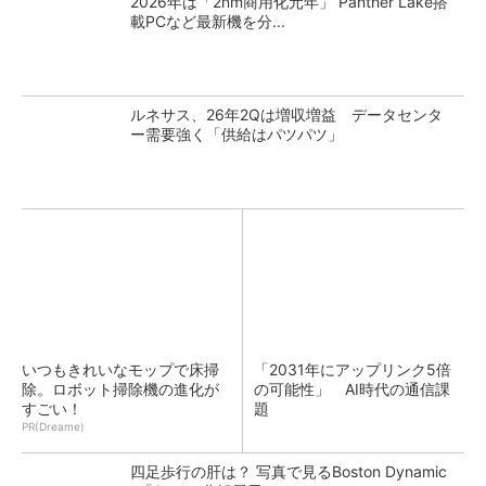
2026年は「2nm商用化元年」 Panther Lake搭
載PCなど最新機を分...
ルネサス、26年2Qは増収増益 データセンタ
ー需要強く「供給はパツパツ」
いつもきれいなモップで床掃
「2031年にアップリンク5倍
除。ロボット掃除機の進化が
の可能性」 AI時代の通信課
すごい！
題
PR(Dreame)
四足歩行の肝は？ 写真で見るBoston Dynamic