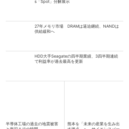
s「Spot」分解展示
27年メモリ市場 DRAMは逼迫継続、NANDは
供給緩和へ
HDD大手Seagateの四半期業績、3四半期連続
で利益率が過去最高を更新
半導体工場の過去の地震被害
熊本を「未来の産業を生み出
と復旧までの時間
す拠点」へ サイエンスパー