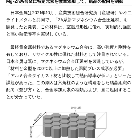
Mg-Zn系合金に特定元素を微量添加して、結晶の配向を制御
日本金属は2021年10月、産業技術総合研究所（産総研）や不二
ライトメタルと共同で、「ZA系新マグネシウム合金圧延材」を
開発したと発表。この材料は、室温成形性に優れ、実用的な強度
と高い熱伝導率を実現している。
最軽量金属材料であるマグネシウム合金は、高い強度と剛性を
有しており、リサイクル性に優れた材料として注目されている。
日本金属は既に、マグネシウム合金圧延材を製造しているが、
「材料と金型を200℃以上に加熱した温間プレス成形が必要」
「アルミ合金ダイカスト材と比較して熱伝導率が低い」といった
課題があった。この原因は六角柱のような構造をした結晶組織の
配向（並び方）と、合金添加元素の種類および、量に起因するこ
とが分かっていた。