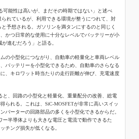
準になる可能性は高いが、まだその時期ではない」と述べ
は限られているが、利用できる環境が整うにつれて、対
なると予想される。ガソリンを満タンにするのと同じく
り、かつ日常的な使用に十分なレベルでバッテリーが小
減が進むだろう」と語る。
ムの小型化につながり、自動車の軽量化と車両レベル
り、バッテリーを小型化できるため、自動車のさらなる
的に、キロワット時当たりの走行距離が伸び、充電速度
ると、回路の小型化と軽量化、重量配分の改善、総電
られる。これは、SiC-MOSFETが非常に高いスイッ
インバーターの回路部品の多くを小型化できるからだ。
パワー半導体よりも大きな電圧と電流で動作できるた
イッチング損失が低くなる。