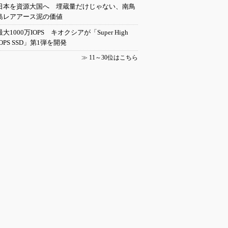
日本を資源大国へ 埋蔵量だけじゃない、南鳥
島レアアース泥の価値
最大1000万IOPS キオクシアが「Super High
IOPS SSD」第1弾を開発
≫
11～30位はこちら