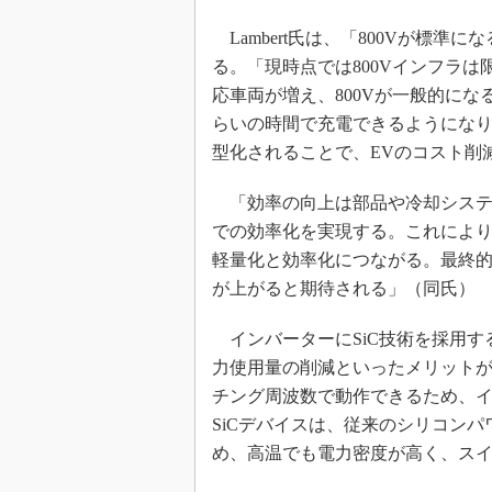
Lambert氏は、「800Vが標
る。「現時点では800Vインフラ
応車両が増え、800Vが一般的に
らいの時間で充電できるようにな
型化されることで、EVのコスト削
「効率の向上は部品や冷却システ
での効率化を実現する。これによ
軽量化と効率化につながる。最終
が上がると期待される」（同氏）
インバーターにSiC技術を採用す
力使用量の削減といったメリットが得
チング周波数で動作できるため、
SiCデバイスは、従来のシリコン
め、高温でも電力密度が高く、ス