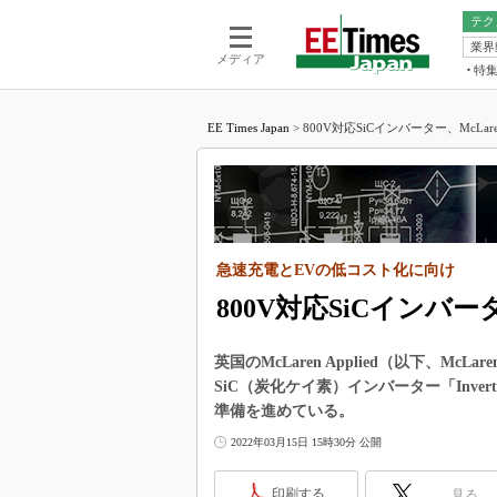
テク
業界
電池／エネル
ア
メディア
特
メ
福田昭の
LS
EE Times Japan
>
800V対応SiCインバーター、McLare
福田昭の
マ
湯之上隆
FP
大山聡の
大原雄介
ック
急速充電とEVの低コスト化に向け
リタイア
学漂流記
800V対応SiCインバー
世界を「
英国のMcLaren Applied（以下、M
踊るバズワ
SiC（炭化ケイ素）インバーター「Inverter 
Buzzwo
準備を進めている。
この10
で起こる
2022年03月15日 15時30分 公開
製品分解
印刷する
見る