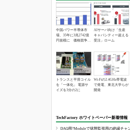
中国パワー半導体市
AIサーバ向け「生産
場、35年に3兆2742億
キャパシティー超える
円規模に 価格競争さ
受注」ローム
らに激化
トランスと平滑コイル
Wi-Fiの2.4GHz帯電波
を「一体化」 電源サ
で発電、東北大学らが
イズを3分の2に
開発
TechFactory ホワイトペーパー新着情報
DAQ用?Moduleで状態監視用の絶縁