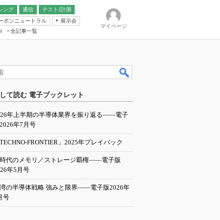
シング
通信
テスト/計測
ーボンニュートラル
展示会
マイページ
全記事一覧
l
ンピューティング
して読む 電子ブックレット
IER
026年上半期の半導体業界を振り返る――電子
2026年7月号
TECHNO-FRONTIER」2025年プレイバック
I時代のメモリ／ストレージ覇権――電子版
026年5月号
湾の半導体戦略 強みと限界――電子版2026年
月号