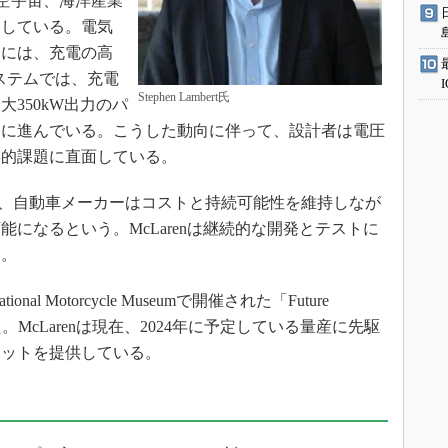
航空宇宙、海洋産業
トしている。電気
うには、充電の高
ステムでは、充電
Stephen Lambert氏
大350kW出力のパ
速に進んでいる。こうした動向に伴って、設計者は電圧
学的課題に直面している。
よって、自動車メーカーはコストと持続可能性を維持しなが
になるという。McLarenは継続的な開発とテストに
る。
al Motorcycle Museumで開催された「Future
で発表された。McLarenは現在、2024年に予定している量産に先駆
ニットを提供している。