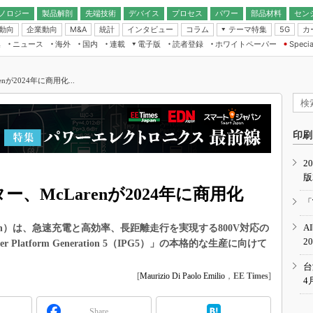
ノロジー
製品解剖
先端技術
デバイス
プロセス
パワー
部品材料
セン
動向
企業動向
統計
インタビュー
コラム
テーマ特集
カ
M&A
5G
ギー
ナログ
無線
集
ニュース
海外
国内
連載
電子版
読者登録
ホワイトペーパー
Specia
フィジカルAI
IoT・エッジコ
モリ
EXPO
Microchip情報
ストレージ通信
EE Times Japan×EDN Japan統合電
エッジAI
子版
I
SEMICON Japan
nが2024年に商用化...
デバイス通信
パワーエレクトロニクス
電子ブックレット
イコン
CEATEC
のナノフォーカス
半導体後工程
GA
EdgeTech＋
業界スコープ
読者調査（EE Times Research）
印刷
TECHNO-FRONT
のエレ・組み込みプレイバ
カーボンニュートラル
2
人とくるま展
版
IoT
直前エンジニアの社会人大
ター、McLarenが2024年に商用化
電源設計（EDN Japan）
「
数字」で回してみよう
エレクトロニクス入門（EDN
A
cLaren）は、急速充電と高効率、長距離走行を実現する800V対応の
Japan）
ード ～Behind the
2
Platform Generation 5（IPG5）」の本格的な生産に向けて
rd
年で起こったこと、次の10年
台
こと
[
Maurizio Di Paolo Emilio
，
EE Times
]
4
で探るアジアの新トレンド
Share