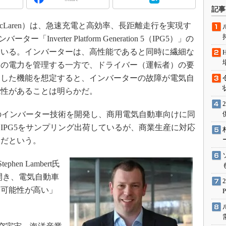
術を知る
記事
エンジニア”が仕掛けた社内
下、McLaren）は、急速充電と高効率、長距離走行を実現す
念の180日
Inverter Platform Generation 5（IPG5）」の
ションは日本を救うのか
ている。インバーターは、高性能であると同時に繊細な
IoT通信
トの電力を管理する一方で、ドライバー（運転者）の要
ナリスト「未来展望」
うした機能を想定すると、インバーターの故障が電気自
愛されないエンジニア」の
能性があることは明らかだ。
行動論
ー向けのインバーター技術を開発し、商用電気自動車向けに同
IPG5をサンプリング出荷しているが、商業生産に対応
しだという。
en Lambert氏
開き、電気自動車
る可能性が高い」