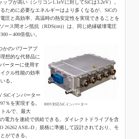
プが高い（シリコン1.1eVに対してSiCは3.2eV）。
るために必要なエネルギーはより多くなるが、SiCの
壊電圧と高効率、高温時の熱安定性を実現できることを
インソース間オン抵抗（RDS(on)）は、同じ絶縁破壊電圧
00～400倍低い。
つかのパワーアプ
の理想的な代替品に
ンバーターに使用す
サイクル性能の効率
ている。
 SiCインバーター
97％を実現する。
800V対応SiCインバーター
9リットルで、最大
0kWの電力を連続で供給できる。ダイレクトドライブを含
26262 ASIL-D」規格に準拠して設計されており、モ
ことができる。