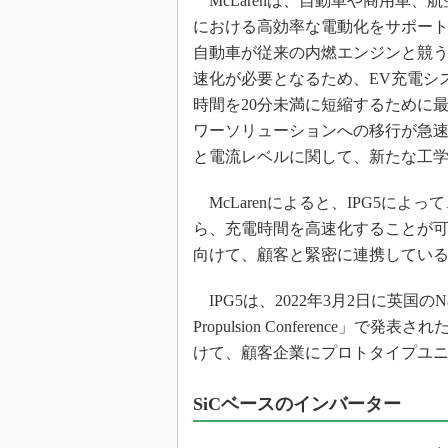
McLarenは、自動車や商用車、
における高効率な電動化をサポー
自動車が従来の内燃エンジンと競
速化が必要となるため、EV充電シ
時間を20分未満に短縮するために最
ワーソリューションへの移行が急
と電流レベルに関して、新たな工
McLarenによると、IPG5に
ら、充電時間を高速化することが可能
向けて、顧客と緊密に連携してい
IPG5は、2022年3月2日に英国のNation
Propulsion Conference」
けて、顧客企業にプロトタイプユ
SiCベースのインバーター