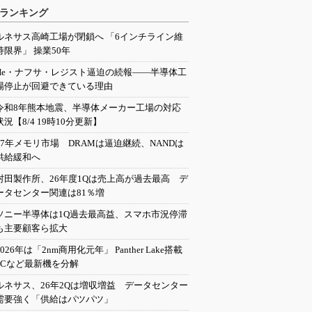
ランキング
ルネサス高崎工場が閉鎖へ 「6インチライン維
持限界」 操業50年
He・ナフサ・レジスト逼迫の続報――半導体工
場停止が回避できている理由
令和8年熊本地震、半導体メーカー工場の対応
状況【8/4 19時10分更新】
27年メモリ市場 DRAMは逼迫継続、NANDは
供給緩和へ
村田製作所、26年度1Qは売上高が過去最高 デ
ータセンター関連は81％増
ソニー半導体は1Q過去最高益、スマホ市況停滞
も主要顧客ら拡大
2026年は「2nm商用化元年」 Panther Lake搭載
PCなど最新機を分解
ルネサス、26年2Qは増収増益 データセンター
需要強く「供給はパツパツ」