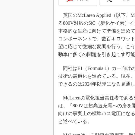
光伝送技
“異端児
英国のMcLaren Applied（以
改革、執
る800V対応のSiC（炭化ケイ素）インバーター「
イノベー
本格的な生産に向けて準備を進め
JASA発
コンポーネントで、数百キロワッ
IHSア
望に応じて微細な変調を行う。こ
「英語に
動車に多くの問題を引き起こす可
ための新
同社はF1（Formula 1）カ
技術の最適化を進めている。現在、
できるのは2024年以降になる見通
McLarenの電化担当責任者であるSteph
は、「800Vは超高速充電への扉を
向けの事実上の標準バス電圧にな
と述べている。