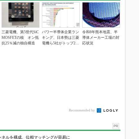
三菱電機、第5世代SiC
パワー半導体企業ラン
令和8年熊本地震、半
MOSFETの核 オン抵
キング、日本勢は三菱
導体メーカー工場の対
抗25％減の独自構造
電機ら5社がトップ20
応状況
入り
Recommended by
PR
チャンネルを構成、位相マッチングが容易に