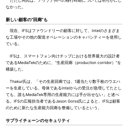
ただし同氏は、アリゾナ州への移行時期については明らかにし
なかった。
新しい顧客の“回廊”も
現在、IFSはファウンドリーの顧客に対して、Intelのさまざま
な工場やその他の製造オペレーションのキャパシティーを使用し
ている。
IFSは、スマートフォン向けチップにおける世界最大の設計者
であるMediaTekのために、“生産回廊（production corridor）”を
構築した。
Thakur氏は、「その生産回廊では、1週当たり数千枚のウエハ
ーを生産している。母体であるIntelからの受注が急増してたとし
ても、誰もMediaTek専用の生産能力には手が出せない」と述べ
る。IFSの広報担当者であるJason Gorss氏によると、IFSは顧客
のために新たな生産能力回廊を整備しているという。
サプライチェーンのセキュリティ