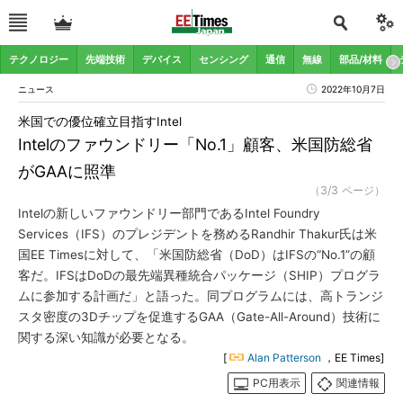
テクノロジー
先端技術
デバイス
センシング
通信
無線
部品/材料
ニュース
2022年10月7日
米国での優位確立目指すIntel
Intelのファウンドリー「No.1」顧客、米国防総省
がGAAに照準
（3/3 ページ）
Intelの新しいファウンドリー部門であるIntel Foundry
Services（IFS）のプレジデントを務めるRandhir Thakur氏は米
国EE Timesに対して、「米国防総省（DoD）はIFSの“No.1”の顧
客だ。IFSはDoDの最先端異種統合パッケージ（SHIP）プログラ
ムに参加する計画だ」と語った。同プログラムには、高トランジ
スタ密度の3Dチップを促進するGAA（Gate-All-Around）技術に
関する深い知識が必要となる。
[
Alan Patterson
，EE Times]
PC用表示
関連情報