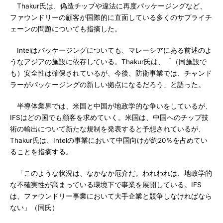
Thakur氏は、偽造チップや違法に再度パッケージングなど、
ファウンドリーの顧客が国際的に直面している多くのサプライチ
ェーンの問題についても指摘した。
Intelはパッケージングについても、マレーシアにある前述のよ
うなアジアの施設に依存している。Thakur氏は、「（同施設で
も）安全性は確保されているが、今後、防衛事業では、チャンド
ラーがパッケージングの新しい拠点になるだろう」と語った。
半導体業界では、米国と中国が地政学的な争いをしているが、
IFSはどの国でも顧客を求めていく。米国は、中国へのチップ技
術の輸出について新たな規制を発表すると予想されているが、
Thakur氏は、Intelの事業において中国向けが約20％を占めてい
ることを指摘する。
「このような状況は、なかなか厄介だ。われわれは、地政学的
な不確実性が高まっている環境下で事業を展開している。IFS
は、ファウンドリー事業において大手企業と競争しなければなら
ない」（同氏）