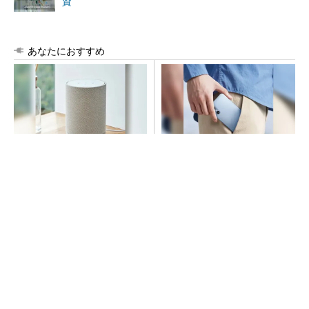
資
あなたにおすすめ
デノンの空間オーディオ、凄
arrowsの頑丈さがとんでもな
すぎた
いレベルに
PR(デノン)
PR(arrows)
arrowsの頑丈さがとんでもないレベルに
PR(arrows)
令和8年熊本地震、半導体メーカー工場の対応