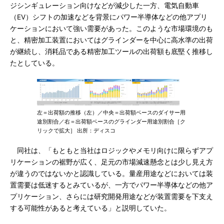
ジシンギュレーション向けなどが減少した一方、電気自動車
（EV）シフトの加速などを背景にパワー半導体などの他アプリ
ケーションにおいて強い需要があった。このような市場環境のも
と、精密加工装置においてはグラインダーを中心に高水準の出荷
が継続し、消耗品である精密加工ツールの出荷額も底堅く推移し
たとしている。
左＝出荷額の推移（左）／中央＝出荷額ベースのダイサー用
途別割合／右＝出荷額ベースのグラインダー用途別割合［ク
リックで拡大］ 出所：ディスコ
同社は、「もともと当社はロジックやメモリ向けに限らずアプ
リケーションの裾野が広く、足元の市場減速懸念とは少し見え方
が違うのではないかと認識している。量産用途などにおいては装
置需要は低迷するとみているが、一方でパワー半導体などの他ア
プリケーション、さらには研究開発用途などが装置需要を下支え
する可能性があると考えている」と説明していた。