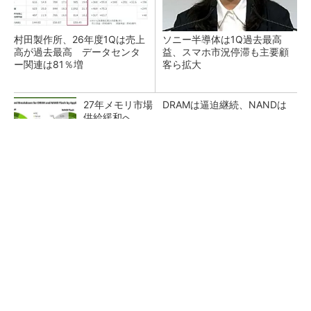
村田製作所、26年度1Qは売上
ソニー半導体は1Q過去最高
高が過去最高 データセンタ
益、スマホ市況停滞も主要顧
ー関連は81％増
客ら拡大
27年メモリ市場 DRAMは逼迫継続、NANDは
供給緩和へ
マイクロン、AI需要で広島工場増強へ起工式
1.5兆円投資
画像鮮明化を1チップで実現 組み込みも容易
に