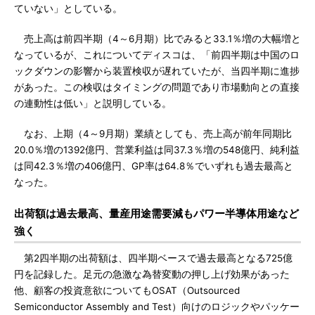
ていない」としている。
売上高は前四半期（4～6月期）比でみると33.1％増の大幅増と
なっているが、これについてディスコは、「前四半期は中国のロ
ックダウンの影響から装置検収が遅れていたが、当四半期に進捗
があった。この検収はタイミングの問題であり市場動向との直接
の連動性は低い」と説明している。
なお、上期（4～9月期）業績としても、売上高が前年同期比
20.0％増の1392億円、営業利益は同37.3％増の548億円、純利益
は同42.3％増の406億円、GP率は64.8％でいずれも過去最高と
なった。
出荷額は過去最高、量産用途需要減もパワー半導体用途など
強く
第2四半期の出荷額は、四半期ベースで過去最高となる725億
円を記録した。足元の急激な為替変動の押し上げ効果があった
他、顧客の投資意欲についてもOSAT（Outsourced
Semiconductor Assembly and Test）向けのロジックやパッケー