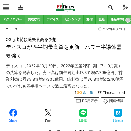
テクノロジー
先端技術
デバイス
センシング
通信
無線
部品/材料
ニュース
2022年10月21日
Q3も出荷額過去最高を予想
ディスコが四半期最高益を更新、パワー半導体需
要強く
ディスコは2022年10月20日、2022年度第2四半期（7～9月期）
の決算を発表した。売上高は前年同期比17.3％増の795億円、営
業利益は同35.8％増の332億円、純利益は同36.8％増の246億円
でいずれも四半期ベースで過去最高となった。
[
永山準
，EE Times Japan]
PC用表示
関連情報
Share
Post
LINE
Hatena