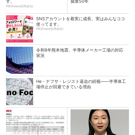
す。
操業50年
PR(Dreaw合同会社)
SNSアカウントを着実に成長。実はみんなココ
使ってます。
PR(Dreaw合同会社)
令和8年熊本地震、半導体メーカー工場の対応
状況
He・ナフサ・レジスト逼迫の続報――半導体工
場停止が回避できている理由