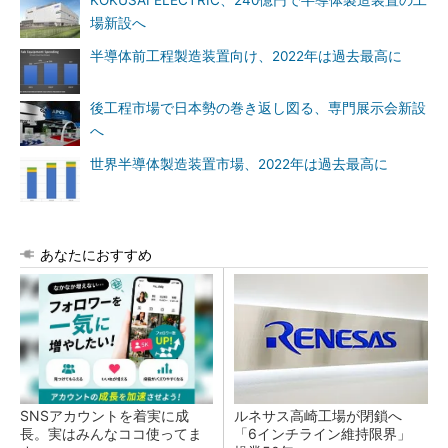
KOKUSAI ELECTRIC、240億円で半導体製造装置の工
場新設へ
半導体前工程製造装置向け、2022年は過去最高に
後工程市場で日本勢の巻き返し図る、専門展示会新設
へ
世界半導体製造装置市場、2022年は過去最高に
あなたにおすすめ
SNSアカウントを着実に成
ルネサス高崎工場が閉鎖へ
長。実はみんなココ使ってま
「6インチライン維持限界」