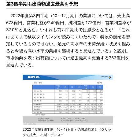
第3四半期も出荷額過去最高を予想
2022年度第3四半期（10～12月期）の業績については、売上高
673億円、営業利益が249億円、純利益が177億円、営業利益率が
37.0％と見込む。いずれも前四半期比では減少となるが、「これ
はあくまで検収タイミングが読みにくいためで、特段の懸念を想
定しているものではない。足元の高水準の出荷が続く状況を鑑み
ると今後も高い水準の業績を継続すると見込んでいる」と説明。
市場動向を表す出荷額については過去最高を更新する763億円を
見込んでいる。
2022年度第3四半期（10～12月期）の業績見通し［クリッ
クで拡大］ 出所：ディスコ