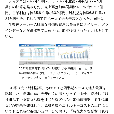
ディスコは2022年10月20日、2022年度第2四半期（7～9月
期）の決算を発表した。売上高は前年同期比17.3％増の795億
円、営業利益は同35.8％増の332億円、純利益は同36.8％増の
246億円でいずれも四半期ベースで過去最高となった。同社は
「半導体メーカーの旺盛な設備投資意欲を背景にダイサー、グラ
インダーなどが高水準で出荷され、順次検収された」と説明して
いた。
2022年度第2四半期（7～9月期）の決算概要（左）と、四
半期業績の推移（右）［クリックで拡大］ 出所：ディスコ
［クリックで拡大］ 出所：ディスコ
GP率（売上総利益率）も65.5％と四半期ベースで過去最高を
記録した。急速に進む円安が追い風となっている他、継続して取
り組んでいる改善活動を通じた顧客への付加価値提案、原価低減
などが効果を発揮した。原材料費やエネルギーコストの上昇につ
いてもこれらの要因がカバーしており、「特段大きな影響は表れ