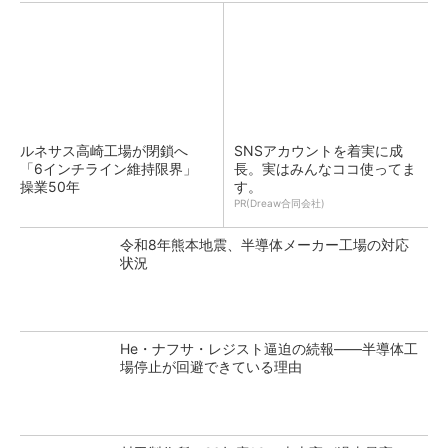
ルネサス高崎工場が閉鎖へ
SNSアカウントを着実に成
「6インチライン維持限界」
長。実はみんなココ使ってま
操業50年
す。
PR(Dreaw合同会社)
令和8年熊本地震、半導体メーカー工場の対応
状況
He・ナフサ・レジスト逼迫の続報――半導体工
場停止が回避できている理由