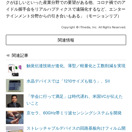
クがほしいといった産業分野での要望がある他、コロナ禍でのア
イドル握手会をリアルハプティクスで遠隔化するなど、エンター
テインメント分野からの引き合いもある」（モーションリブ）
Copyright © ITmedia, Inc. All Rights Reserved.
関連情報
関連記事
触覚伝達技術が進化、薄型／軽量化と工数削減を実現
水晶デバイスでは「1210サイズも狙う」、SII
「学会に行って満足」は時代遅れ、米国VCが伝えた
いこと
京セラ、60GHz帯ミリ波センシングシステムを開発
ストレッチャブルデバイスの回路基板向けフィルム開