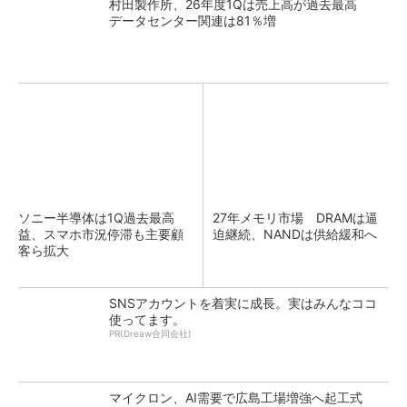
村田製作所、26年度1Qは売上高が過去最高
データセンター関連は81％増
ソニー半導体は1Q過去最高
27年メモリ市場 DRAMは逼
益、スマホ市況停滞も主要顧
迫継続、NANDは供給緩和へ
客ら拡大
SNSアカウントを着実に成長。実はみんなココ
使ってます。
PR(Dreaw合同会社)
マイクロン、AI需要で広島工場増強へ起工式