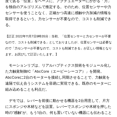
度である「位置」をベースに、アクチュエーターにかかる「力」
を独自のアルゴリズムで推定する。そのため、位置センサーや力
センサーを使うことなく、正確かつ高速に感触や力加減の情報を
取得できるという。力センサーが不要なので、コストも削減でき
る。
【訂正 2022年11月7日9時35分：当初、「位置センサーと力センサーが不要
なので、コストも削減できる」としておりましたが、位置センサーは必要な
ので「力センサーが不要なので、コストも削減できる」が正しい情報となり
ます。お詫びして訂正いたします。】
モーションリブは、リアルハプティクス技術をモジュール化し
た力触覚制御IC「AbcCore（エービーシーコア）」を開発。
AbcCoreに2台のモーターを接続し同期させることで、力触覚を
遠隔で伝え合うシステムを容易に実現できる。既存のモーターに
組み込めることも利点だ。
デモでは、レバーを前後に動かせる機器を2台用意して、片方
にスポンジや木材などを設置。レバーでスポンジや木材を押した
時の“感触”が、もう1台の、何も置いていない機器にも伝わること