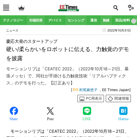
テクノロジー
先端技術
デバイス
センシング
通信
無線
部品/材料
ニュース
2022年10月31日
慶応大発のスタートアップ
硬い/柔らかいをロボットに伝える、力触覚のデモ
を披露
モーションリブは「CEATEC 2022」（2022年10月18～21日、幕
張メッセ）で、同社が手掛ける力触覚技術「リアルハプティク
ス」のデモを行った。【訂正あり】
[
村尾麻悠子
，EE Times Japan]
PC用表示
関連情報
Share
Post
LINE
Hatena
モーションリブは「CEATEC 2022」（2022年10月18～21日、