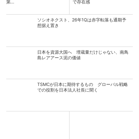
第...
で存在感
ソシオネクスト、26年1Qは赤字転落も通期予
想据え置き
日本を資源大国へ 埋蔵量だけじゃない、南鳥
島レアアース泥の価値
TSMCが日本に期待するもの グローバル戦略
での役割を日本法人社長に聞く