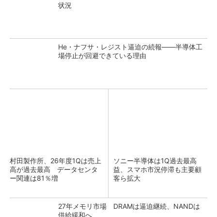
状況
He・ナフサ・レジスト逼迫の続報――半導体工
場停止が回避できている理由
村田製作所、26年度1Qは売上
ソニー半導体は1Q過去最高
高が過去最高 データセンタ
益、スマホ市況停滞も主要顧
ー関連は81％増
客ら拡大
27年メモリ市場 DRAMは逼迫継続、NANDは
供給緩和へ