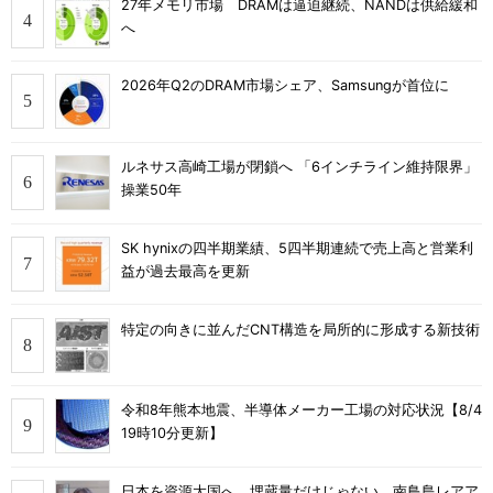
27年メモリ市場 DRAMは逼迫継続、NANDは供給緩和
へ
2026年Q2のDRAM市場シェア、Samsungが首位に
ルネサス高崎工場が閉鎖へ 「6インチライン維持限界」
操業50年
SK hynixの四半期業績、5四半期連続で売上高と営業利
益が過去最高を更新
特定の向きに並んだCNT構造を局所的に形成する新技術
令和8年熊本地震、半導体メーカー工場の対応状況【8/4
19時10分更新】
日本を資源大国へ 埋蔵量だけじゃない、南鳥島レアア