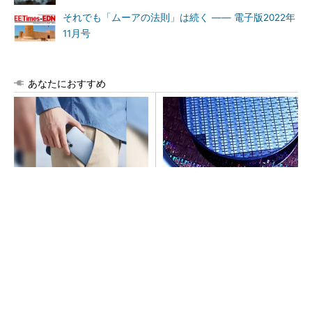
それでも「ムーアの法則」は続く ―― 電子版2022年
11月号
あなたにおすすめ
arrowsの頑丈さがとんでもな
令和8年熊本地震、半導体メー
いレベルに
カー工場の対応状況
PR(arrows)
ルネサス高崎工場が閉鎖へ 「6インチライン維
持限界」 操業50年