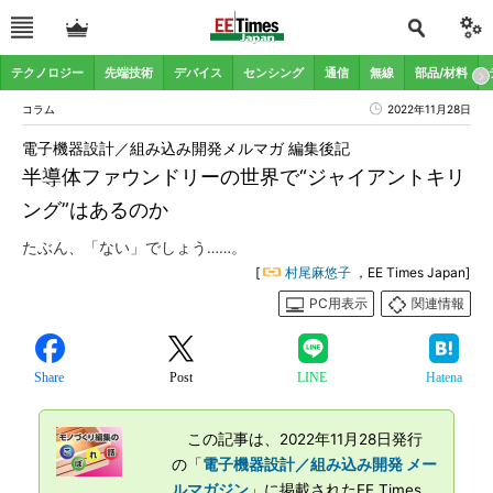
テクノロジー
先端技術
デバイス
センシング
通信
無線
部品/材料
コラム
2022年11月28日
電子機器設計／組み込み開発メルマガ 編集後記
半導体ファウンドリーの世界で“ジャイアントキリ
ング”はあるのか
たぶん、「ない」でしょう……。
[
村尾麻悠子
，EE Times Japan]
PC用表示
関連情報
Share
Post
LINE
Hatena
この記事は、2022年11月28日発行
の「
電子機器設計／組み込み開発 メー
ルマガジン
」に掲載されたEE Times