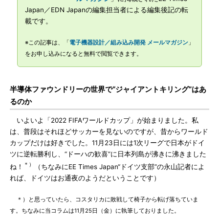
Japan／EDN Japanの編集担当者による編集後記の転
載です。
※この記事は、「
電子機器設計／組み込み開発 メールマガジン
」
をお申し込みになると無料で閲覧できます。
半導体ファウンドリーの世界で“ジャイアントキリング”はあ
るのか
いよいよ「2022 FIFAワールドカップ」が始まりました。私
は、普段はそれほどサッカーを見ないのですが、昔からワールド
カップだけは好きでした。11月23日には1次リーグで日本がドイ
ツに逆転勝利し、“ドーハの歓喜”に日本列島が沸きに沸きました
＊）
ね！
（ちなみにEE Times Japan“ドイツ支部”の永山記者によ
れば、ドイツはお通夜のようだということです）
＊）と思っていたら、コスタリカに敗戦して椅子から転げ落ちていま
す。ちなみに当コラムは11月25日（金）に執筆しておりました。