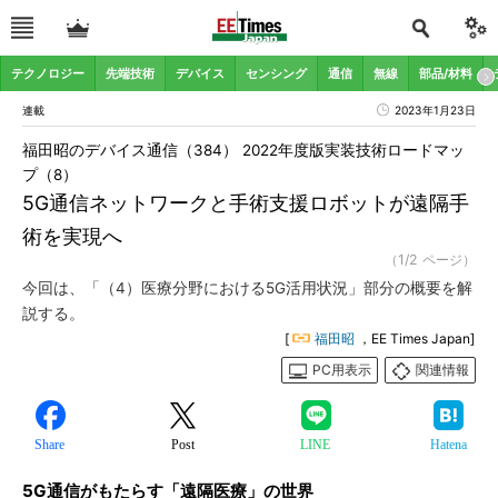
テクノロジー
先端技術
デバイス
センシング
通信
無線
部品/材料
連載
2023年1月23日
福田昭のデバイス通信（384） 2022年度版実装技術ロードマッ
プ（8）
5G通信ネットワークと手術支援ロボットが遠隔手
術を実現へ
（1/2 ページ）
今回は、「（4）医療分野における5G活用状況」部分の概要を解
説する。
[
福田昭
，EE Times Japan]
PC用表示
関連情報
Share
Post
LINE
Hatena
5G通信がもたらす「遠隔医療」の世界