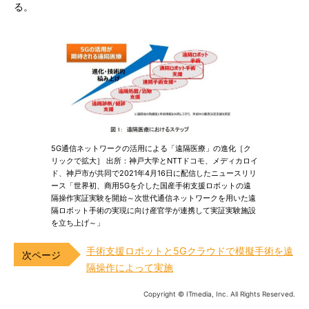
る。
5G通信ネットワークの活用による「遠隔医療」の進化［ク
リックで拡大］ 出所：神戸大学とNTTドコモ、メディカロイ
ド、神戸市が共同で2021年4月16日に配信したニュースリリ
ース「世界初、商用5Gを介した国産手術支援ロボットの遠
隔操作実証実験を開始～次世代通信ネットワークを用いた遠
隔ロボット手術の実現に向け産官学が連携して実証実験施設
を立ち上げ～」
手術支援ロボットと5Gクラウドで模擬手術を遠
隔操作によって実施
Copyright © ITmedia, Inc. All Rights Reserved.