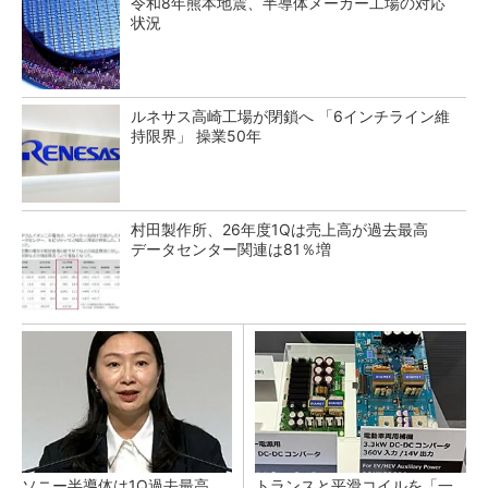
令和8年熊本地震、半導体メーカー工場の対応
状況
ルネサス高崎工場が閉鎖へ 「6インチライン維
持限界」 操業50年
村田製作所、26年度1Qは売上高が過去最高
データセンター関連は81％増
ソニー半導体は1Q過去最高
トランスと平滑コイルを「一