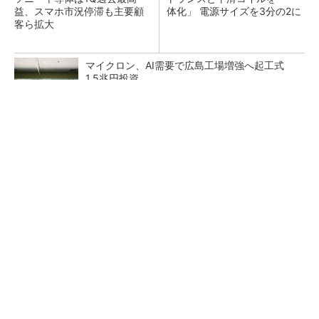
益、スマホ市況停滞も主要顧
体化」 電源サイズを3分の2に
客ら拡大
マイクロン、AI需要で広島工場増強へ起工式
1.5兆円投資
He・ナフサ・レジスト逼迫の続報――半導体工
場停止が回避できている理由
中国最大のDRAMメーカーCXMTがIPOへ 増
産とHBM開発で存在感