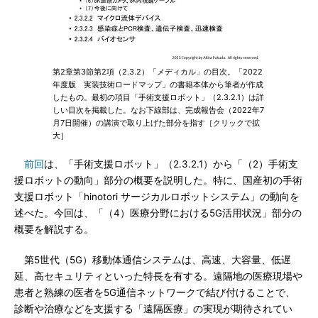
第2章第3節第2項（2.3.2）「メディカル」の目次。「2022
年度版 実装技術ロードマップ」の書籍本体から筆者が作成
したもの。最初の項目「手術支援ロボット」（2.3.2.1）は詳
しい目次を掲載した。なお下線部は、完成報告会（2022年7
月7日開催）の講演で取り上げた部分を指す［クリックで拡
大］
前回
は、「手術支援ロボット」（2.3.2.1）から「（2）手術支
援ロボットの動向」部分の概要を説明した。特に、国産初の手術
支援ロボット「hinotori サージカルロボットシステム」の動向を
述べた。今回は、「（4）医療分野における5G活用状況」部分の
概要を解説する。
第5世代（5G）移動体通信システムは、高速、大容量、低遅
延、高セキュリティといった特長を有する。遠隔地の医療現場や
患者と熟練の医者を5G通信ネットワークで結び付けることで、
診断や治療などを支援する「遠隔医療」の実現が期待されてい