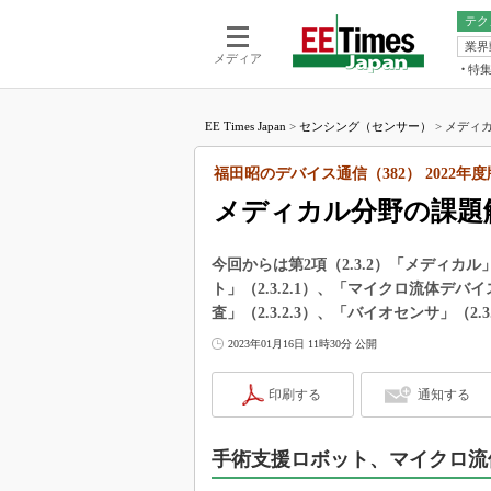
テク
業界
電池／エネル
ア
メディア
特
メ
福田昭の
LS
EE Times Japan
>
センシング（センサー）
>
メディカ
福田昭の
マ
湯之上隆
福田昭のデバイス通信（382） 2022
FP
大山聡の
メディカル分野の課題
大原雄介
ック
今回からは第2項（2.3.2）「メディ
リタイア
ト」（2.3.2.1）、「マイクロ流体デバ
学漂流記
査」（2.3.2.3）、「バイオセンサ」（2.
世界を「
2023年01月16日 11時30分 公開
踊るバズワ
Buzzwo
印刷する
通知する
この10
で起こる
手術支援ロボット、マイクロ流
製品分解