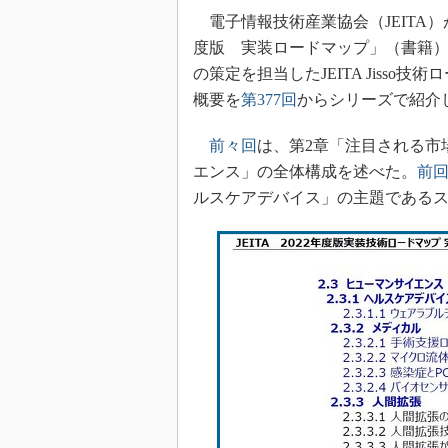
光伝送技
電子情報技術産業協会（JEITA）
“異端児
度版 実装ロードマップ」（書籍）
改革、執
の策定を担当したJEITA Jiss
イノベー
概要を
第377回
からシリーズで紹介
JASA発
前々回
は、第2章「注目される市
IHSア
エンス」の全体構成を述べた。
前
「英語に
ための新
ルスケアデバイス」の主題である