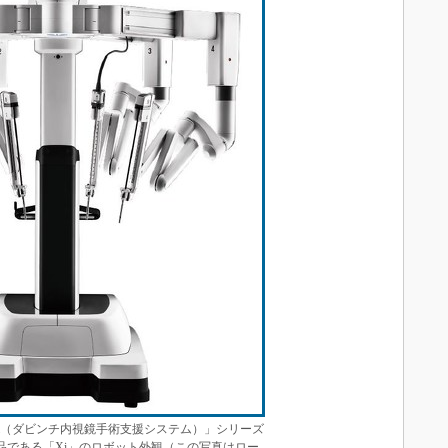
cal System（ダビンチ内視鏡手術支援システム）」シリーズ
品である「Xi」のロボット外観（この写真はロー