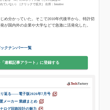
いない）［クリックで拡大］ 出所：Intuitive
じめ分かっていた。そこで2010年代後半から、特許切
開発が国内外の企業や大学などで急激に活発化した。
バックナンバー一覧
を「連載記事アラート」に登録する
り返る――電子版2026年7月号
装置メーカー 業績まとめ
ナログ回路設計の魅力