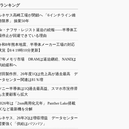
ランキング
ルネサス高崎工場が閉鎖へ 「6インチライン維
持限界」 操業50年
He・ナフサ・レジスト逼迫の続報――半導体工
場停止が回避できている理由
令和8年熊本地震、半導体メーカー工場の対応
状況【8/4 19時10分更新】
27年メモリ市場 DRAMは逼迫継続、NANDは
供給緩和へ
村田製作所、26年度1Qは売上高が過去最高 デ
ータセンター関連は81％増
ソニー半導体は1Q過去最高益、スマホ市況停滞
も主要顧客ら拡大
2026年は「2nm商用化元年」 Panther Lake搭載
PCなど最新機を分解
ルネサス、26年2Qは増収増益 データセンター
需要強く「供給はパツパツ」