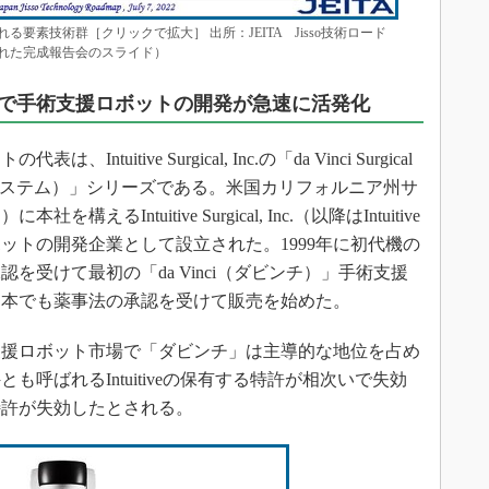
要素技術群［クリックで拡大］ 出所：JEITA Jisso技術ロード
された完成報告会のスライド）
で手術支援ロボットの開発が急速に活発化
itive Surgical, Inc.の「da Vinci Surgical
援システム）」シリーズである。米国カリフォルニア州サ
Intuitive Surgical, Inc.（以降はIntuitive
ボットの開発企業として設立された。1999年に初代機の
認を受けて最初の「da Vinci（ダビンチ）」手術支援
は日本でも薬事法の承認を受けて販売を始めた。
援ロボット市場で「ダビンチ」は主導的な地位を占め
も呼ばれるIntuitiveの保有する特許が相次いで失効
特許が失効したとされる。