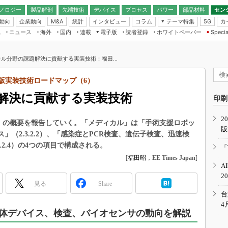
ノロジー
製品解剖
先端技術
デバイス
プロセス
パワー
部品材料
セン
動向
企業動向
統計
インタビュー
コラム
テーマ特集
カ
M&A
5G
ギー
ナログ
無線
集
ニュース
海外
国内
連載
電子版
読者登録
ホワイトペーパー
Specia
フィジカルAI
IoT・エッジコ
モリ
EXPO
Microchip情報
ストレージ通信
EE Times Japan×EDN Japan統合電
エッジAI
子版
I
SEMICON Japan
ル分野の課題解決に貢献する実装技術：福田...
デバイス通信
パワーエレクトロニクス
電子ブックレット
イコン
CEATEC
のナノフォーカス
年度版実装技術ロードマップ（6）
半導体後工程
GA
EdgeTech＋
業界スコープ
解決に貢献する実装技術
読者調査（EE Times Research）
印刷
TECHNO-FRONT
のエレ・組み込みプレイバ
カーボンニュートラル
2
人とくるま展
カル」の概要を報告していく。「メディカル」は「手術支援ロボッ
版
IoT
直前エンジニアの社会人大
イス」（2.3.2.2）、「感染症とPCR検査、遺伝子検査、迅速検
電源設計（EDN Japan）
3.2.4）の4つの項目で構成される。
「
数字」で回してみよう
[
福田昭
，
EE Times Japan
]
エレクトロニクス入門（EDN
A
Japan）
ード ～Behind the
2
rd
見る
Share
年で起こったこと、次の10年
台
こと
4
体デバイス、検査、バイオセンサの動向を解説
で探るアジアの新トレンド