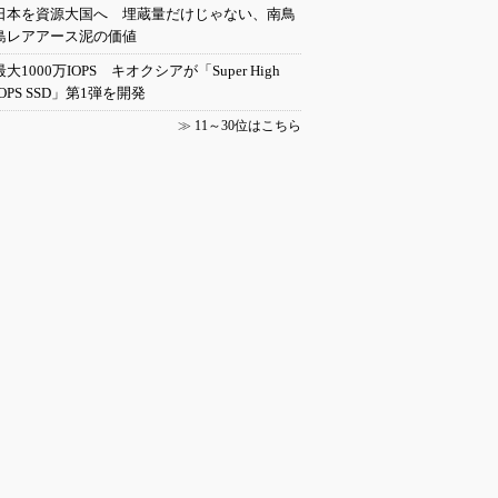
日本を資源大国へ 埋蔵量だけじゃない、南鳥
島レアアース泥の価値
最大1000万IOPS キオクシアが「Super High
IOPS SSD」第1弾を開発
≫
11～30位はこちら