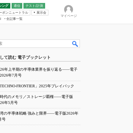
シング
通信
テスト/計測
ーボンニュートラル
展示会
マイページ
全記事一覧
l
ンピューティング
して読む 電子ブックレット
IER
026年上半期の半導体業界を振り返る――電子
2026年7月号
TECHNO-FRONTIER」2025年プレイバック
I時代のメモリ／ストレージ覇権――電子版
026年5月号
湾の半導体戦略 強みと限界――電子版2026年
月号