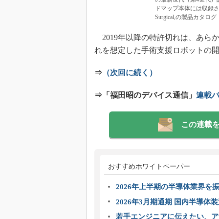
ドマップ本体には収録されて
Surgical,の製品カタログ
2019年以降の特許切れは、あらか
れを想定した手術支援ロボットの
⇒
（次回に続く）
⇒「福田昭のデバイス通信」
連載
この連載
おすすめホワイトペーパー
2026年上半期の半導体業界を振
2026年3月期通期 国内半導体
若手エンジニアに伝えたい、ア