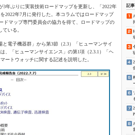
術を知る
記事
が3年ぶりに実装技術ロードマップを更新し、「2022年
エンジニア”が仕掛けた社内
を2022年7月に発行した。本コラムではロードマップ
念の180日
o技術ロードマップ専門委員会の協力を得て、ロードマップの
ションは日本を救うのか
している。
IoT通信
場と電子機器群」から第3節（2.3）「ヒューマンサイ
ナリスト「未来展望」
回
は、「ヒューマンサイエンス」の第1項（2.3.1）「ヘ
愛されないエンジニア」の
行動論
スマートウォッチに関する記述を説明した。