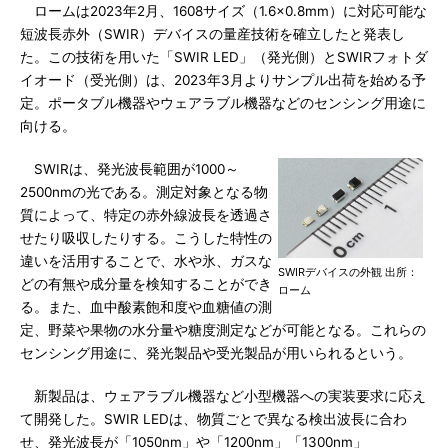
ロームは2023年2月、1608サイズ（1.6×0.8mm）に対応可能な
短波長赤外（SWIR）デバイスの量産技術を確立したと発表し
た。この技術を用いた「SWIR LED」（発光側）とSWIRフォトダ
イオード（受光側）は、2023年3月よりサンプル出荷を始める予
定。ポータブル機器やウェアラブル機器などのセンシング用途に
向ける。
SWIRは、発光波長範囲が1000～
2500nmの光である。測定対象となる物
質によって、特定の赤外線波長を透過さ
せたり吸収したりする。こうした特性の
違いを活用することで、水や氷、ガスな
SWIRデバイスの外観 出所：
どの有無や成分量を検知することができ
ローム
る。また、血中酸素飽和度や血糖値の測
定、野菜や果物の水分量や糖度測定などが可能となる。これらの
センシング用途に、発光製品や受光製品が用いられるという。
新製品は、ウェアラブル機器など小型機器への実装要求に応え
て開発した。SWIR LEDは、物質ごとで異なる検出波長に合わ
せ、発光波長が「1050nm」や「1200nm」「1300nm」