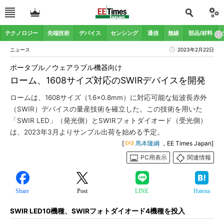
テクノロジー
先端技術
デバイス
センシング
通信
無線
部品/材料
ニュース
2023年2月22日
ポータブル／ウェアラブル機器向け
ローム、1608サイズ対応のSWIRデバイスを開発
ロームは、1608サイズ（1.6×0.8mm）に対応可能な短波長赤外
（SWIR）デバイスの量産技術を確立した。この技術を用いた
「SWIR LED」（発光側）とSWIRフォトダイオード（受光側）
は、2023年3月よりサンプル出荷を始める予定。
[
馬本隆綱
，EE Times Japan]
PC用表示
関連情報
Share
Post
LINE
Hatena
SWIR LED10機種、SWIRフォトダイオード4機種を投入