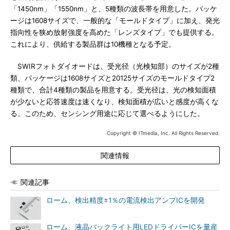
「1450nm」「1550nm」と、5種類の波長帯を用意した。パッケ
ージは1608サイズで、一般的な「モールドタイプ」に加え、発光
指向性を狭め放射強度を高めた「レンズタイプ」でも提供する。
これにより、供給する製品群は10機種となる予定。
SWIRフォトダイオードは、受光径（光検知部）のサイズが2種
類、パッケージは1608サイズと20125サイズのモールドタイプ2
種類で、合計4種類の製品を用意する。受光径は、光の検知面積
が少ないと応答速度は速くなり、検知面積が広いと感度が高くな
る。このため、センシング用途に応じて選べるようにした。
Copyright © ITmedia, Inc. All Rights Reserved.
関連情報
関連記事
ローム、検出精度±1％の電流検出アンプICを開発
ローム、液晶バックライト用LEDドライバーICを量産