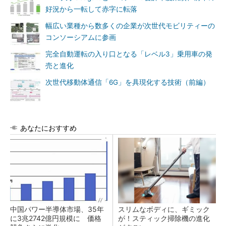
好況から一転して赤字に転落
幅広い業種から数多くの企業が次世代モビリティーの
コンソーシアムに参画
完全自動運転の入り口となる「レベル3」乗用車の発
売と進化
次世代移動体通信「6G」を具現化する技術（前編）
あなたにおすすめ
中国パワー半導体市場、35年
スリムなボディに、ギミック
に3兆2742億円規模に 価格
が！スティック掃除機の進化