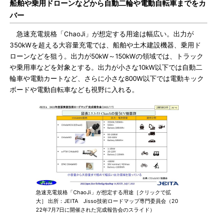
船舶や乗用ドローンなどから自動二輪や電動自転車までをカ
バー
急速充電規格「ChaoJi」が想定する用途は幅広い。出力が
350kWを超える大容量充電では、船舶や土木建設機器、乗用ド
ローンなどを狙う。出力が50kW～150kWの領域では、トラック
や乗用車などを対象とする。出力が小さな10kW以下では自動二
輪車や電動カートなど、さらに小さな800W以下では電動キック
ボードや電動自転車なども視野に入れる。
急速充電規格「ChaoJi」が想定する用途［クリックで拡
大］ 出所：JEITA Jisso技術ロードマップ専門委員会（20
22年7月7日に開催された完成報告会のスライド）