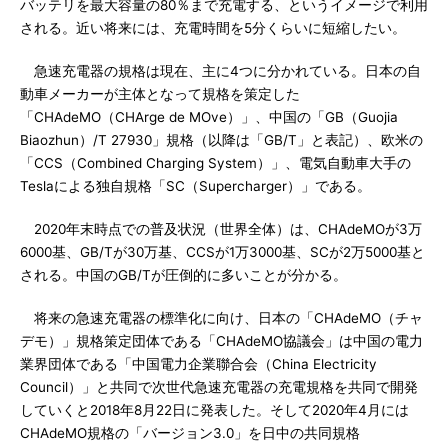
バッテリを最大容量の80％まで充電する、というイメージで利用
される。近い将来には、充電時間を5分くらいに短縮したい。
急速充電器の規格は現在、主に4つに分かれている。日本の自
動車メーカーが主体となって規格を策定した
「CHAdeMO（CHArge de MOve）」、中国の「GB（Guojia
Biaozhun）/T 27930」規格（以降は「GB/T」と表記）、欧米の
「CCS（Combined Charging System）」、電気自動車大手の
Teslaによる独自規格「SC（Supercharger）」である。
2020年末時点での普及状況（世界全体）は、CHAdeMOが3万
6000基、GB/Tが30万基、CCSが1万3000基、SCが2万5000基と
される。中国のGB/Tが圧倒的に多いことが分かる。
将来の急速充電器の標準化に向け、日本の「CHAdeMO（チャ
デモ）」規格策定団体である「CHAdeMO協議会」は中国の電力
業界団体である「中国電力企業聯合会（China Electricity
Council）」と共同で次世代急速充電器の充電規格を共同で開発
していくと2018年8月22日に発表した。そして2020年4月には
CHAdeMO規格の「バージョン3.0」を日中の共同規格