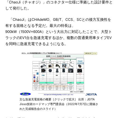
「ChaoJi（チャオジ）」のコネクター仕様に準拠した設計要件と
して発行した。
「ChaoJi」はCHAdeMO、GB/T、CCS、SCとの後方互換性を
有する規格となる予定だ。最大の特長は、
900kW（1500V×600A）という大出力に対応したことで、大型ト
ラックのEV1台を急速充電するほか、複数の普通乗用車タイプEV
を同時に急速充電できるようになる。
主な急速充電規格の概要［クリックで拡大］ 出所：JEITA
Jisso技術ロードマップ専門委員会（2022年7月7日に開催さ
れた完成報告会のスライド）