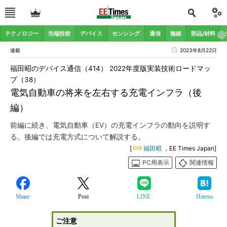
テクノロジー
先端技術
デバイス
センシング
通信
無線
部品/材料
連載
2023年8月22日
福田昭のデバイス通信（414） 2022年度版実装技術ロードマッ
プ（38）
電気自動車の将来を左右する充電インフラ（後
編）
前編に続き、電気自動車（EV）の充電インフラの動向を説明す
る。後編では充電方式について解説する。
[
福田昭
，EE Times Japan]
PC用表示
関連情報
Share
Post
LINE
Hatena
ご注意