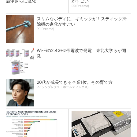
競争さらに激化
がすごい
PR(Dreame)
スリムなボディに、ギミックが！スティック掃
除機の進化がすごい
PR(Dreame)
Wi-Fiの2.4GHz帯電波で発電、東北大学らが開
発
20代が成長できる企業1位。その育て方
PR(シンプレクス・ホールディングス)