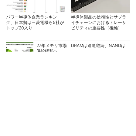
パワー半導体企業ランキン
半導体製品の信頼性とサプラ
グ、日本勢は三菱電機ら5社が
イチェーンにおけるトレーサ
トップ20入り
ビリティの重要性（後編）
27年メモリ市場 DRAMは逼迫継続、NANDは
供給緩和へ
SNSアカウントを着実に成長。実はみんなココ
使ってます。
PR(Dreaw合同会社)
直接液冷に初対応、キオクシアがデータセンタ
ー用NVMe SSD