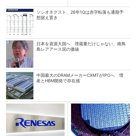
ソシオネクスト、26年1Qは赤字転落も通期予
想据え置き
日本を資源大国へ 埋蔵量だけじゃない、南鳥
島レアアース泥の価値
中国最大のDRAMメーカーCXMTがIPOへ 増
産とHBM開発で存在感