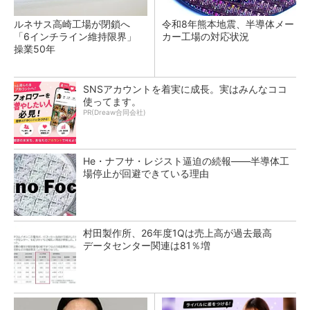
ルネサス高崎工場が閉鎖へ
令和8年熊本地震、半導体メー
「6インチライン維持限界」
カー工場の対応状況
操業50年
SNSアカウントを着実に成長。実はみんなココ
使ってます。
PR(Dreaw合同会社)
He・ナフサ・レジスト逼迫の続報――半導体工
場停止が回避できている理由
村田製作所、26年度1Qは売上高が過去最高
データセンター関連は81％増