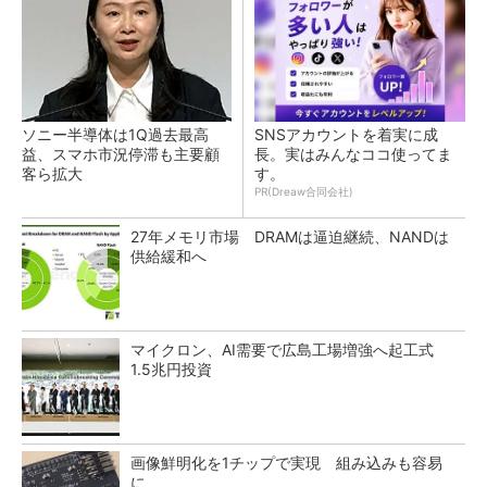
ソニー半導体は1Q過去最高
SNSアカウントを着実に成
益、スマホ市況停滞も主要顧
長。実はみんなココ使ってま
客ら拡大
す。
PR(Dreaw合同会社)
27年メモリ市場 DRAMは逼迫継続、NANDは
供給緩和へ
マイクロン、AI需要で広島工場増強へ起工式
1.5兆円投資
画像鮮明化を1チップで実現 組み込みも容易
に