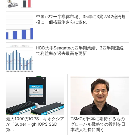
中国パワー半導体市場、35年に3兆2742億円規
模に 価格競争さらに激化
HDD大手Seagateの四半期業績、3四半期連続
で利益率が過去最高を更新
最大1000万IOPS キオクシア
TSMCが日本に期待するもの
が「Super High IOPS SSD」
グローバル戦略での役割を日
第...
本法人社長に聞く