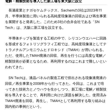
電解・精製技術を導入した新工場を東大阪に設立
長瀬産業とナガセケムテックス、Sachemの3社は2023年11
月、半導体製造に用いられる高純度現像液の回収および再生事業
を展開すると発表した。このため3社の合弁会社である「SN
Tech」は、大阪に新工場を設立する。
半導体チップを製造する工程の中で、シリコンウエハーに回路
を形成するフォトリソグラフィ工程では、高純度現像液としてテ
トラメチルアンモニウムヒドロキシド（TMAH）が用いられる。
ただ、使用したTMAH廃液の回収、再生を行うには高度な電解／
精製技術が必要となるため、再利用するのはこれまで難しいとい
われてきた。
SN Techは、液晶パネルの製造工程で排出される現像液廃液の
回収／再生事業を2008年から行ってきた。今回は、これまで培
ってきた技術力とノウハウを生かしつつ、新工場に電解／精製技
術を導入することで、再利用に向けた課題を解決した。使用済み
TMAH廃液を回収、再生し、TMAHとして再利用する取り組みは
国内初の事例だという。