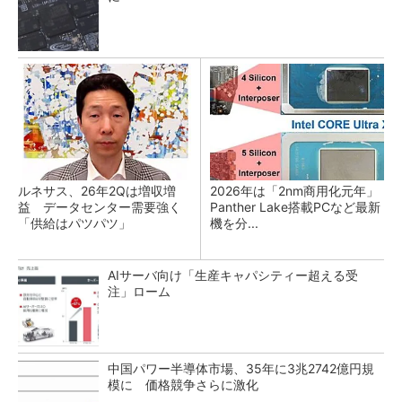
ルネサス、26年2Qは増収増
2026年は「2nm商用化元年」
益 データセンター需要強く
Panther Lake搭載PCなど最新
「供給はパツパツ」
機を分...
AIサーバ向け「生産キャパシティー超える受
注」ローム
中国パワー半導体市場、35年に3兆2742億円規
模に 価格競争さらに激化