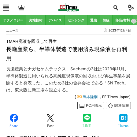
テクノロジー
先端技術
デバイス
センシング
通信
無線
部品/材料
ニュース
2023年12月4日
TMAH廃液を回収して再生
長瀬産業ら、半導体製造で使用済み現像液を再利
用
長瀬産業とナガセケムテックス、Sachemの3社は2023年11月、
半導体製造に用いられる高純度現像液の回収および再生事業を展
開すると発表した。このため3社の合弁会社である「SN Tech」
は、東大阪に新工場を設立する。
[
馬本隆綱
，EE Times Japan]
PC用表示
関連情報
Share
Post
LINE
Hatena