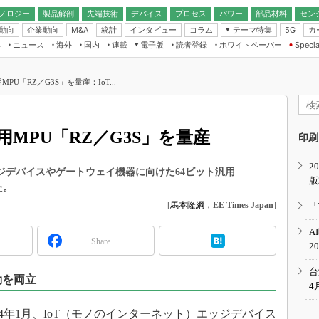
ノロジー
製品解剖
先端技術
デバイス
プロセス
パワー
部品材料
セン
動向
企業動向
統計
インタビュー
コラム
テーマ特集
カ
M&A
5G
ギー
ナログ
無線
集
ニュース
海外
国内
連載
電子版
読者登録
ホワイトペーパー
Specia
フィジカルAI
IoT・エッジコ
モリ
EXPO
Microchip情報
ストレージ通信
EE Times Japan×EDN Japan統合電
エッジAI
子版
I
SEMICON Japan
PU「RZ／G3S」を量産：IoT...
デバイス通信
パワーエレクトロニクス
電子ブックレット
イコン
CEATEC
のナノフォーカス
半導体後工程
GA
EdgeTech＋
業界スコープ
MPU「RZ／G3S」を量産
読者調査（EE Times Research）
印刷
TECHNO-FRONT
のエレ・組み込みプレイバ
カーボンニュートラル
2
人とくるま展
ッジデバイスやゲートウェイ機器に向けた64ビット汎用
版
IoT
直前エンジニアの社会人大
た。
電源設計（EDN Japan）
[
馬本隆綱
，
EE Times Japan
]
「
数字」で回してみよう
エレクトロニクス入門（EDN
A
Japan）
ード ～Behind the
Share
2
rd
年で起こったこと、次の10年
台
動を両立
こと
4
で探るアジアの新トレンド
4年1月、IoT（モノのインターネット）エッジデバイス