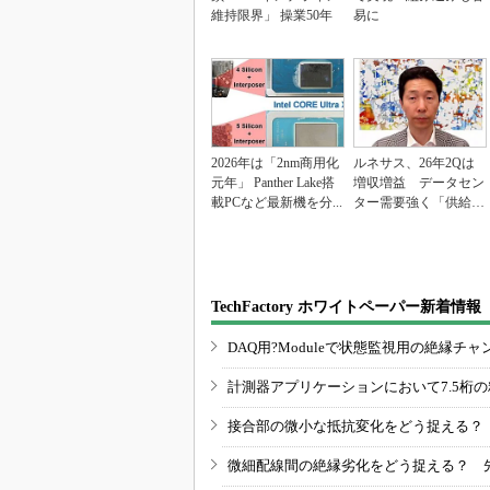
維持限界」 操業50年
易に
2026年は「2nm商用化
ルネサス、26年2Qは
元年」 Panther Lake搭
増収増益 データセン
載PCなど最新機を分...
ター需要強く「供給は
パツパツ」
TechFactory ホワイトペーパー新着情報
DAQ用?Moduleで状態監視用の絶縁
計測器アプリケーションにおいて7.5桁
接合部の微小な抵抗変化をどう捉える？
微細配線間の絶縁劣化をどう捉える？ 