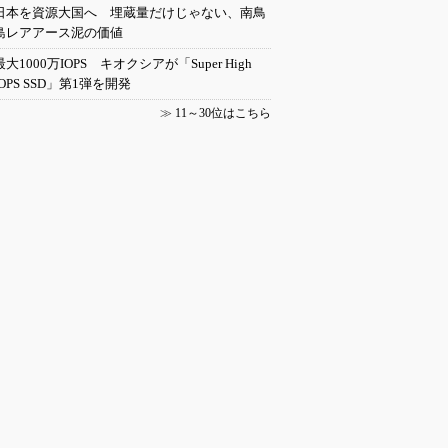
日本を資源大国へ 埋蔵量だけじゃない、南鳥
島レアアース泥の価値
最大1000万IOPS キオクシアが「Super High
IOPS SSD」第1弾を開発
≫
11～30位はこちら