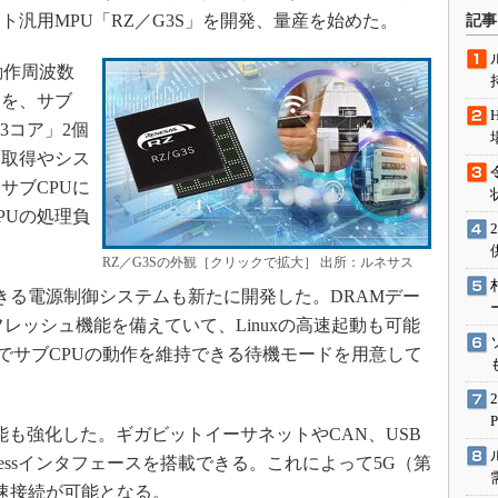
術を知る
ト汎用MPU「RZ／G3S」を開発、量産を始めた。
記事
エンジニア”が仕掛けた社内
念の180日
動作周波数
ションは日本を救うのか
」コアを、サブ
M33コア」2個
IoT通信
タ取得やシス
ナリスト「未来展望」
サブCPUに
愛されないエンジニア」の
行動論
PUの処理負
RZ／G3Sの外観［クリックで拡大］ 出所：ルネサス
きる電源制御システムも新たに開発した。DRAMデー
レッシュ機能を備えていて、Linuxの高速起動も可能
力でサブCPUの動作を維持できる待機モードを用意して
能も強化した。ギガビットイーサネットやCAN、USB
pressインタフェースを搭載できる。これによって5G（第
速接続が可能となる。