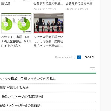
応状況
会費無料で還元率最大
会費無料で還元率最大
1.125%
1.125%
PR(クレディセゾン)
PR(クレディセゾン)
27年メモリ市場 DR
ルネサス甲府工場がい
AMは逼迫継続、NAN
よいよ再稼働 柴田社
Dは供給緩和へ
長「パワー半導体の戦
略的拠点に」
Recommended by
PR
チャンネルを構成、位相マッチングが容易に
の精度を実現する方法
 先端パッケージの低電流評価
先端パッケージ評価の最前線