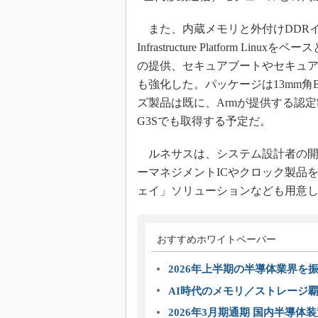
また、内蔵メモリと外付けDDRイン
Infrastructure Platform Linu
の提供、セキュアブートやセキュ
も強化した。パッケージは13mm角B
ズ製品は既に、Armが提供する認定制度
G3Sでも取得する予定だ。
ルネサスは、システム設計者の開発
ーマネジメントICやクロック製品
ェイ」ソリューションなども用意
おすすめホワイトペーパー
2026年上半期の半導体業界を振
AI時代のメモリ／ストレージ覇
2026年3月期通期 国内半導体