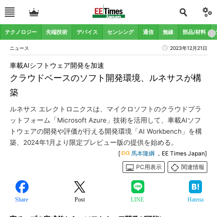
テクノロジー
先端技術
デバイス
センシング
通信
無線
部品/材料
ニュース
2023年12月21日
車載AIシフトウェア開発を加速
クラウドベースのソフト開発環境、ルネサスが構
築
ルネサス エレクトロニクスは、マイクロソフトのクラウドプラ
ットフォーム「Microsoft Azure」技術を活用して、車載AIソフ
トウェアの開発や評価が行える開発環境「AI Workbench」を構
築、2024年1月より限定プレビュー版の提供を始める。
[
馬本隆綱
，EE Times Japan]
PC用表示
関連情報
Share
Post
LINE
Hatena