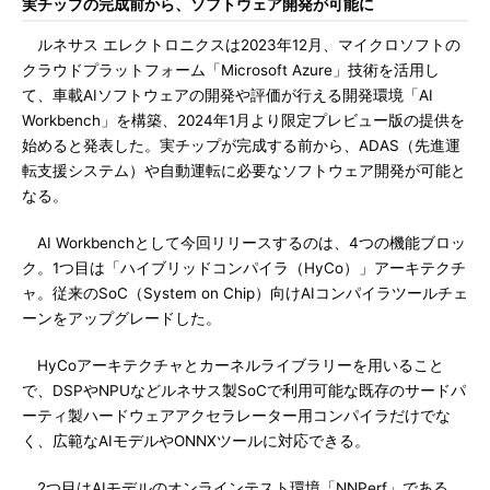
実チップの完成前から、ソフトウェア開発が可能に
ルネサス エレクトロニクスは2023年12月、マイクロソフトの
クラウドプラットフォーム「Microsoft Azure」技術を活用し
て、車載AIソフトウェアの開発や評価が行える開発環境「AI
Workbench」を構築、2024年1月より限定プレビュー版の提供を
始めると発表した。実チップが完成する前から、ADAS（先進運
転支援システム）や自動運転に必要なソフトウェア開発が可能と
なる。
AI Workbenchとして今回リリースするのは、4つの機能ブロッ
ク。1つ目は「ハイブリッドコンパイラ（HyCo）」アーキテクチ
ャ。従来のSoC（System on Chip）向けAIコンパイラツールチェ
ーンをアップグレードした。
HyCoアーキテクチャとカーネルライブラリーを用いること
で、DSPやNPUなどルネサス製SoCで利用可能な既存のサードパ
ーティ製ハードウェアアクセラレーター用コンパイラだけでな
く、広範なAIモデルやONNXツールに対応できる。
2つ目はAIモデルのオンラインテスト環境「NNPerf」である。