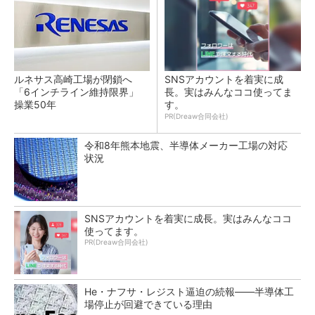
ルネサス高崎工場が閉鎖へ
SNSアカウントを着実に成
「6インチライン維持限界」
長。実はみんなココ使ってま
操業50年
す。
PR(Dreaw合同会社)
令和8年熊本地震、半導体メーカー工場の対応
状況
SNSアカウントを着実に成長。実はみんなココ
使ってます。
PR(Dreaw合同会社)
He・ナフサ・レジスト逼迫の続報――半導体工
場停止が回避できている理由