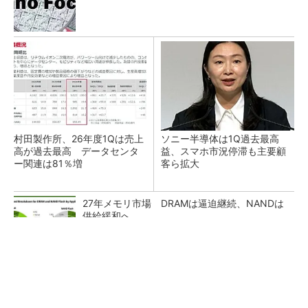
村田製作所、26年度1Qは売上
ソニー半導体は1Q過去最高
高が過去最高 データセンタ
益、スマホ市況停滞も主要顧
ー関連は81％増
客ら拡大
27年メモリ市場 DRAMは逼迫継続、NANDは
供給緩和へ
マイクロン、AI需要で広島工場増強へ起工式
1.5兆円投資