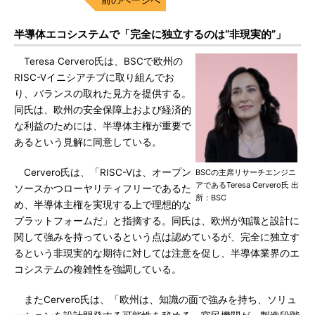
半導体エコシステムで「完全に独立するのは“非現実的”」
Teresa Cervero氏は、BSCで欧州の
RISC-Vイニシアチブに取り組んでお
り、バランスの取れた見方を提供する。
同氏は、欧州の安全保障上および経済的
な利益のためには、半導体主権が重要で
あるという見解に同意している。
Cervero氏は、「RISC-Vは、オープン
BSCの主席リサーチエンジニ
アであるTeresa Cervero氏 出
ソースかつローヤリティフリーであるた
所：BSC
め、半導体主権を実現する上で理想的な
プラットフォームだ」と指摘する。同氏は、欧州が知識と設計に
関して強みを持っているという点は認めているが、完全に独立す
るという非現実的な期待に対しては注意を促し、半導体業界のエ
コシステムの複雑性を強調している。
またCervero氏は、「欧州は、知識の面で強みを持ち、ソリュ