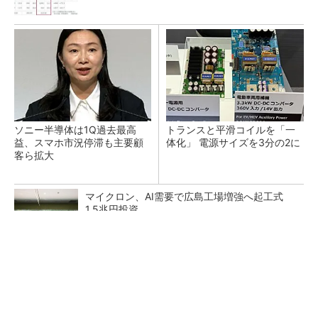
ソニー半導体は1Q過去最高
トランスと平滑コイルを「一
益、スマホ市況停滞も主要顧
体化」 電源サイズを3分の2に
客ら拡大
マイクロン、AI需要で広島工場増強へ起工式
1.5兆円投資
He・ナフサ・レジスト逼迫の続報――半導体工
場停止が回避できている理由