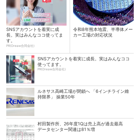
SNSアカウントを着実に成
令和8年熊本地震、半導体メー
長。実はみんなココ使ってま
カー工場の対応状況
す。
PR(Dreaw合同会社)
SNSアカウントを着実に成長。実はみんなココ
使ってます。
PR(Dreaw合同会社)
ルネサス高崎工場が閉鎖へ 「6インチライン維
持限界」 操業50年
村田製作所、26年度1Qは売上高が過去最高
データセンター関連は81％増