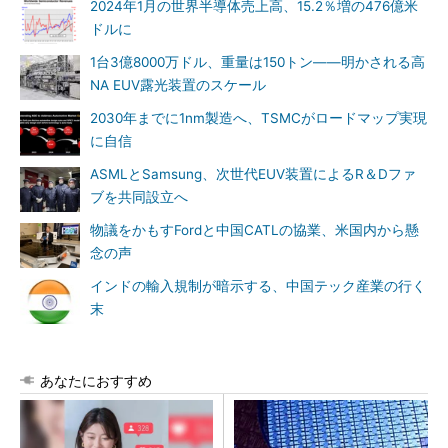
2024年1月の世界半導体売上高、15.2％増の476億米
ドルに
1台3億8000万ドル、重量は150トン――明かされる高
NA EUV露光装置のスケール
2030年までに1nm製造へ、TSMCがロードマップ実現
に自信
ASMLとSamsung、次世代EUV装置によるR＆Dファ
ブを共同設立へ
物議をかもすFordと中国CATLの協業、米国内から懸
念の声
インドの輸入規制が暗示する、中国テック産業の行く
末
あなたにおすすめ