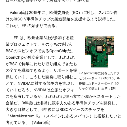
ローバルな命令セットであるからだ」と述べる
Valero氏は2019年に、欧州委員会（EC）に対し、スパコン向
けのRISC-V半導体チップの製造開始を支援するよう説得した。
これが、EPIの始まりである。
「EPIは、欧州企業3社が参加する産
業プロジェクトで、そのうちの1社が、
BSCのスピンオフであるOpenChipだ。
OpenChipが独立企業として、われわれ
がBSCで長年にわたり取り組んできたも
の全てを継続できるよう、サポートを提
EPIが2023年に発表したアク
供していく。こうした開発に取り組むこ
セラレーター「EPAC 1.5」を
とで、NVIDIAに対する競争力を実現し
搭載したドーターボード［ク
リックで拡大］ 出所：EPI
ていくだろう。NVIDIAは立派なオフィ
スを所有しているが、われわれは掘っ立て小屋からスタートした
企業だ。3年後には非常に競争力のある半導体チップを開発し、
大きな目標として、6年後にはRISC-Vベースのチップを
『MareNostrum 6』（スペインにあるスパコン）に搭載したいと
考えている」（Valero氏）