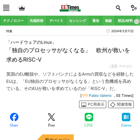
テクノロジー
先端技術
デバイス
センシング
通信
無線
部品/材料
特集
2024年3月11日
「ハードウェアのLinux」
「独自のプロセッサがなくなる」 欧州が救いを
求めるRISC-V
（2/2 ページ）
英国のEU離脱や、ソフトバンクによるArmの買収などを経験した
EUは、「EU独自のプロセッサがなくなる」という危機感を高め
ている。そのEUが救いを求めているのが「RISC-V」だ。
[
Pablo Valerio
，EE Times]
PC用表示
関連情報
Share
Post
LINE
Hatena
前のページへ