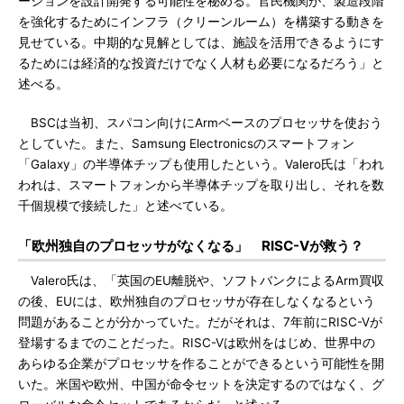
ーションを設計開発する可能性を秘める。官民機関が、製造段階
を強化するためにインフラ（クリーンルーム）を構築する動きを
見せている。中期的な見解としては、施設を活用できるようにす
るためには経済的な投資だけでなく人材も必要になるだろう」と
述べる。
BSCは当初、スパコン向けにArmベースのプロセッサを使おう
としていた。また、Samsung Electronicsのスマートフォン
「Galaxy」の半導体チップも使用したという。Valero氏は「われ
われは、スマートフォンから半導体チップを取り出し、それを数
千個規模で接続した」と述べている。
「欧州独自のプロセッサがなくなる」 RISC-Vが救う？
Valero氏は、「英国のEU離脱や、ソフトバンクによるArm買収
の後、EUには、欧州独自のプロセッサが存在しなくなるという
問題があることが分かっていた。だがそれは、7年前にRISC-Vが
登場するまでのことだった。RISC-Vは欧州をはじめ、世界中の
あらゆる企業がプロセッサを作ることができるという可能性を開
いた。米国や欧州、中国が命令セットを決定するのではなく、グ