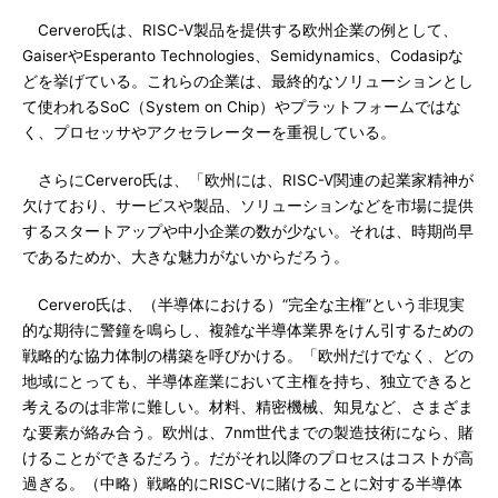
Cervero氏は、RISC-V製品を提供する欧州企業の例として、
GaiserやEsperanto Technologies、Semidynamics、Codasipな
どを挙げている。これらの企業は、最終的なソリューションとし
て使われるSoC（System on Chip）やプラットフォームではな
く、プロセッサやアクセラレーターを重視している。
さらにCervero氏は、「欧州には、RISC-V関連の起業家精神が
欠けており、サービスや製品、ソリューションなどを市場に提供
するスタートアップや中小企業の数が少ない。それは、時期尚早
であるためか、大きな魅力がないからだろう。
Cervero氏は、（半導体における）“完全な主権”という非現実
的な期待に警鐘を鳴らし、複雑な半導体業界をけん引するための
戦略的な協力体制の構築を呼びかける。「欧州だけでなく、どの
地域にとっても、半導体産業において主権を持ち、独立できると
考えるのは非常に難しい。材料、精密機械、知見など、さまざま
な要素が絡み合う。欧州は、7nm世代までの製造技術になら、賭
けることができるだろう。だがそれ以降のプロセスはコストが高
過ぎる。（中略）戦略的にRISC-Vに賭けることに対する半導体