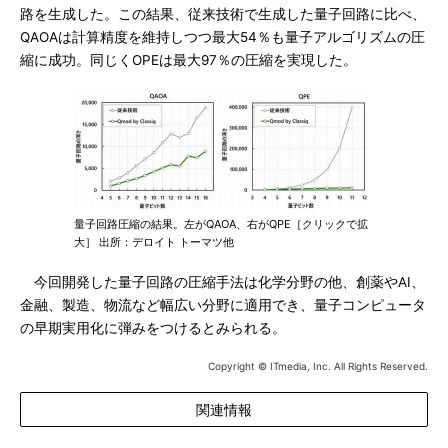
路を生成した。この結果、従来技術で生成した量子回路に比べ、
QAOAは計算精度を維持しつつ最大54％も量子アルゴリズムの圧
縮に成功。同じくOPEは最大97％の圧縮を実現した。
量子回路圧縮の結果。左がQAOA、右がQPE［クリックで拡
大］ 出所：デロイト トーマツ他
今回開発した量子回路の圧縮手法は化学分野の他、創薬やAI、
金融、製造、物流など幅広い分野に適用でき、量子コンピュータ
の早期実用化に弾みをつけるとみられる。
Copyright © ITmedia, Inc. All Rights Reserved.
関連情報