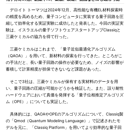
デロイト トーマツは2024年12月、高性能な有機EL材料探索時
の精度を高めるため、量子コンピュータに実装する量子回路を圧
縮して効率化する実証実験に成功したと発表した。今回の実証実
験は、イスラエルの量子ソフトウェアスタートアップClassiqと
三菱ケミカルの協力を得て行った。
三菱ケミカルはこれまで、「量子近似最適化アルゴリズム
（QAOA）」を用いて、新材料の探索を行ってきた。ところがこ
の手法だと、長い量子回路の操作が必要なため、ノイズの影響が
蓄積して計算精度が担保できないなど課題があった。
そこで3社は、三菱ケミカルが保有する実材料のデータを用
い、量子回路の圧縮が可能かどうかを検証した。また、誤り耐性
ハードウェアにおいて真価を発揮する「量子位相推定アルゴリズ
ム（OPE）」についても実証した。
具体的には、QAOAやOPEのアルゴリズムについて、Classiq製
の「Qmod（Quantum Modeling Language）」で記述されたモ
デルを元に、「Classiq Platform」を用いてより効率的な量子回