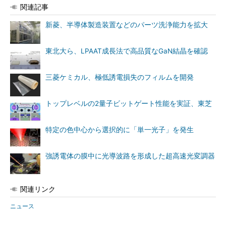
関連記事
新菱、半導体製造装置などのパーツ洗浄能力を拡大
東北大ら、LPAAT成長法で高品質なGaN結晶を確認
三菱ケミカル、極低誘電損失のフィルムを開発
トップレベルの2量子ビットゲート性能を実証、東芝
特定の色中心から選択的に「単一光子」を発生
強誘電体の膜中に光導波路を形成した超高速光変調器
関連リンク
ニュース