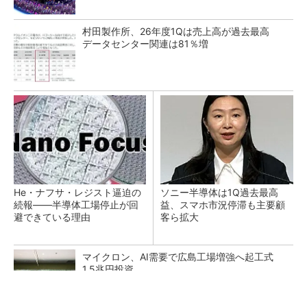
村田製作所、26年度1Qは売上高が過去最高
データセンター関連は81％増
He・ナフサ・レジスト逼迫の
ソニー半導体は1Q過去最高
続報――半導体工場停止が回
益、スマホ市況停滞も主要顧
避できている理由
客ら拡大
マイクロン、AI需要で広島工場増強へ起工式
1.5兆円投資