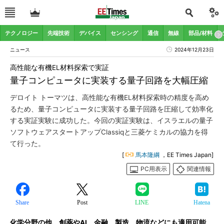
テクノロジー
先端技術
デバイス
センシング
通信
無線
部品/材料
ニュース
2024年12月23日
高性能な有機EL材料探索で実証
量子コンピュータに実装する量子回路を大幅圧縮
デロイト トーマツは、高性能な有機EL材料探索時の精度を高め
るため、量子コンピュータに実装する量子回路を圧縮して効率化
する実証実験に成功した。今回の実証実験は、イスラエルの量子
ソフトウェアスタートアップClassiqと三菱ケミカルの協力を得
て行った。
[
馬本隆綱
，EE Times Japan]
PC用表示
関連情報
Share
Post
LINE
Hatena
化学分野の他、創薬やAI、金融、製造、物流などにも適用可能