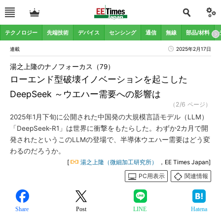
テクノロジー
先端技術
デバイス
センシング
通信
無線
部品/材料
連載
2025年2月17日
湯之上隆のナノフォーカス（79）
ローエンド型破壊イノベーションを起こした
DeepSeek ～ウエハー需要への影響は
（2/6 ページ）
2025年1月下旬に公開された中国発の大規模言語モデル（LLM）
「DeepSeek-R1」は世界に衝撃をもたらした。わずか2カ月で開
発されたというこのLLMの登場で、半導体ウエハー需要はどう変
わるのだろうか。
[
湯之上隆（微細加工研究所）
，EE Times Japan]
PC用表示
関連情報
Share
Post
LINE
Hatena