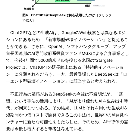
図4 ChatGPTやDeepSeekは何を破壊したのか
［クリック
で拡大］
ChatGPTなどの生成AIは、GoogleのWeb検索とは異なるポジ
ションにあるため、「新市場型破壊イノベーション」と捉えるこ
とができる。さらに、OpenAI、ソフトバンクグループ、アラブ
首長国連邦のAI専門政府系投資ファンドMGXによる合弁事業とし
て、今後4年間で5000億米ドルを投じる米国の“Stargate
Project”は、ChatGPTの延長線上にある「持続的イノベーショ
ン」に分類されるだろう。一方、最近登場したDeepSeekは「ロ
ーエンド型破壊イノベーション」に該当すると考えられる。
不正行為の疑惑があるDeepSeekの今後は不透明だが、「蒸
留」という手法の活用により、「AIがより優れたAIを生み出す時
代」が到来しつつある。その結果、LLMとそれを用いた生成AIを
短期間かつ低コストで開発できるこの手法は、世界中のAI開発ベ
ンチャーに新たな可能性をもたらした。そのため、AI半導体の需
要は今後も増大すると筆者は考えている。