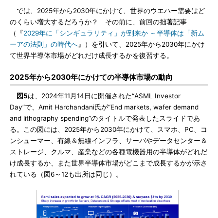
では、2025年から2030年にかけて、世界のウエハー需要はど
のくらい増大するだろうか？ その前に、前回の拙著記事
（『
2029年に「シンギュラリティ」が到来か ～半導体は「新ム
ーアの法則」の時代へ
』）を引いて、2025年から2030年にかけ
て世界半導体市場がどれだけ成長するかを復習する。
2025年から2030年にかけての半導体市場の動向
図5
は、2024年11月14日に開催された“ASML Investor
Day”で、Amit Harchandani氏が“End markets, wafer demand
and lithography spending”のタイトルで発表したスライドであ
る。この図には、2025年から2030年にかけて、スマホ、PC、コ
ンシューマー、有線＆無線インフラ、サーバやデータセンター＆
ストレージ、クルマ、産業などの各種電機器用の半導体がどれだ
け成長するか、また世界半導体市場がどこまで成長するかが示さ
れている（図6～12も出所は同じ）。