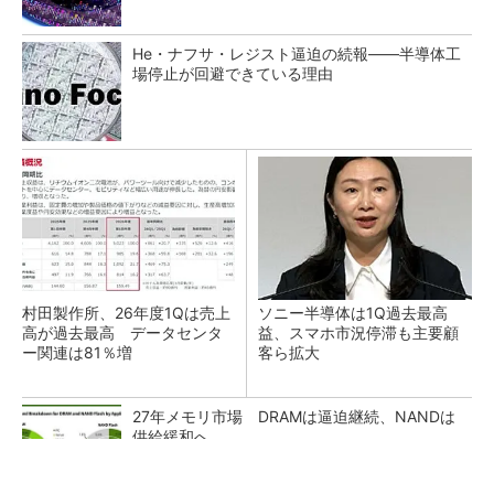
He・ナフサ・レジスト逼迫の続報――半導体工
場停止が回避できている理由
村田製作所、26年度1Qは売上
ソニー半導体は1Q過去最高
高が過去最高 データセンタ
益、スマホ市況停滞も主要顧
ー関連は81％増
客ら拡大
27年メモリ市場 DRAMは逼迫継続、NANDは
供給緩和へ