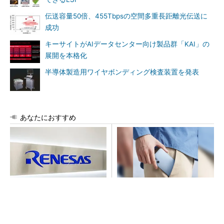
伝送容量50倍、455Tbpsの空間多重長距離光伝送に
成功
キーサイトがAIデータセンター向け製品群「KAI」の
展開を本格化
半導体製造用ワイヤボンディング検査装置を発表
あなたにおすすめ
ルネサス高崎工場が閉鎖へ
arrowsの頑丈さがとんでもな
「6インチライン維持限界」
いレベルに
操業50年