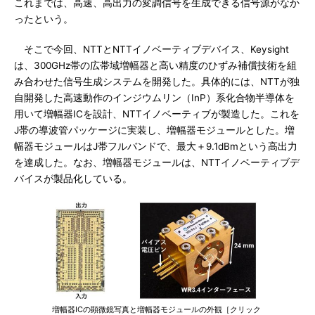
これまでは、高速、高出力の変調信号を生成できる信号源がなか
ったという。
そこで今回、NTTとNTTイノベーティブデバイス、Keysight
は、300GHz帯の広帯域増幅器と高い精度のひずみ補償技術を組
み合わせた信号生成システムを開発した。具体的には、NTTが独
自開発した高速動作のインジウムリン（InP）系化合物半導体を
用いて増幅器ICを設計、NTTイノベーティブが製造した。これを
J帯の導波管パッケージに実装し、増幅器モジュールとした。増
幅器モジュールはJ帯フルバンドで、最大＋9.1dBmという高出力
を達成した。なお、増幅器モジュールは、NTTイノベーティブデ
バイスが製品化している。
増幅器ICの顕微鏡写真と増幅器モジュールの外観［クリック