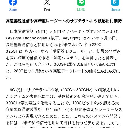
Share
Post
LINE
Hatena
高速無線通信や高精度レーダーへのサブテラヘルツ波応用に期待
日本電信電話（NTT）とNTTイノベーティブデバイスおよび、
Keysight Technologies（以下、Keysight）は2025年６月16日、
高速無線通信などに用いられるJ帯フルバンド（220G～
325GHz）をカバーする「増幅器モジュール」と、信号のひずみ
を高い精度で補償できる「測定システム」を開発したと発表し
た。これらを組み合わせ、300GHz帯で0dBmという高い出力
と、280Gビット/秒という高速データレートの信号生成に成功し
た。
6Gでは、サブテラヘルツ波（100G～300GHz）の電波を用い
たシステムの実用化に向け、基盤技術の研究開発が進んでいる。
300GHz帯の電波を活用することで、100Gビット/秒を超える大
容量無線通信装置や、約1mmという分解能を備えたレーダーシス
テムなどを実現できるためだ。ただ、これらのシステムを開発す
るには、J帯の変調信号を用いて評価を行う必要がある。しかし