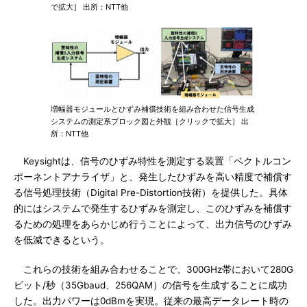
で拡大］ 出所：NTT他
増幅器モジュールとひずみ補償技術を組み合わせた信号生成
システムの測定系ブロック図と外観［クリックで拡大］ 出
所：NTT他
Keysightは、信号のひずみ特性を測定する装置「ベクトルコン
ポーネントアナライザ」と、発生したひずみを高い精度で補償す
る信号処理技術（Digital Pre-Distortion技術）を提供した。具体
的にはシステムで発生するひずみを測定し、このひずみを補償す
るための処理をあらかじめ行うことによって、出力信号のひずみ
を低減できるという。
これらの技術を組み合わせることで、300GHz帯において280G
ビット/秒（35Gbaud、256QAM）の信号を生成することに成功
した。出力パワーは0dBmを実現。従来の最高データレート時の