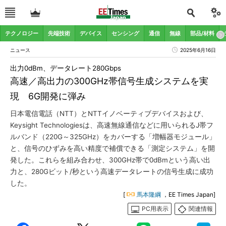
テクノロジー
先端技術
デバイス
センシング
通信
無線
部品/材料
ニュース
2025年6月16日
出力0dBm、データレート280Gbps
高速／高出力の300GHz帯信号生成システムを実
現 6G開発に弾み
日本電信電話（NTT）とNTTイノベーティブデバイスおよび、
Keysight Technologiesは、高速無線通信などに用いられるJ帯フ
ルバンド（220G～325GHz）をカバーする「増幅器モジュール」
と、信号のひずみを高い精度で補償できる「測定システム」を開
発した。これらを組み合わせ、300GHz帯で0dBmという高い出
力と、280Gビット/秒という高速データレートの信号生成に成功
した。
[
馬本隆綱
，EE Times Japan]
PC用表示
関連情報