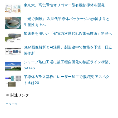
東京大、高伝導性オリゴマー型有機伝導体を開発
「光で剥離」 次世代半導体パッケージの歩留まりと
生産性向上へ
加速器を用いた「省電力次世代EUV露光技術」開発へ
SEM画像解析とAI活用、製造途中で性能を予測 日立
製作所
シャープ亀山工場に後工程自働化の検証ライン構築、
SATAS
半導体ガラス基板にレーザー加工で微細穴 アスペク
ト比は20
関連リンク
ニュース