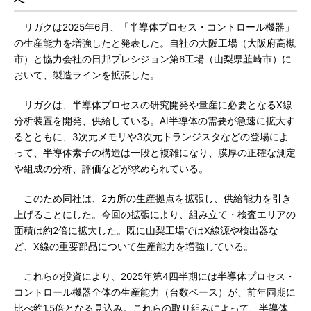
へ
リガクは2025年6月、「半導体プロセス・コントロール機器」
の生産能力を増強したと発表した。自社の大阪工場（大阪府高槻
市）と協力会社の日邦プレシジョン第6工場（山梨県韮崎市）に
おいて、製造ラインを拡張した。
リガクは、半導体プロセスの研究開発や量産に必要となるX線
分析装置を開発、供給している。AI半導体の需要が急速に拡大す
るとともに、3次元メモリや3次元トランジスタなどの登場によ
って、半導体素子の構造は一段と複雑になり、膜厚の正確な測定
や組成の分析、評価などが求められている。
このため同社は、2カ所の生産拠点を拡張し、供給能力を引き
上げることにした。今回の拡張により、組み立て・検査エリアの
面積は約2倍に拡大した。既に山梨工場ではX線源や検出器な
ど、X線の重要部品について生産能力を増強している。
これらの投資により、2025年第4四半期には半導体プロセス・
コントロール機器全体の生産能力（台数ベース）が、前年同期に
比べ約1.5倍となる見込み。これらの取り組みによって、半導体