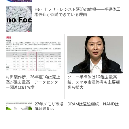
He・ナフサ・レジスト逼迫の続報――半導体工
場停止が回避できている理由
村田製作所、26年度1Qは売上
ソニー半導体は1Q過去最高
高が過去最高 データセンタ
益、スマホ市況停滞も主要顧
ー関連は81％増
客ら拡大
27年メモリ市場 DRAMは逼迫継続、NANDは
供給緩和へ