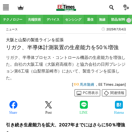
テクノロジー
先端技術
デバイス
センシング
通信
無線
部品/材料
ニュース
2025年7月4日
大阪と山梨の製造ラインを拡張
リガク、半導体計測装置の生産能力を50％増強
リガク、半導体プロセス・コントロール機器の生産能力を増強し
た。自社の大阪工場（大阪府高槻市）と協力会社の日邦プレシジ
ョン第6工場（山梨県韮崎市）において、製造ラインを拡張し
た。
[
馬本隆綱
，EE Times Japan]
PC用表示
関連情報
Share
Post
LINE
Hatena
引き続き生産能力を拡大、2027年までにはさらに50％増強