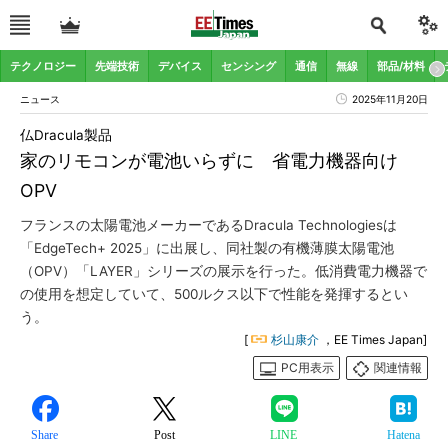
テクノロジー
先端技術
デバイス
センシング
通信
無線
部品/材料
ニュース
2025年11月20日
仏Dracula製品
家のリモコンが電池いらずに 省電力機器向け
OPV
フランスの太陽電池メーカーであるDracula Technologiesは
「EdgeTech+ 2025」に出展し、同社製の有機薄膜太陽電池
（OPV）「LAYER」シリーズの展示を行った。低消費電力機器で
の使用を想定していて、500ルクス以下で性能を発揮するとい
う。
[
杉山康介
，EE Times Japan]
PC用表示
関連情報
Share
Post
LINE
Hatena