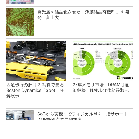
発光層を結晶化させた「薄膜結晶有機EL」を開
発、富山大
四足歩行の肝は？ 写真で見る
27年メモリ市場 DRAMは逼
Boston Dynamics「Spot」分
迫継続、NANDは供給緩和へ
解展示
SoCから実機までフィジカルAIを一括サポート
DMP新拠点で展開加速