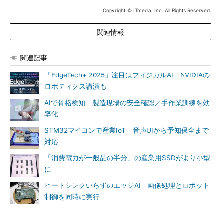
Copyright © ITmedia, Inc. All Rights Reserved.
関連情報
関連記事
「EdgeTech+ 2025」注目はフィジカルAI NVIDIAの
ロボティクス講演も
AIで骨格検知 製造現場の安全確認／手作業訓練を効
率化
STM32マイコンで産業IoT 音声UIから予知保全まで
対応
「消費電力が一般品の半分」の産業用SSDがより小型
に
ヒートシンクいらずのエッジAI 画像処理とロボット
制御を同時に実行