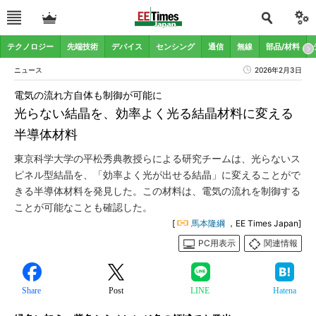
テクノロジー
先端技術
デバイス
センシング
通信
無線
部品/材料
ニュース
2026年2月3日
電気の流れ方自体も制御が可能に
光らない結晶を、効率よく光る結晶材料に変える
半導体材料
東京科学大学の平松秀典教授らによる研究チームは、光らないス
ピネル型結晶を、「効率よく光が出せる結晶」に変えることがで
きる半導体材料を発見した。この材料は、電気の流れを制御する
ことが可能なことも確認した。
[
馬本隆綱
，EE Times Japan]
PC用表示
関連情報
Share
Post
LINE
Hatena