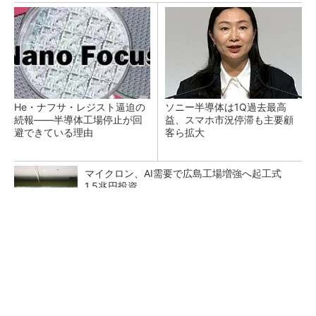
He・ナフサ・レジスト逼迫の
ソニー半導体は1Q過去最高
続報――半導体工場停止が回
益、スマホ市況停滞も主要顧
避できている理由
客ら拡大
マイクロン、AI需要で広島工場増強へ起工式
1.5兆円投資
27年メモリ市場 DRAMは逼迫継続、NANDは
供給緩和へ