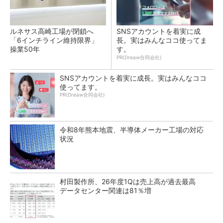
ルネサス高崎工場が閉鎖へ
SNSアカウントを着実に成
「6インチライン維持限界」
長。実はみんなココ使ってま
操業50年
す。
PR(Dreaw合同会社)
SNSアカウントを着実に成長。実はみんなココ
使ってます。
PR(Dreaw合同会社)
令和8年熊本地震、半導体メーカー工場の対応
状況
村田製作所、26年度1Qは売上高が過去最高
データセンター関連は81％増