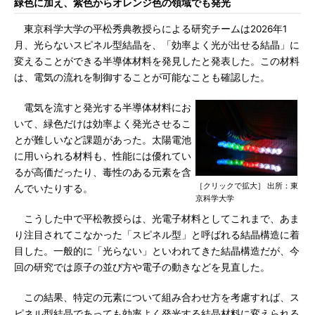
緑色に加え、紫色からオレンジ色の領域でも発光
東京科学大学の平松秀典教授らによる研究チームは2026年1
月、光らないスピネル型結晶を、「効率よく光が出せる結晶」に
変えることができる半導体材料を発見したと発表した。この材料
は、電気の流れを制御することが可能なことも確認した。
電気を流すと発光する半導体材料にお
いて、緑色だけは効率よく発光させるこ
とが難しいなど課題があった。太陽電池
に用いられる材料も、性能には優れてい
るが高価だったり、毒性のある元素を含
［クリックで拡大］ 出所：東
んでいたりする。
京科学大学
こうした中で平松教授らは、光電子材料としてこれまで、あま
り注目されてこなかった「スピネル型」と呼ばれる結晶構造に着
目した。一般的に「光らない」といわれてきた結晶構造だが、今
回の研究では原子の並び方や電子の動きなどを見直した。
この結果、特定の元素について組み合わせ方を考慮すれば、ス
ピネル型結晶であっても効率よく発光する結晶材料に変えられる