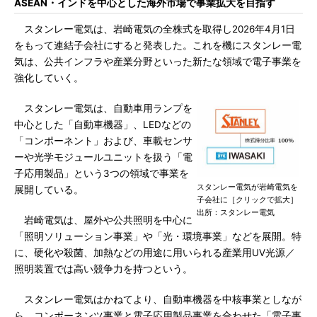
ASEAN・インドを中心とした海外市場で事業拡大を目指す
スタンレー電気は、岩崎電気の全株式を取得し2026年4月1日
をもって連結子会社にすると発表した。これを機にスタンレー電
気は、公共インフラや産業分野といった新たな領域で電子事業を
強化していく。
スタンレー電気は、自動車用ランプを
中心とした「自動車機器」、LEDなどの
「コンポーネント」および、車載センサ
ーや光学モジュールユニットを扱う「電
子応用製品」という3つの領域で事業を
スタンレー電気が岩崎電気を
展開している。
子会社に［クリックで拡大］
出所：スタンレー電気
岩崎電気は、屋外や公共照明を中心に
「照明ソリューション事業」や「光・環境事業」などを展開。特
に、硬化や殺菌、加熱などの用途に用いられる産業用UV光源／
照明装置では高い競争力を持つという。
スタンレー電気はかねてより、自動車機器を中核事業としなが
ら、コンポーネンツ事業と電子応用製品事業を合わせた「電子事