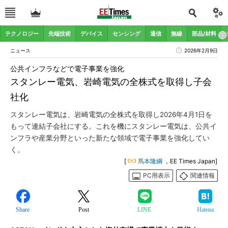
テクノロジー
先端技術
デバイス
センシング
通信
無線
部品/材料
ニュース
2026年2月9日
公共インフラなどで電子事業を強化
スタンレー電気、岩崎電気の全株式を取得し子会
社化
スタンレー電気は、岩崎電気の全株式を取得し2026年4月1日を
もって連結子会社にする。これを機にスタンレー電気は、公共イ
ンフラや産業分野といった新たな領域で電子事業を強化してい
く。
[
馬本隆綱
，EE Times Japan]
PC用表示
関連情報
Share
Post
LINE
Hatena