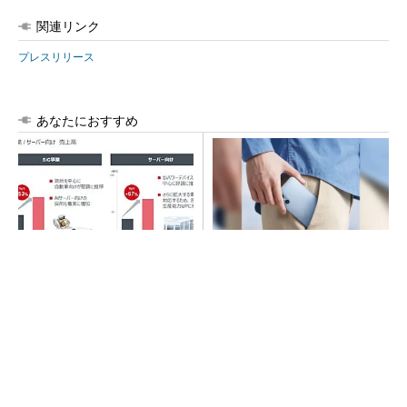
関連リンク
プレスリリース
あなたにおすすめ
AIサーバ向け「生産キャパシ
arrowsの頑丈さがとんでもな
ティー超える受注」ローム
いレベルに
PR(arrows)
村田製作所、26年度1Qは売上高が過去最高
データセンター関連は81％増