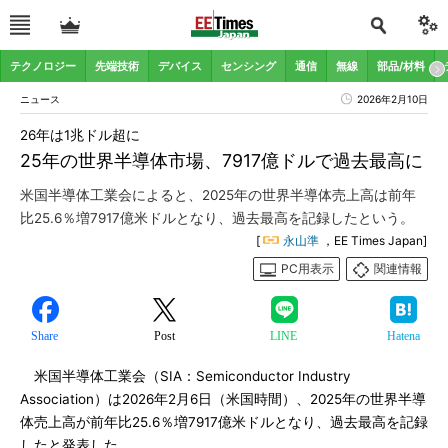
テクノロジー
先端技術
デバイス
センシング
通信
無線
部品/材料
ニュース
2026年2月10日
26年は1兆ドル超に
25年の世界半導体市場、7917億ドルで過去最高に
米国半導体工業会によると、2025年の世界半導体売上高は前年
比25.6％増7917億米ドルとなり、過去最高を記録したという。
[
永山準
，EE Times Japan]
PC用表示
関連情報
Share
Post
LINE
Hatena
米国半導体工業会（SIA：Semiconductor Industry
Association）は2026年2月6日（米国時間）、2025年の世界半導
体売上高が前年比25.6％増7917億米ドルとなり、過去最高を記録
したと発表した。