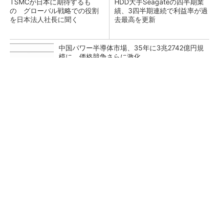
TSMCが日本に期待するも
HDD大手Seagateの四半期業
の グローバル戦略での役割
績、3四半期連続で利益率が過
を日本法人社長に聞く
去最高を更新
中国パワー半導体市場、35年に3兆2742億円規
模に 価格競争さらに激化
NXP、Ambarella買収を検討か 狙いは車載と
エッジAI強化
He・ナフサ・レジスト逼迫の続報――半導体工
場停止が回避できている理由