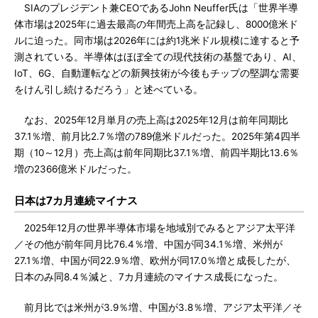
SIAのプレジデント兼CEOであるJohn Neuffer氏は「世界半導
体市場は2025年に過去最高の年間売上高を記録し、8000億米ド
ルに迫った。同市場は2026年には約1兆米ドル規模に達すると予
測されている。半導体はほぼ全ての現代技術の基盤であり、AI、
IoT、6G、自動運転などの新興技術が今後もチップの堅調な需要
をけん引し続けるだろう」と述べている。
なお、2025年12月単月の売上高は2025年12月は前年同期比
37.1％増、前月比2.7％増の789億米ドルだった。2025年第4四半
期（10～12月）売上高は前年同期比37.1％増、前四半期比13.6％
増の2366億米ドルだった。
日本は7カ月連続マイナス
2025年12月の世界半導体市場を地域別でみるとアジア太平洋
／その他が前年同月比76.4％増、中国が同34.1％増、米州が
27.1％増、中国が同22.9％増、欧州が同17.0％増と成長したが、
日本のみ同8.4％減と、7カ月連続のマイナス成長になった。
前月比では米州が3.9％増、中国が3.8％増、アジア太平洋／そ