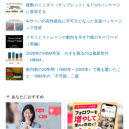
複数のミニダイ（チップレット）を1つのパッケージ
に収容する
AIサーバの高性能化に不可欠となった先進パッケージ
ング技術
メモリとストレージの動向を示す11個のキーワード
（前編）
2026年のHBM市況、カギを握るのは最新世代
「HBM4」
創刊前の20年間（1985年～2005年）で最も驚いたこ
と：1985年の「不可能」二題
あなたにおすすめ