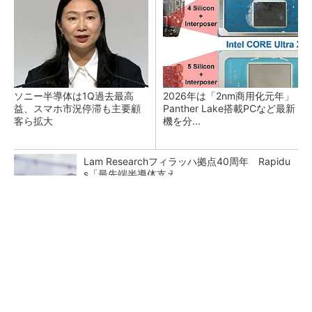
ソニー半導体は1Q過去最高
2026年は「2nm商用化元年」
益、スマホ市況停滞も主要顧
Panther Lake搭載PCなど最新
客ら拡大
機を分...
Lam Researchフィラッハ拠点40周年 Rapidu
s「最先端半導体支え...
最大1000万IOPS キオクシアが「Super High
IOPS SSD」第...
画像鮮明化を1チップで実現 組み込みも容易