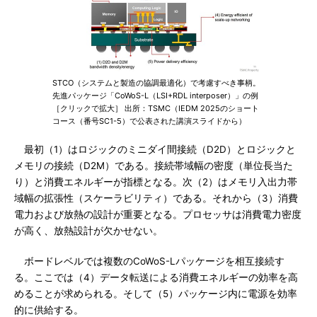
STCO（システムと製造の協調最適化）で考慮すべき事柄。
先進パッケージ「CoWoS-L（LSI+RDL interposer）」の例
［クリックで拡大］ 出所：TSMC（IEDM 2025のショート
コース（番号SC1-5）で公表された講演スライドから）
最初（1）はロジックのミニダイ間接続（D2D）とロジックと
メモリの接続（D2M）である。接続帯域幅の密度（単位長当た
り）と消費エネルギーが指標となる。次（2）はメモリ入出力帯
域幅の拡張性（スケーラビリティ）である。それから（3）消費
電力および放熱の設計が重要となる。プロセッサは消費電力密度
が高く、放熱設計が欠かせない。
ボードレベルでは複数のCoWoS-Lパッケージを相互接続す
る。ここでは（4）データ転送による消費エネルギーの効率を高
めることが求められる。そして（5）パッケージ内に電源を効率
的に供給する。