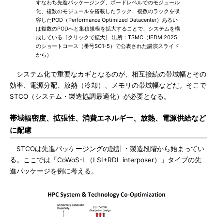
すなわち先進パッケージング、ボードレベルでのモジュール
化、複数のモジュールを搭載したラック、複数のラックを収
容したPOD（Performance Optimized Datacenter）あるい
は複数のPODへと集積規模を拡大することで、システムを構
成している［クリックで拡大］ 出所：TSMC（IEDM 2025
のショートコース（番号SC1-5）で公表された講演スライド
から）
システム化で重要なカギとなるのが、相互接続の帯域幅とその
効率、電源分配、放熱（冷却）、メモリの帯域幅などだ。そこで
STCO（システム・製造協調最適化）が必要となる。
帯域幅密度、拡張性、消費エネルギー、放熱、電源供給など
に配慮
STCOは先進パッケージングの設計・製造段階から始まってい
る。ここでは「CoWoS-L（LSI+RDL interposer）」タイプの先
進パッケージを例に考える。