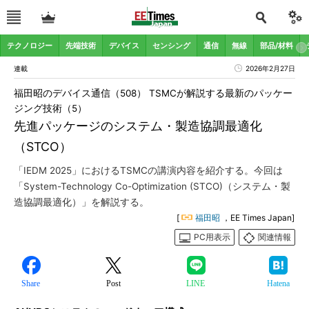
テクノロジー
先端技術
デバイス
センシング
通信
無線
部品/材料
連載
2026年2月27日
福田昭のデバイス通信（508） TSMCが解説する最新のパッケー
ジング技術（5）
先進パッケージのシステム・製造協調最適化
（STCO）
「IEDM 2025」におけるTSMCの講演内容を紹介する。今回は
「System-Technology Co-Optimization (STCO)（システム・製
造協調最適化）」を解説する。
[
福田昭
，EE Times Japan]
PC用表示
関連情報
Share
Post
LINE
Hatena