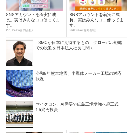
SNSアカウントを着実に成
SNSアカウントを着実に成
長。実はみんなココ使ってま
長。実はみんなココ使ってま
す。
す。
PR(Dreaw合同会社)
PR(Dreaw合同会社)
TSMCが日本に期待するもの グローバル戦略
での役割を日本法人社長に聞く
令和8年熊本地震、半導体メーカー工場の対応
状況
マイクロン、AI需要で広島工場増強へ起工式
1.5兆円投資