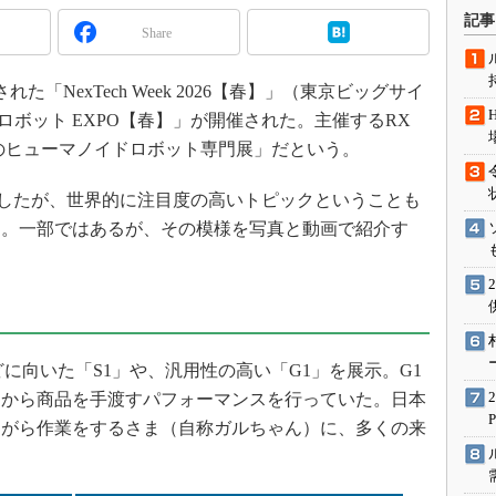
術を知る
記事
Share
エンジニア”が仕掛けた社内
念の180日
れた「NexTech Week 2026【春】」（東京ビッグサイ
ションは日本を救うのか
ロボット EXPO【春】」が開催された。主催するRX
IoT通信
一のヒューマノイドロボット専門展」だという。
ナリスト「未来展望」
愛されないエンジニア」の
展したが、世界的に注目度の高いトピックということも
行動論
た。一部ではあるが、その模様を写真と動画で紹介す
」
に向いた「S1」や、汎用性の高い「G1」を展示。G1
棚から商品を手渡すパフォーマンスを行っていた。日本
ながら作業をするさま（自称ガルちゃん）に、多くの来