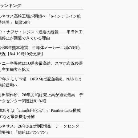
ランキング
ルネサス高崎工場が閉鎖へ 「6インチライン維
持限界」 操業50年
He・ナフサ・レジスト逼迫の続報――半導体工
場停止が回避できている理由
令和8年熊本地震、半導体メーカー工場の対応
状況【8/4 19時10分更新】
ソニー半導体は1Q過去最高益、スマホ市況停滞
も主要顧客ら拡大
27年メモリ市場 DRAMは逼迫継続、NANDは
供給緩和へ
村田製作所、26年度1Qは売上高が過去最高 デ
ータセンター関連は81％増
2026年は「2nm商用化元年」 Panther Lake搭載
PCなど最新機を分解
ルネサス、26年2Qは増収増益 データセンター
需要強く「供給はパツパツ」