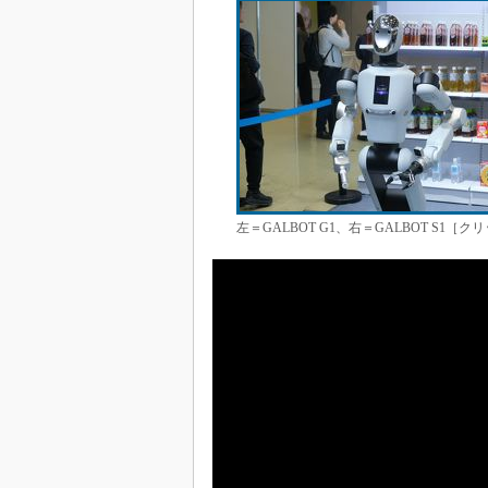
左＝GALBOT G1、右＝GALBOT S1［