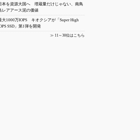
日本を資源大国へ 埋蔵量だけじゃない、南鳥
島レアアース泥の価値
最大1000万IOPS キオクシアが「Super High
IOPS SSD」第1弾を開発
≫
11～30位はこちら