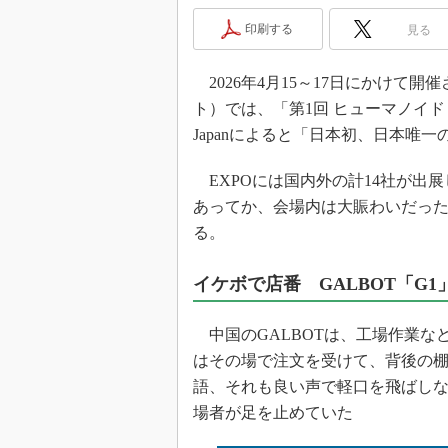
光伝送技
印刷する
見る
“異端児
改革、執
2026年4月15～17日にかけて開催さ
イノベー
ト）では、「第1回 ヒューマノイド
JASA発
Japanによると「日本初、日本唯
IHSア
「英語に
EXPOには国内外の計14社が出
ための新
あってか、会場内は大賑わいだっ
る。
イケボで店番 GALBOT「G1
中国のGALBOTは、工場作業など
はその場で注文を受けて、背後の
語、それも良い声で軽口を飛ばし
場者が足を止めていた