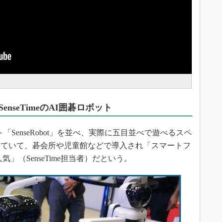
nseTimeのAI囲碁ロボット
ット「SenseRobot」を並べ、実際に五目並べで遊べるスペ
していて、碁会所や児童館などで導入され「スマートフ
」（SenseTime担当者）だという。