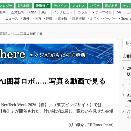
ノロジー
製品解剖
先端技術
デバイス
プロセス
パワー
部品材料
セン
動向
企業動向
統計
インタビュー
コラム
テーマ特集
カ
M&A
5G
ギー
ナログ
無線
集
ニュース
海外
国内
連載
電子版
読者登録
ホワイトペーパー
Specia
フィジカルAI
IoT・エッジコ
モリ
EXPO
Microchip情報
ストレージ通信
EE Times Japan×EDN Japan統合電
エッジAI
子版
I
SEMICON Japan
囲碁ロボ……写真＆動画で見...
デバイス通信
パワーエレクトロニクス
電子ブックレット
イコン
CEATEC
のナノフォーカス
半導体後工程
GA
EdgeTech＋
業界スコープ
読者調査（EE Times Research）
印刷
TECHNO-FRONT
のエレ・組み込みプレイバ
カーボンニュートラル
2
人とくるま展
版
IoT
直前エンジニアの社会人大
AI囲碁ロボ……写真＆動画で見る
電源設計（EDN Japan）
「
数字」で回してみよう
エレクトロニクス入門（EDN
A
Japan）
ード ～Behind the
2
rd
NexTech Week 2026【春】」（東京ビッグサイト）では、
年で起こったこと、次の10年
PO【春】」が開催された。計14社が出展し、賑わいを見せた会場
台
こと
4
で探るアジアの新トレンド
[
杉山康介
，
EE Times Japan
]