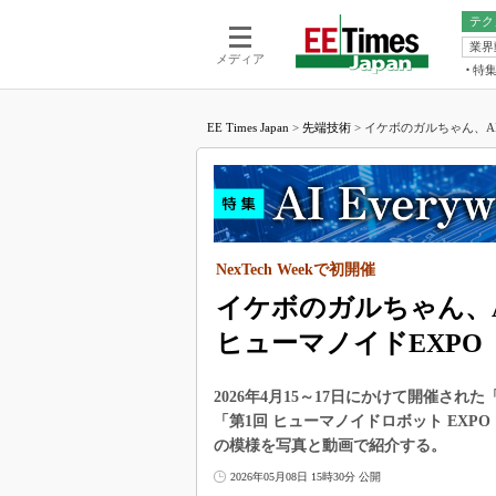
テク
業界
電池／エネル
ア
メディア
特
メ
福田昭の
LS
EE Times Japan
>
先端技術
>
イケボのガルちゃん、AI
福田昭の
マ
湯之上隆
FP
大山聡の
大原雄介
ック
NexTech Weekで初開催
リタイア
学漂流記
イケボのガルちゃん、
世界を「
ヒューマノイドEXPO
踊るバズワ
Buzzwo
2026年4月15～17日にかけて開催された「
この10
「第1回 ヒューマノイドロボット EX
で起こる
の模様を写真と動画で紹介する。
製品分解
2026年05月08日 15時30分 公開