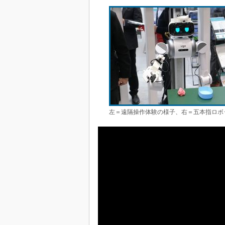
左＝遠隔操作体験の様子、右＝五本指ロボ