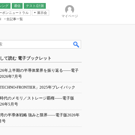
シング
通信
テスト/計測
ーボンニュートラル
展示会
マイページ
全記事一覧
l
ンピューティング
して読む 電子ブックレット
IER
026年上半期の半導体業界を振り返る――電子
2026年7月号
TECHNO-FRONTIER」2025年プレイバック
I時代のメモリ／ストレージ覇権――電子版
026年5月号
湾の半導体戦略 強みと限界――電子版2026年
月号