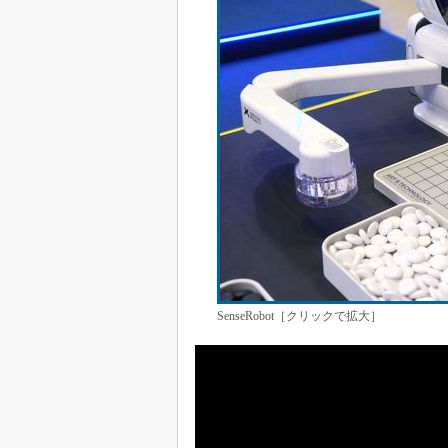
SenseRobot［クリックで拡大］