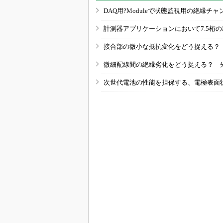
DAQ用?Moduleで状態監視用の絶縁
計測器アプリケーションにおいて7.5桁
接合部の微小な抵抗変化をどう捉える？
微細配線間の絶縁劣化をどう捉える？ 
次世代電池の性能を担保する、電極表面