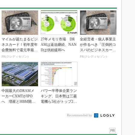
マイルが超たまるビジ
27年メモリ市場 DR
全経営者・個人事業主
ネスカード！初年度年
AMは逼迫継続、NAN
が作るべき「圧倒的コ
会費無料で還元率最大
Dは供給緩和へ
スパのビジネスカー
1.125%
ド」
PR(クレディセゾン)
PR(クレディセゾン)
中国最大のDRAMメ
パワー半導体企業ラン
ーカーCXMTがIPO
キング、日本勢は三菱
へ 増産とHBM開発
電機ら5社がトップ20
で存在感
入り
Recommended by
PR