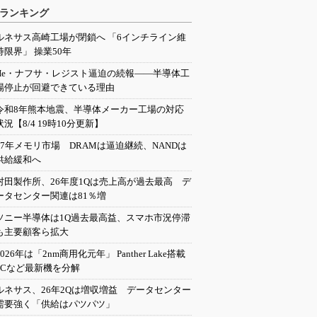
ランキング
ルネサス高崎工場が閉鎖へ 「6インチライン維
持限界」 操業50年
He・ナフサ・レジスト逼迫の続報――半導体工
場停止が回避できている理由
令和8年熊本地震、半導体メーカー工場の対応
状況【8/4 19時10分更新】
27年メモリ市場 DRAMは逼迫継続、NANDは
供給緩和へ
村田製作所、26年度1Qは売上高が過去最高 デ
ータセンター関連は81％増
ソニー半導体は1Q過去最高益、スマホ市況停滞
も主要顧客ら拡大
2026年は「2nm商用化元年」 Panther Lake搭載
PCなど最新機を分解
ルネサス、26年2Qは増収増益 データセンター
需要強く「供給はパツパツ」