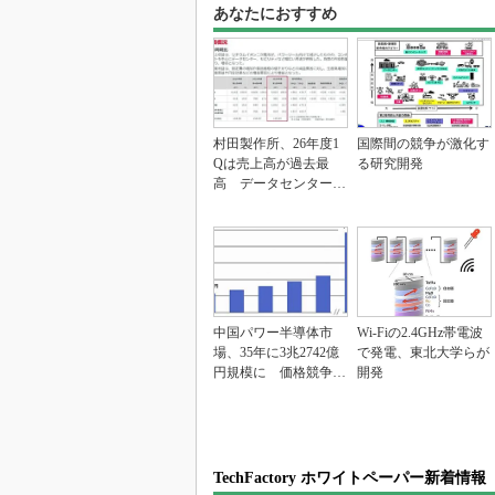
あなたにおすすめ
村田製作所、26年度1
国際間の競争が激化す
Qは売上高が過去最
る研究開発
高 データセンター関
連は81％増
中国パワー半導体市
Wi-Fiの2.4GHz帯電波
場、35年に3兆2742億
で発電、東北大学らが
円規模に 価格競争さ
開発
らに激化
TechFactory ホワイトペーパー新着情報