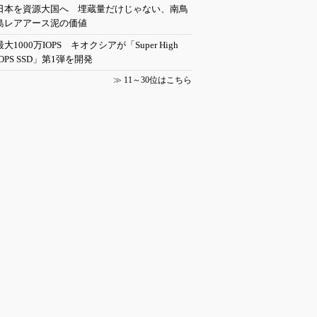
日本を資源大国へ 埋蔵量だけじゃない、南鳥
島レアアース泥の価値
最大1000万IOPS キオクシアが「Super High
IOPS SSD」第1弾を開発
≫
11～30位はこちら