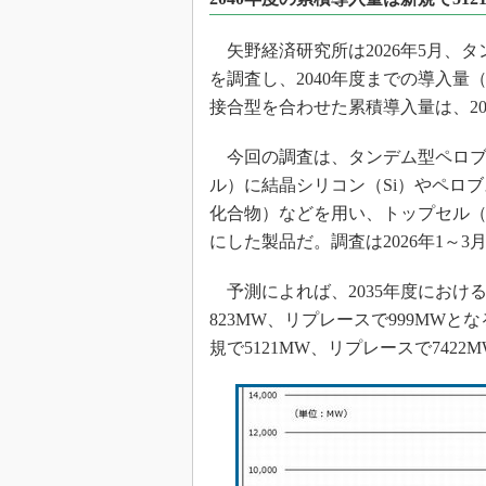
光伝送技
“異端児
矢野経済研究所は2026年5月、タ
改革、執
を調査し、2040年度までの導入
イノベー
接合型を合わせた累積導入量は、204
JASA発
今回の調査は、タンデム型ペロブ
IHSア
ル）に結晶シリコン（Si）やペロブ
「英語に
ための新
化合物）などを用い、トップセル（
にした製品だ。調査は2026年1～3
予測によれば、2035年度におけ
823MW、リプレースで999MWと
規で5121MW、リプレースで742