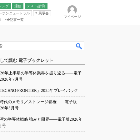
シング
通信
テスト/計測
ーボンニュートラル
展示会
マイページ
全記事一覧
l
ンピューティング
して読む 電子ブックレット
IER
026年上半期の半導体業界を振り返る――電子
2026年7月号
TECHNO-FRONTIER」2025年プレイバック
I時代のメモリ／ストレージ覇権――電子版
026年5月号
湾の半導体戦略 強みと限界――電子版2026年
月号