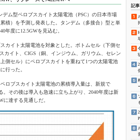
術を知る
記事
エンジニア”が仕掛けた社内
ンデム型ペロブスカイト太陽電池（PSC）の日本市場
念の180日
量（累積）を予測し発表した。タンデム（多接合）型と単
ションは日本を救うのか
0年度に12.5GWを見込む。
IoT通信
スカイト太陽電池を対象とした。ボトムセル（下側セ
ナリスト「未来展望」
スカイト、CIGS（銅、インジウム、ガリウム、セレン
愛されないエンジニア」の
行動論
上側セル）にペロブスカイトを重ねて1つの太陽電池
月に行った。
るペロブスカイト太陽電池の累積導入量は、新規で
なる。その後は導入も急速に立ち上がり、2040年度は新
2MWに達する見通しだ。