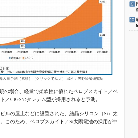
導入量予測（累積）［クリックで拡大］ 出所：矢野経済研究所
規の場合、軽量で柔軟性に優れたペロブスカイト／ペ
ト／CIGSのタンデム型が採用されると予測。
ルの屋上などに設置された、結晶シリコン（Si）太
。このため、ペロブスカイト／Si太陽電池の採用が中