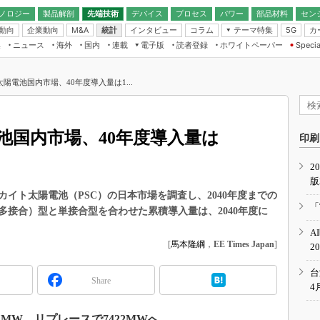
ノロジー
製品解剖
先端技術
デバイス
プロセス
パワー
部品材料
セン
動向
企業動向
統計
インタビュー
コラム
テーマ特集
カ
M&A
5G
ギー
ナログ
無線
集
ニュース
海外
国内
連載
電子版
読者登録
ホワイトペーパー
Specia
フィジカルAI
IoT・エッジコ
モリ
EXPO
Microchip情報
ストレージ通信
EE Times Japan×EDN Japan統合電
エッジAI
子版
I
SEMICON Japan
陽電池国内市場、40年度導入量は1...
デバイス通信
パワーエレクトロニクス
電子ブックレット
イコン
CEATEC
のナノフォーカス
半導体後工程
GA
EdgeTech＋
業界スコープ
池国内市場、40年度導入量は
読者調査（EE Times Research）
印刷
TECHNO-FRONT
のエレ・組み込みプレイバ
カーボンニュートラル
2
人とくるま展
版
IoT
直前エンジニアの社会人大
イト太陽電池（PSC）の日本市場を調査し、2040年度までの
電源設計（EDN Japan）
「
接合）型と単接合型を合わせた累積導入量は、2040年度に
数字」で回してみよう
エレクトロニクス入門（EDN
A
Japan）
ード ～Behind the
[
馬本隆綱
，
EE Times Japan
]
2
rd
年で起こったこと、次の10年
台
Share
こと
4
で探るアジアの新トレンド
1MW、リプレースで7422MWへ