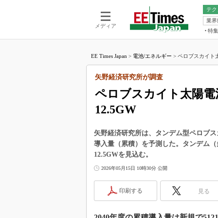
テク
業界
電池／エネル
ア
メディア
特
メ
福田昭の
LS
EE Times Japan
>
電池/エネルギー
>
ペロブスカイト太
福田昭の
マ
湯之上隆
矢野経済研究所が調査
FP
大山聡の
ペロブスカイト太陽電
大原雄介
12.5GW
ック
リタイア
学漂流記
矢野経済研究所は、タンデム型ペロブスカ
導入量（累積）を予測した。タンデム（多
世界を「
12.5GWを見込む。
踊るバズワ
2026年05月15日 10時30分 公開
Buzzwo
この10
印刷する
見る
で起こる
製品分解
2040年度の累積導入量は新規で512