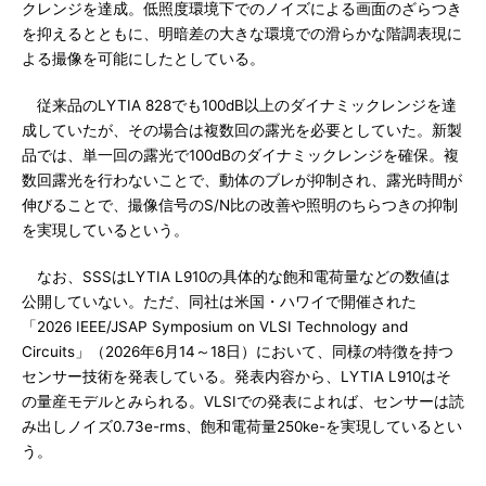
クレンジを達成。低照度環境下でのノイズによる画面のざらつき
を抑えるとともに、明暗差の大きな環境での滑らかな階調表現に
よる撮像を可能にしたとしている。
従来品のLYTIA 828でも100dB以上のダイナミックレンジを達
成していたが、その場合は複数回の露光を必要としていた。新製
品では、単一回の露光で100dBのダイナミックレンジを確保。複
数回露光を行わないことで、動体のブレが抑制され、露光時間が
伸びることで、撮像信号のS/N比の改善や照明のちらつきの抑制
を実現しているという。
なお、SSSはLYTIA L910の具体的な飽和電荷量などの数値は
公開していない。ただ、同社は米国・ハワイで開催された
「2026 IEEE/JSAP Symposium on VLSI Technology and
Circuits」（2026年6月14～18日）において、同様の特徴を持つ
センサー技術を発表している。発表内容から、LYTIA L910はそ
の量産モデルとみられる。VLSIでの発表によれば、センサーは読
み出しノイズ0.73e-rms、飽和電荷量250ke-を実現しているとい
う。