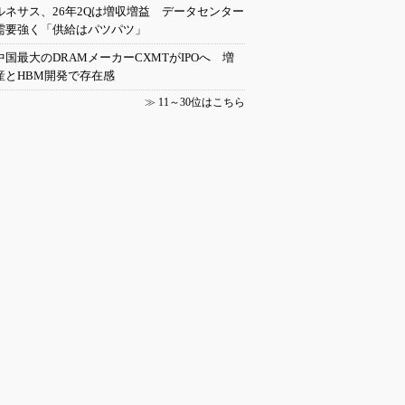
ルネサス、26年2Qは増収増益 データセンター
需要強く「供給はパツパツ」
中国最大のDRAMメーカーCXMTがIPOへ 増
産とHBM開発で存在感
≫
11～30位はこちら