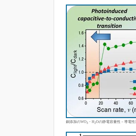
銅添加のWO
・H
Oの静電容量性－導電性
3
2