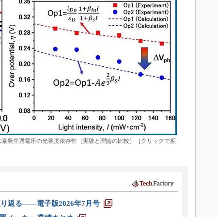
水素発生過電圧の光強度依存性（実験と理論の比較）［クリックで拡
り返る――電子版2026年7月号