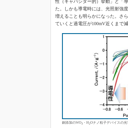
性（キャパシター的）挙動」と「
た。しかも導電時には、光照射強
増えることも明らかになった。さ
ていくと過電圧が100mV近くま
銅添加のWO
・H
Oナノ粒子デバイスの光
3
2