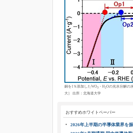
銅を1％添加したWO
・H
Oの光水分解の
3
2
大］ 出所：北海道大学
おすすめホワイトペーパー
2026年上半期の半導体業界を振