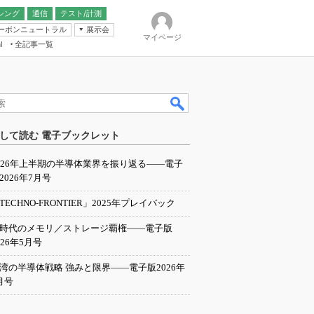
シング
通信
テスト/計測
ーボンニュートラル
展示会
マイページ
全記事一覧
l
ンピューティング
して読む 電子ブックレット
IER
026年上半期の半導体業界を振り返る――電子
2026年7月号
TECHNO-FRONTIER」2025年プレイバック
I時代のメモリ／ストレージ覇権――電子版
026年5月号
湾の半導体戦略 強みと限界――電子版2026年
月号