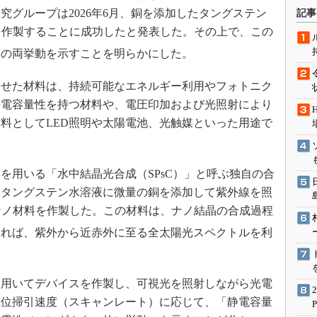
術を知る
究グループは2026年6月、銅を添加したタングステン
記事
エンジニア”が仕掛けた社内
を作製することに成功したと発表した。その上で、この
念の180日
」の両挙動を示すことを明らかにした。
ションは日本を救うのか
IoT通信
せた材料は、持続可能なエネルギー利用やフォトニク
静電容量性を持つ材料や、電圧印加および光照射により
ナリスト「未来展望」
料としてLED照明や太陽電池、光触媒といった用途で
愛されないエンジニア」の
行動論
用いる「水中結晶光合成（SPsC）」と呼ぶ独自の合
たタングステン水溶液に微量の銅を添加して紫外線を照
ナノ材料を作製した。この材料は、ナノ結晶の合成過程
すれば、紫外から近赤外に至る全太陽光スペクトルを利
用いてデバイスを作製し、可視光を照射しながら光電
電位掃引速度（スキャンレート）に応じて、「静電容量