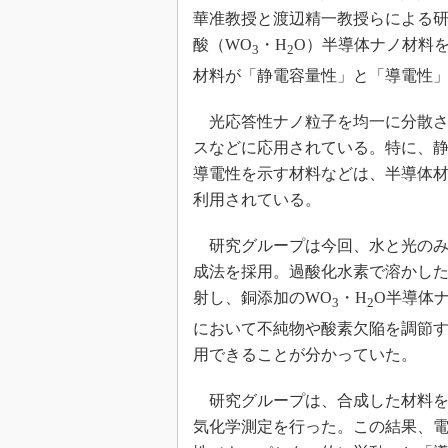
光伝送技
華准教授と渡辺精一教授らによる研
“異端児
酸（WO
・H
O）半導体ナノ材料
3
2
改革、執
材料が「静電容量性」と「導電性
イノベー
JASA発
光応答性ナノ粒子を均一に分散さ
スなどに応用されている。特に、
IHSア
導電性を示す材料などは、半導体材
「英語に
ための新
利用されている。
研究グループは今回、水と光のみを
成法を採用。過酸化水素で溶かし
射し、銅添加のWO
・H
O半導体
3
2
において不純物や酸素欠陥を調節
用できることが分かっていた。
研究グループは、合成した材料を
気化学測定を行った。この結果、