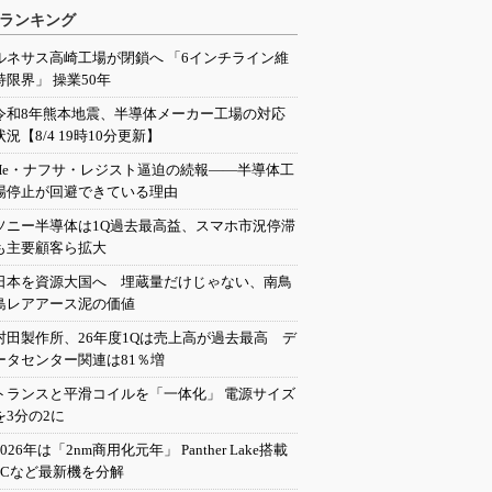
ランキング
ルネサス高崎工場が閉鎖へ 「6インチライン維
持限界」 操業50年
令和8年熊本地震、半導体メーカー工場の対応
状況【8/4 19時10分更新】
He・ナフサ・レジスト逼迫の続報――半導体工
場停止が回避できている理由
ソニー半導体は1Q過去最高益、スマホ市況停滞
も主要顧客ら拡大
日本を資源大国へ 埋蔵量だけじゃない、南鳥
島レアアース泥の価値
村田製作所、26年度1Qは売上高が過去最高 デ
ータセンター関連は81％増
トランスと平滑コイルを「一体化」 電源サイズ
を3分の2に
2026年は「2nm商用化元年」 Panther Lake搭載
PCなど最新機を分解