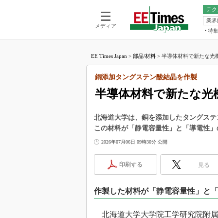
テク
業界
電池／エネル
ア
メディア
特
メ
福田昭の
LS
EE Times Japan
>
部品/材料
>
半導体材料で新たな光機
福田昭の
マ
湯之上隆
銅添加タングステン酸結晶を作製
FP
大山聡の
半導体材料で新たな光
大原雄介
ック
北海道大学は、銅を添加したタングステ
リタイア
この材料が「静電容量性」と「導電性」
学漂流記
2026年07月06日 09時30分 公開
世界を「
踊るバズワ
印刷する
見る
Buzzwo
この10
作製した材料が「静電容量性」と
で起こる
製品分解
北海道大学大学院工学研究院附属