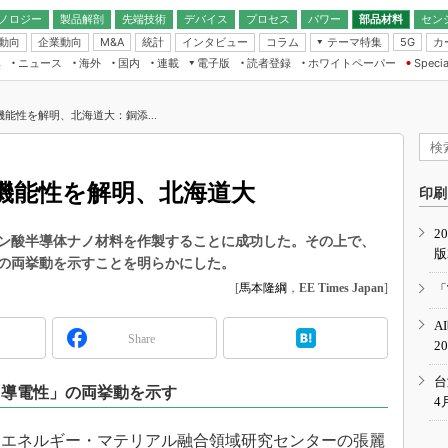
ノロジー
製品解剖
先端技術
デバイス
プロセス
パワー
部品材料
セン
動向
企業動向
統計
インタビュー
コラム
テーマ特集
カ
M&A
5G
ギー
ナログ
無線
集
ニュース
海外
国内
連載
電子版
読者登録
ホワイトペーパー
Specia
フィジカルAI
IoT・エッジコ
モリ
EXPO
Microchip情報
ストレージ通信
EE Times Japan×EDN Japan統合電
エッジAI
子版
I
SEMICON Japan
能性を解明、北海道大：銅添...
デバイス通信
パワーエレクトロニクス
電子ブックレット
イコン
CEATEC
のナノフォーカス
半導体後工程
GA
EdgeTech＋
業界スコープ
機能性を解明、北海道大
読者調査（EE Times Research）
印刷
TECHNO-FRONT
のエレ・組み込みプレイバ
カーボンニュートラル
2
人とくるま展
ン酸半導体ナノ材料を作製することに成功した。その上で、
版
IoT
直前エンジニアの社会人大
の両挙動を示すことを明らかにした。
電源設計（EDN Japan）
[
馬本隆綱
，
EE Times Japan
]
「
数字」で回してみよう
エレクトロニクス入門（EDN
A
Japan）
ード ～Behind the
Share
2
rd
年で起こったこと、次の10年
台
「導電性」の両挙動を示す
こと
4
で探るアジアの新トレンド
エネルギー・マテリアル融合領域研究センターの張麗