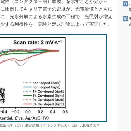
導電性（コンダクター的）挙動」を示すことが分かっ
度に比例してキャリア電子の密度が、光電流値とともに
らに、光水分解による水素生成の工程で、光照射が増え
で減少する利得性を、実験と定式理論によって実証した。
電気化学（CV）測定結果［クリックで拡大］ 出所：北海道大学