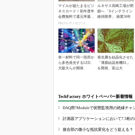
マイルが超たまるビジ
ルネサス高崎工場が閉
ネスカード！初年度年
鎖へ 「6インチライン
会費無料で還元率最大
維持限界」 操業50年
1.125%
PR(クレディセゾン)
単一材料で同一箇所か
発光層を結晶化させた
ら多色発光するLED、
「薄膜結晶有機EL」
大阪大らが開発
を開発、富山大
TechFactory ホワイトペーパー新着情報
DAQ用?Moduleで状態監視用の絶縁
計測器アプリケーションにおいて7.5桁
接合部の微小な抵抗変化をどう捉える？