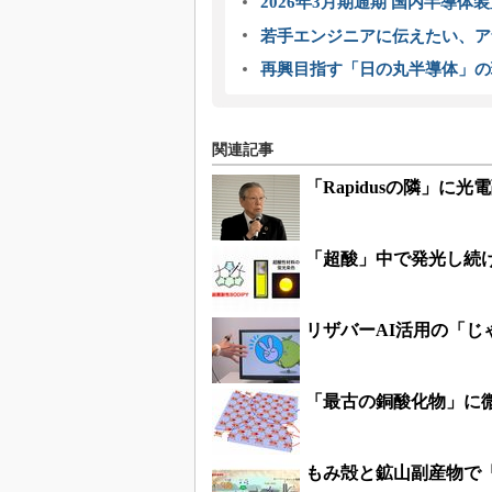
2026年3月期通期 国内半導体
若手エンジニアに伝えたい、ア
再興目指す「日の丸半導体」の
関連記事
「Rapidusの隣」に
「超酸」中で発光し続
リザバーAI活用の「じゃ
「最古の銅酸化物」に
もみ殻と鉱山副産物で