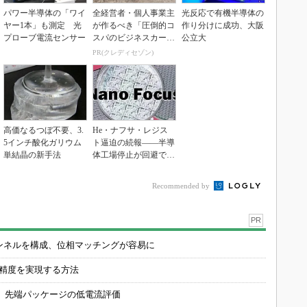
パワー半導体の「ワイ
全経営者・個人事業主
光反応で有機半導体の
ヤー1本」も測定 光
が作るべき「圧倒的コ
作り分けに成功、大阪
プローブ電流センサー
スパのビジネスカー
公立大
ド」
PR(クレディセゾン)
高価なるつぼ不要、3.
He・ナフサ・レジス
5インチ酸化ガリウム
ト逼迫の続報――半導
単結晶の新手法
体工場停止が回避でき
ている理由
Recommended by
PR
チャンネルを構成、位相マッチングが容易に
の精度を実現する方法
 先端パッケージの低電流評価