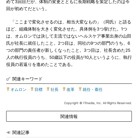
めて3回目だが、体制の変更とともに長期戦略を策定したのは今
回が初めてだという。
「ここまで変化させるのは、相当大変なもの」（同氏）と語る
ほど、組織体制を大きく変化させた。具体例を3つ挙げた。1つ
は、オムロンでは決して主流ではないヘルスケア事業出身の山田
氏が社長に就任したこと。2つ目は、同社の9つの部門のうち、6
つの部門の責任者が新しくなったこと。3つ目は、社長含めた25
人の執行役員のうち、50歳以下の役員が10人というように、執行
役員の若返りを進めたことである。
関連キーワード
オムロン
|
目標
|
社長
|
改革
|
就任・着任
Copyright © ITmedia, Inc. All Rights Reserved.
関連情報
関連記事