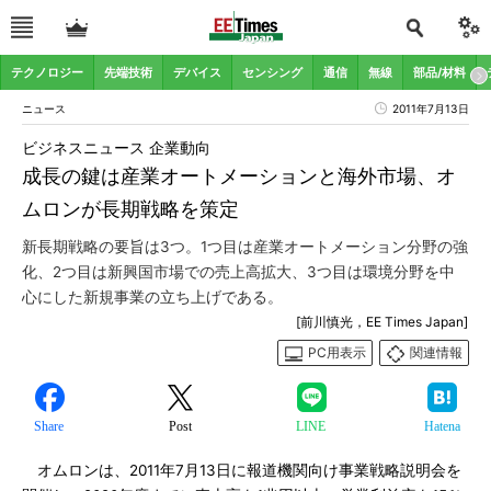
テクノロジー
先端技術
デバイス
センシング
通信
無線
部品/材料
ニュース
2011年7月13日
ビジネスニュース 企業動向
成長の鍵は産業オートメーションと海外市場、オ
ムロンが長期戦略を策定
新長期戦略の要旨は3つ。1つ目は産業オートメーション分野の強
化、2つ目は新興国市場での売上高拡大、3つ目は環境分野を中
心にした新規事業の立ち上げである。
[前川慎光，EE Times Japan]
PC用表示
関連情報
Share
Post
LINE
Hatena
オムロンは、2011年7月13日に報道機関向け事業戦略説明会を