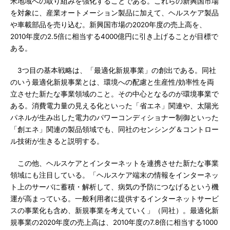
米地域への取り組みを強化することである。これらの新興国市場
を対象に、産業オートメーション製品に加えて、ヘルスケア製品
や車載部品を売り込む。新興国市場の2020年度の売上高を、
2010年度の2.5倍に相当する4000億円に引き上げることが目標で
ある。
3つ目の基本戦略は、「最適化新規事業」の創出である。同社
のいう最適化新規事業とは、環境への配慮と生産性/効率性を両
立させた新たな事業領域のこと。その中心となるのが環境事業で
ある。消費電力量の見える化といった「省エネ」関連や、太陽光
パネルが生み出した電力のパワーコンディショナー制御といった
「創エネ」関連の製品領域でも、同社のセンシング＆コントロー
ル技術が生きると説明する。
この他、ヘルスケアとインターネットを連携させた新たな事業
領域にも注目している。「ヘルスケア端末の情報をインターネッ
ト上のサーバに蓄積・解析して、病気の予防につなげるという機
運が高まっている。一般利用者に提供するインターネットサービ
スの事業化も含め、新規事業を考えていく」（同社）。最適化新
規事業の2020年度の売上高は、2010年度の7.8倍に相当する1000