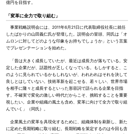
億円を目指す。
「変革に全力で取り組む」
事業戦略説明会には、2011年6月21日に代表取締役社長に就任
したばかりの山田義仁氏が登壇した。説明会の冒頭、同氏は「オ
ムロンに対してどのような印象をお持ちでしょうか」という言葉
でプレゼンテーションを始めた。
「昔は大きく成長していたが、最近は成長力が落ちている。安
定した企業だが、話題性が乏しくなっている。もしかすると、こ
のように見られているかもしれないが、われわれはそれを決して
良しとはしていない。技術革新を起こせる、若々しい、世界市場
を相手に隆々と成長するといった形容詞で語られる企業を目指
す。不確実で変化の激しい時代だからこそ、挑戦することを重要
視したい。企業や組織の風土も含め、変革に向けて全力で取り組
んでいく」（同氏）。
企業風土の変革を具現化するために、組織体制を刷新し、新た
に定めた長期戦略に取り組む。長期戦略を策定するのは今回も含