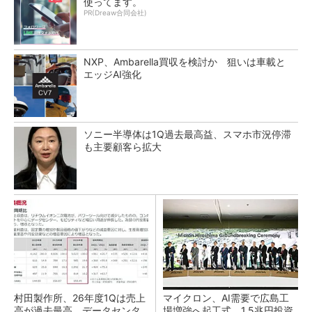
使ってます。
PR(Dreaw合同会社)
NXP、Ambarella買収を検討か 狙いは車載と
エッジAI強化
ソニー半導体は1Q過去最高益、スマホ市況停滞
も主要顧客ら拡大
村田製作所、26年度1Qは売上
マイクロン、AI需要で広島工
高が過去最高 データセンタ
場増強へ起工式 1.5兆円投資