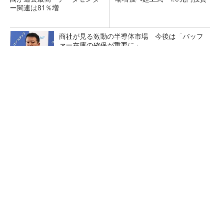
ー関連は81％増
商社が見る激動の半導体市場 今後は「バッフ
ァー在庫の確保が重要に」
TSMCが日本に期待するもの グローバル戦略
での役割を日本法人社長に聞く
ルネサス高崎工場が閉鎖へ 「6インチライン維
持限界」 操業50年