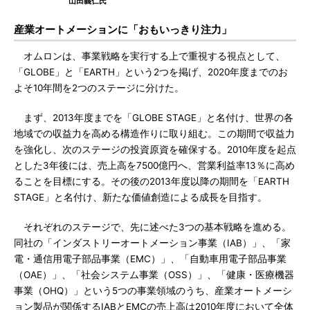
山田義仁氏
産業オートメーションに「おもいっきり注力」
オムロンは、事業戦略を実行する上で重視する視点として、
「GLOBE」と「EARTH」という2つを掲げ、2020年度までのお
よそ10年間を2つのステージに分けた。
まず、2013年度までを「GLOBE STAGE」と名付け、世界の各
地域での収益力を高める構造作りに取り組む。この期間で収益力
を強化し、次のステージの投資原資を確保する。2010年度を起点
とした3年後には、売上高を7500億円へ、営業利益率13％に高め
ることを目標にする。その後の2013年度以降の期間を「EARTH
STAGE」と名付け、新たな価値創造による成長を目指す。
それぞれのステージで、先に述べた3つの基本戦略を進める。
同社の「インダストリーオートメーション事業（IAB）」、「家
電・通信用電子部品事業（EMC）」、「自動車用電子部品事業
（OAE）」、「社会システム事業（OSS）」、「健康・医療機器
事業（OHQ）」という5つの事業領域のうち、産業オートメーシ
ョン製品が関係するIABとEMCの売上高は2010年度において全体