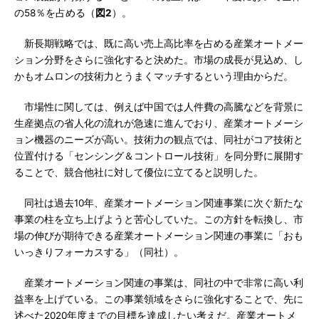
の58％を占める（
図2
）。
新長期戦略では、既に高い売上高比率を占める産業オートメー
ション分野をさらに強化すると決めた。市場の成長が見込め、し
かもオムロンの技術力とうまくマッチするという理由からだ。
市場性に関しては、例えば中国では人件費の高騰などを背景に
生産拠点の省人化の流れが急速に進んでおり、産業オートメーシ
ョン機器のニーズが高い。技術力の観点では、同社がコア技術と
位置付ける「センシング＆コントロール技術」を同分野に展開す
ることで、競合他社に対して優位に立てると説明した。
同社は過去10年、産業オートメーション関連事業に次ぐ新たな
事業の柱を立ち上げようと苦心していた。この方針を転換し、市
場の伸びが期待できる産業オートメーション関連の事業に「おも
いっきりフォーカスする」（同社）。
産業オートメーション関連の事業は、同社の中で非常に高い利
益率を上げている。この事業領域をさらに強化することで、先に
述べた2020年度までの目標を達成したい考えだ。産業オートメ