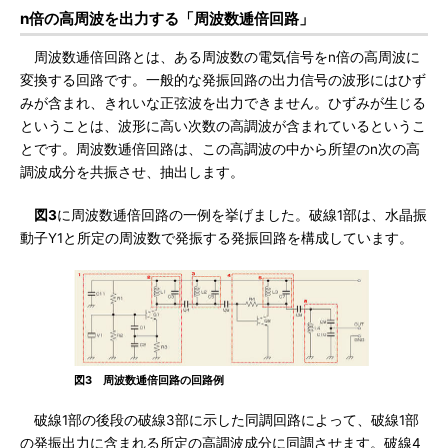
n倍の高周波を出力する「周波数逓倍回路」
周波数逓倍回路とは、ある周波数の電気信号をn倍の高周波に
変換する回路です。一般的な発振回路の出力信号の波形にはひず
みが含まれ、きれいな正弦波を出力できません。ひずみが生じる
ということは、波形に高い次数の高調波が含まれているというこ
とです。周波数逓倍回路は、この高調波の中から所望のn次の高
調波成分を共振させ、抽出します。
図3
に周波数逓倍回路の一例を挙げました。破線1部は、水晶振
動子Y1と所定の周波数で発振する発振回路を構成しています。
図3 周波数逓倍回路の回路例
破線1部の後段の破線3部に示した同調回路によって、破線1部
の発振出力に含まれる所定の高調波成分に同調させます。破線4