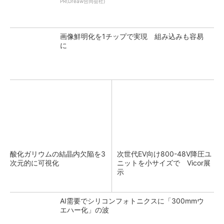
PR(Dreaw合同会社)
画像鮮明化を1チップで実現 組み込みも容易
に
酸化ガリウムの結晶内欠陥を3
次世代EV向け800-48V降圧ユ
次元的に可視化
ニットを小サイズで Vicor展
示
AI需要でシリコンフォトニクスに「300mmウ
エハー化」の波