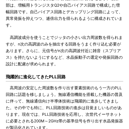
部は、増幅用トランジスタQ2や自己バイアス回路で構成した増
幅回路です。自己バイアス回路とデカップリング回路によって、
異常発振を抑えつつ、逓倍出力を得られるように構成されていま
す。
高調波成分を使うことでジッタの小さい出力周波数を得られま
すが、n次の高調波のみを抽出する回路をうまく作り込む必要が
あります。さらに、元信号がn次の高調波付近に雑音（スプリア
ス）を持たないようにするなど、水晶振動子の選定や発振回路の
設計に配慮が求められます。
飛躍的に進化してきたPLL回路
高周波の安定した周波数を作り出す要素技術のもう一方のPLL
回路に話題を移しましょう。無線通信機能を搭載した機器の普及
に伴って、無線通信向け半導体技術は飛躍的に進歩してきまし
た。その中でも特に、PLL回路技術の進歩は目覚ましいものがあ
ります。現在では、PLL回路技術を応用し、次世代イーサネット
に必要とされる200M～2GHz帯の基準信号を作り出す水晶発振器
が製品化されています。