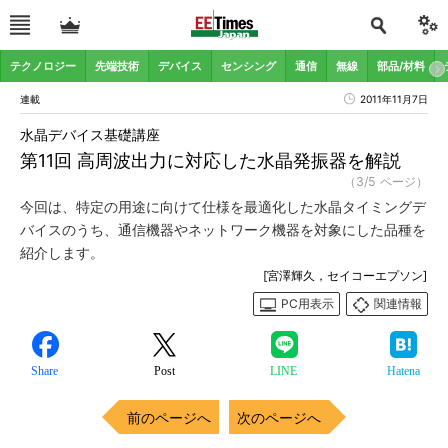
テクノロジー
先端技術
デバイス
センシング
通信
無線
部品/材料
連載
2011年11月7日
水晶デバイス基礎講座
第11回 高周波出力に対応した水晶発振器を解説
（3/5 ページ）
今回は、特定の用途に向けて仕様を最適化した水晶タイミングデ
バイスのうち、通信機器やネットワーク機器を対象にした品種を
紹介します。
[宮澤輝久，セイコーエプソン]
PC用表示
関連情報
Share
Post
LINE
Hatena
前のページへ
次のページへ