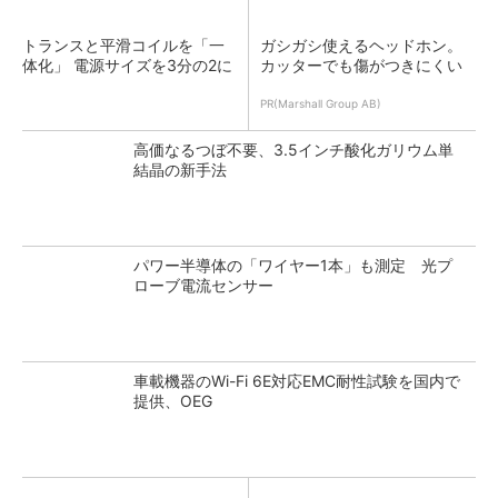
トランスと平滑コイルを「一
ガシガシ使えるヘッドホン。
体化」 電源サイズを3分の2に
カッターでも傷がつきにくい
PR(Marshall Group AB)
高価なるつぼ不要、3.5インチ酸化ガリウム単
結晶の新手法
パワー半導体の「ワイヤー1本」も測定 光プ
ローブ電流センサー
車載機器のWi-Fi 6E対応EMC耐性試験を国内で
提供、OEG