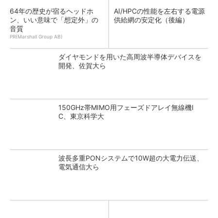
64年の歴史が宿るヘッドホ
AI/HPCの性能を左右する電源
ン、いい意味で「想定外」の
供給網の安定化（後編）
音質
PR(Marshall Group AB)
ダイヤモンドを用いた高周波半導体デバイスを
開発、佐賀大ら
150GHz帯MIMO用フェーズドアレイ無線機I
C、東京科学大
波長多重PONシステムで10W超の大電力伝送、
電気通信大ら