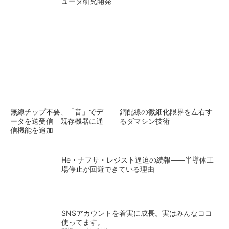
ュータ研究開発
無線チップ不要、「音」でデ
銅配線の微細化限界を左右す
ータを送受信 既存機器に通
るダマシン技術
信機能を追加
He・ナフサ・レジスト逼迫の続報――半導体工
場停止が回避できている理由
SNSアカウントを着実に成長。実はみんなココ
使ってます。