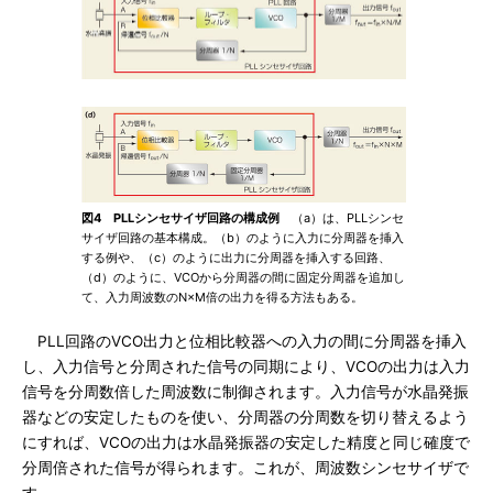
図4 PLLシンセサイザ回路の構成例
（a）は、PLLシンセ
サイザ回路の基本構成。（b）のように入力に分周器を挿入
する例や、（c）のように出力に分周器を挿入する回路、
（d）のように、VCOから分周器の間に固定分周器を追加し
て、入力周波数のN×M倍の出力を得る方法もある。
PLL回路のVCO出力と位相比較器への入力の間に分周器を挿入
し、入力信号と分周された信号の同期により、VCOの出力は入力
信号を分周数倍した周波数に制御されます。入力信号が水晶発振
器などの安定したものを使い、分周器の分周数を切り替えるよう
にすれば、VCOの出力は水晶発振器の安定した精度と同じ確度で
分周倍された信号が得られます。これが、周波数シンセサイザで