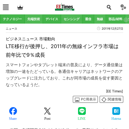
テクノロジー
先端技術
デバイス
センシング
通信
無線
部品/材料
ニュース
2011年12月27日
ビジネスニュース 市場動向
LTE移行が後押し、2011年の無線インフラ市場は
前年比で9％成長
スマートフォンやタブレット端末の普及により、データ通信量は
増加の一途をたどっている。各通信キャリアはネットワークのア
ップグレードに注力しており、これが同市場の成長を促す要因と
なっているようだ。
[EE Times]
PC用表示
関連情報
Share
Post
LINE
Hatena