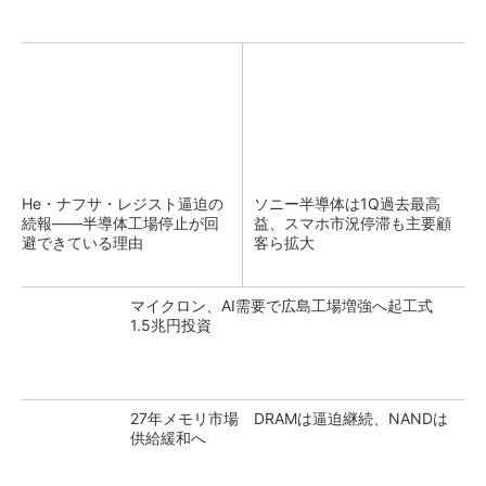
He・ナフサ・レジスト逼迫の
ソニー半導体は1Q過去最高
続報――半導体工場停止が回
益、スマホ市況停滞も主要顧
避できている理由
客ら拡大
マイクロン、AI需要で広島工場増強へ起工式
1.5兆円投資
27年メモリ市場 DRAMは逼迫継続、NANDは
供給緩和へ