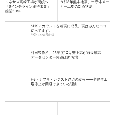
ルネサス高崎工場が閉鎖へ
令和8年熊本地震、半導体メー
「6インチライン維持限界」
カー工場の対応状況
操業50年
SNSアカウントを着実に成長。実はみんなココ
使ってます。
PR(Dreaw合同会社)
村田製作所、26年度1Qは売上高が過去最高
データセンター関連は81％増
He・ナフサ・レジスト逼迫の続報――半導体工
場停止が回避できている理由