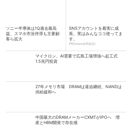
ソニー半導体は1Q過去最高
SNSアカウントを着実に成
益、スマホ市況停滞も主要顧
長。実はみんなココ使ってま
客ら拡大
す。
PR(Dreaw合同会社)
マイクロン、AI需要で広島工場増強へ起工式
1.5兆円投資
27年メモリ市場 DRAMは逼迫継続、NANDは
供給緩和へ
中国最大のDRAMメーカーCXMTがIPOへ 増
産とHBM開発で存在感