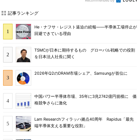
Recommended by
記事ランキング
He・ナフサ・レジスト逼迫の続報――半導体工場停止が
回避できている理由
TSMCが日本に期待するもの グローバル戦略での役割
を日本法人社長に聞く
2026年Q2のDRAM市場シェア、Samsungが首位に
中国パワー半導体市場、35年に3兆2742億円規模に 価
格競争さらに激化
Lam Researchフィラッハ拠点40周年 Rapidus「最先
端半導体支える重要な役割」