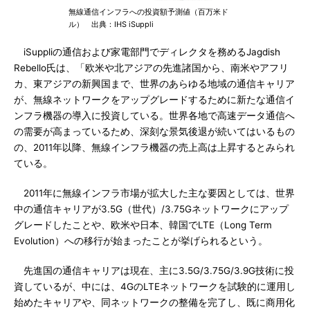
無線通信インフラへの投資額予測値（百万米ド
ル） 出典：IHS iSuppli
iSuppliの通信および家電部門でディレクタを務めるJagdish
Rebello氏は、「欧米や北アジアの先進諸国から、南米やアフリ
カ、東アジアの新興国まで、世界のあらゆる地域の通信キャリア
が、無線ネットワークをアップグレードするために新たな通信イ
ンフラ機器の導入に投資している。世界各地で高速データ通信へ
の需要が高まっているため、深刻な景気後退が続いてはいるもの
の、2011年以降、無線インフラ機器の売上高は上昇するとみられ
ている。
2011年に無線インフラ市場が拡大した主な要因としては、世界
中の通信キャリアが3.5G（世代）/3.75Gネットワークにアップ
グレードしたことや、欧米や日本、韓国でLTE（Long Term
Evolution）への移行が始まったことが挙げられるという。
先進国の通信キャリアは現在、主に3.5G/3.75G/3.9G技術に投
資しているが、中には、4GのLTEネットワークを試験的に運用し
始めたキャリアや、同ネットワークの整備を完了し、既に商用化