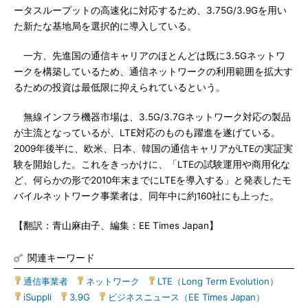
ータスループットの高速化に対応するため、3.75G/3.9Gを用い
た新たな基地局を選択的に導入している。
一方、先進国の通信キャリアのほとんどは既に3.5Gネットワ
ークを構築しているため、通信ネットワークの利用範囲を拡大す
るための投資は最低限に抑えられているという。
無線インフラ機器市場は、3.5G/3.7Gネットワーク対応の製品
が主流となっているが、LTE対応のものも躍進を遂げている。
2009年後半に、欧米、日本、韓国の通信キャリアがLTEの実証実
験を開始した。これをきっかけに、「LTEの試験運用や商用化な
ど、何らかの形で2010年末までにLTEを導入する」と発表したモ
バイルネットワーク事業者は、同年中に約160社にも上った。
【翻訳：青山麻由子、編集：EE Times Japan】
関連キーワード
通信事業者
|
ネットワーク
|
LTE（Long Term Evolution）
|
iSuppli
|
3.9G
|
ビジネスニュース（EE Times Japan）