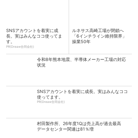
SNSアカウントを着実に成
ルネサス高崎工場が閉鎖へ
長。実はみんなココ使ってま
「6インチライン維持限界」
す。
操業50年
PR(Dreaw合同会社)
令和8年熊本地震、半導体メーカー工場の対応
状況
SNSアカウントを着実に成長。実はみんなココ
使ってます。
PR(Dreaw合同会社)
村田製作所、26年度1Qは売上高が過去最高
データセンター関連は81％増