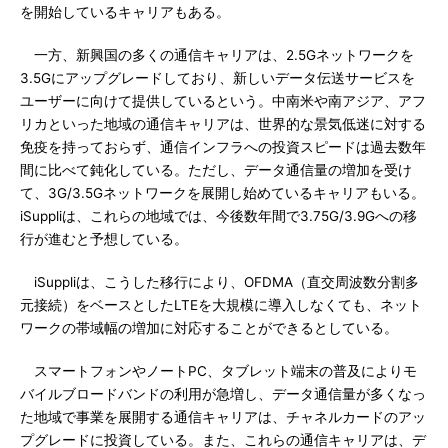
を開始しているキャリアもある。
一方、新興国の多くの通信キャリアは、2.5Gネットワークを
3.5Gにアップグレードしており、新しいデータ伝送サービスを
ユーザーに向けて提供しているという。中南米や南アジア、アフ
リカといった地域の通信キャリアは、世界的な景気低迷に対する
免疫を持っておらず、通信インフラへの投資スピードは過去数年
間に比べて鈍化している。ただし、データ通信量の増加を受け
て、3G/3.5Gネットワークを展開し始めているキャリアもいる。
iSuppliは、これらの地域では、今後数年間で3.75G/3.9Gへの移
行が進むと予想している。
iSuppliは、こうした移行により、OFDMA（直交周波数分割多
元接続）をベースとしたLTEを大規模に導入しなくても、ネット
ワークの帯域幅の増加に対応することができるとしている。
スマートフォンやノートPC、タブレット端末の普及によりモ
バイルブロードバンドの利用が急増し、データ通信量が多くなっ
た地域で事業を展開する通信キャリアは、チャネルカードのアッ
プグレードに投資している。また、これらの通信キャリアは、デ