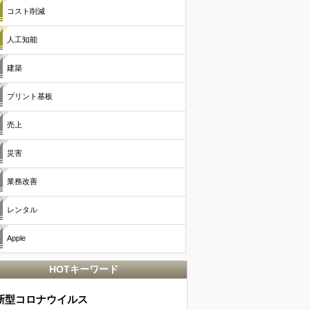
コスト削減
人工知能
建築
プリント基板
売上
災害
業務改善
レンタル
Apple
HOTキーワード
新型コロナウイルス