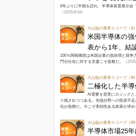
6年ぶりに中国を訪れ、半導体装置展示会「
（2025/9/18）
大山聡の業界スコープ（91
米国半導体の強化は
表から1年、結
100％関税構想は米国企業の負担増と競争
門分社化に対する支援こそ急務だ。
（2025
大山聡の業界スコープ（90
二極化した半導
AI需要を背景にロジック
り残されつつある。先端分野への投資不足
化が急務だ。今こそ実効性ある政策が求め
大山聡の業界スコープ（89
半導体市場25