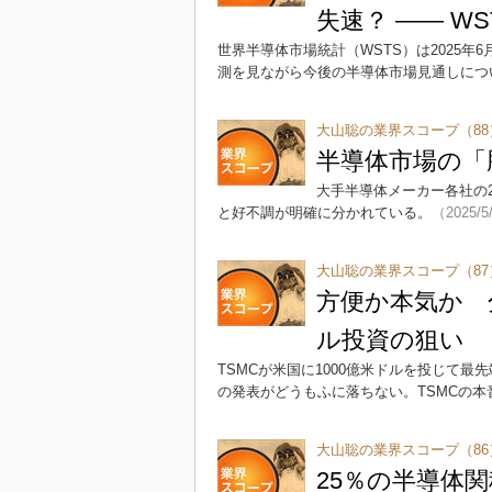
失速？ ―― W
世界半導体市場統計（WSTS）は2025年6
測を見ながら今後の半導体市場見通しにつ
大山聡の業界スコープ（88
半導体市場の「
大手半導体メーカー各社の2
と好不調が明確に分かれている。
（2025/5
大山聡の業界スコープ（87
方便か本気か 分
ル投資の狙い
TSMCが米国に1000億米ドルを投じて
の発表がどうもふに落ちない。TSMCの
大山聡の業界スコープ（86
25％の半導体