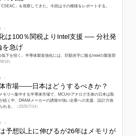
CSEAC」を視察してきた。今回はその模様をレポートする。
）：
100％関税よりIntel支援 ── 分社発
論を急げ
力低下を招く。半導体製造強化には、巨額赤字に陥るIntelの製造部
/8/19）
）：
体市場――日本はどうするべきか？
とメモリへ集中する半導体市場で、MCUやアナログ主体の日本は取
が続く中、DRAMメーカーの誘致や強い企業への支援、設計力強
られる。
（2025/7/14）
）：
年は予想以上に伸びるが26年はメモリが