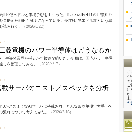
高816億米ドルと市場予想を上回った。BlackwellやHBM3E需要の
Iを見据えた戦略も鮮明になっている。受注残1兆米ドル超という異
を読み解く。
（2026/5/22）
）：
三菱電機のパワー半導体はどうなるか
のパワー半導体業界を揺るがす報道が続いた。今回は、国内パワー半導
通しを整理してみる。
（2026/4/17）
こ
2
）：
を
ご
PU搭載サーバのコスト／スペックを分析
い
か
上
の
GPUがどのようなAIサーバに搭載され、どんな形や規模で大手ITベ
の流れについて考えてみた。
（2026/3/16）
）：