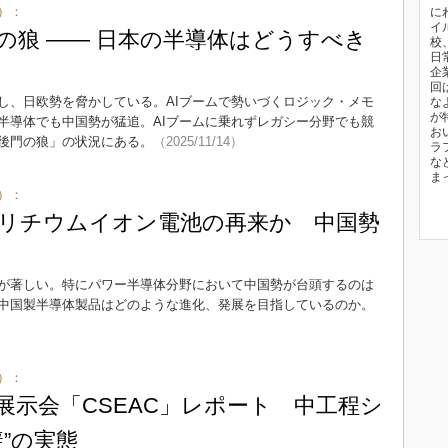
）：
に
イ
の狼 ―― 日本の半導体はどうすべき
校
日
企
回
し、日欧勢を脅かしている。AIブームで勢いづくロジック・メモ
な
が
半導体でも中国勢が猛追。AIブームに乗れずレガシー分野でも競
お
後門の狼」の状況にある。
（2025/11/14）
ラ
な
ま
）：
リチウムイオン電池の再来か 中国勢
が著しい。特にパワー半導体分野において中国勢が台頭するのは
中国製半導体製品はどのような進化、発展を目指しているのか。
）：
展示会「CSEAC」レポート 中工程シ
”の実態