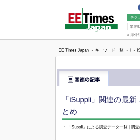
テク
業界
»
海外
EE Times Japan
キーワード一覧
I
i
>
>
>
「iSuppli」関連の
とめ
・
「iSuppli」による調査データ一覧 | 調