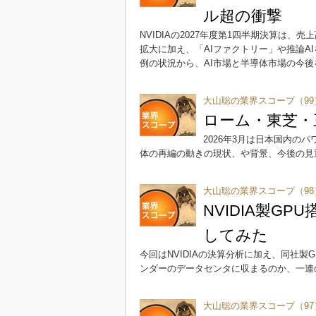
ル超の衝撃
NVIDIAの2027年度第1四半期決算は、売上
拡大に加え、「AIファクトリー」や推論A
例の状況から、AI市場と半導体市場の今後
大山聡の業界スコープ（99
ローム・東芝・
2026年3月は日本国内
体の再編の動きの現状、や背景、今後の見
大山聡の業界スコープ（98
NVIDIA製G
してみた
今回はNVIDIAの決算分析に加え、同社製
ンダーのデータセンタに収まるのか、一連
大山聡の業界スコープ（97