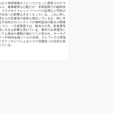
わかに地球規模のトピックとなった新型コロナウ
ルス。健康被害も心配だが、全国規模での臨時休
、マスクやトイレットペーパーの品薄など市民の
常生活への影響も大きくなっている。これに対し
業からの支援策の発表も相次いでいるが、特に今
は子供向けのコンテンツの無料提供の動きが顕著
ようだ。一方産業面では、観光や小売、飲食業等
特に大きな影響を受けている。通常の企業運営に
いても面会や通勤の場がリスク視され、サーモグ
フィやWeb会議ツールの活用、テレワークの実現
どテクノロジーによるリスク回避策への注目が高
っている。