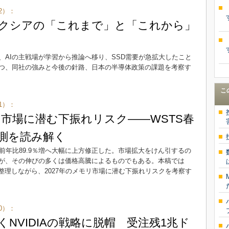
2）：
クシアの「これまで」と「これから」
AIの主戦場が学習から推論へ移り、SSD需要が急拡大したこと
つ、同社の強みと今後の針路、日本の半導体政策の課題を考察す
こ
1）：
リ市場に潜む下振れリスク――WSTS春
測を読み解く
を前年比89.9％増へ大幅に上方修正した。市場拡大をけん引するの
だが、その伸びの多くは価格高騰によるものでもある。本稿では
整理しながら、2027年のメモリ市場に潜む下振れリスクを考察す
0）：
くNVIDIAの戦略に脱帽 受注残1兆ド