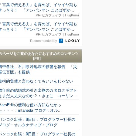
「言葉で伝える力」を育めば、イヤイヤ期も
すっきり！ 「アンパンマン ことばずか...
PR(セガフェイブ｜HugKum)
「言葉で伝える力」を育めば、イヤイヤ期も
すっきり！ 「アンパンマン ことばずか...
PR(セガフェイブ｜HugKum)
Recommended by
のページをご覧のあなたにおすすめのコンテンツ
[PR]
携帯各社、石川県沖地震の影響を報告 「災
害伝言版」も提供
技術的負債と言わなくてもいいんじゃない
数年前の結婚式の引き出物のカタログギフト
はまだ大丈夫なのか？：きょこ コーリン...
MarsEditの便利な使い方知らなかっ
た・・・：mtaneda ブログ：オル...
バンコク出張：8日目：プログラマー社長の
ブログ：オルタナティブ・ブログ
バンコク出張：9日目：プログラマー社長の