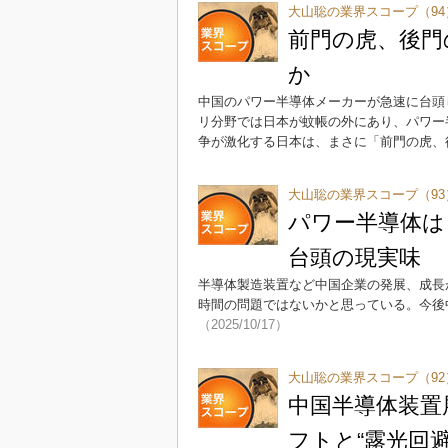
大山聡の業界スコープ（94
前門の虎、後門
か
中国のパワー半導体メーカーが急速に台頭
リ分野では日本が蚊帳の外にあり、パワー
争が激化する日本は、まさに「前門の虎、
大山聡の業界スコープ（93
パワー半導体は
台頭の現実味
半導体製造装置など中国企業の発展、成長
時間の問題ではないかと思っている。今後
（2025/10/17）
大山聡の業界スコープ（92
中国半導体装置
フトと“露光回避