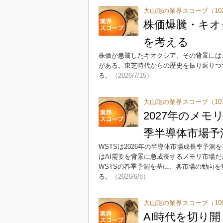
大山聡の業界スコープ（10
株価爆騰・キオ
を考える
株価が急騰したキオクシア。その背景には、
がある。東芝時代からの歴史を振り返りつ
る。
（2026/7/15）
大山聡の業界スコープ（10
2027年のメモ
季半導体市場予
WSTSは2026年の半導体市場成長率予測
はAI需要を背景に急成長するメモリ市場
WSTSの春季予測を基に、各市場の動向を
る。
（2026/6/8）
大山聡の業界スコープ（10
AI時代を切り開