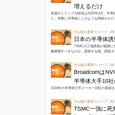
増えるだけ
米国のトランプ大統領は2025年2月、半
た。実際に半導体にこのような関税がかけ
大山聡の業界スコープ（85
日本の半導体誘
TSMCの工場誘致が順調
極展開すべきなのか。誘致する側、誘致さ
大山聡の業界スコープ（84
Broadcom
半導体大手10
2024年の半導体大手メーカー10社の実績
大山聡の業界スコープ（82
TSMC一強に