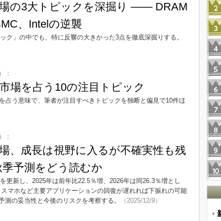
市場の3大トピックを深掘り ―― DRAM
C、Intelの逆襲
トピック」の中でも、特に反響の大きかった3点を徹底深掘りする。
）：
体市場を占う10の注目トピック
場を占う意味で、筆者が注目すべきトピックを独断と偏見で10件ほ
）：
体市場、成長は視野に入るが不確実性も残
S秋季予測をどう読むか
を更新し、2025年は前年比22.5％増、2026年は同26.3％増とし
C／スマホなど主要アプリケーションの回復が遅れれば下振れの可能
予測の妥当性と今後のリスクを考察する。
（2025/12/9）