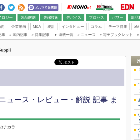
ノロジー
製品解剖
先端技術
デバイス
プロセス
パワー
部品
動向
企業動向
M&A
統計
インタビュー
コラム
テーマ特集
5G
記事
»
国内記事
»
特集記事
▼
連載一覧
»
ニュース
»
電子ブックレット
»
Suppli
最新 ニュース・レビュー・解説 記事 ま
査のチカラ