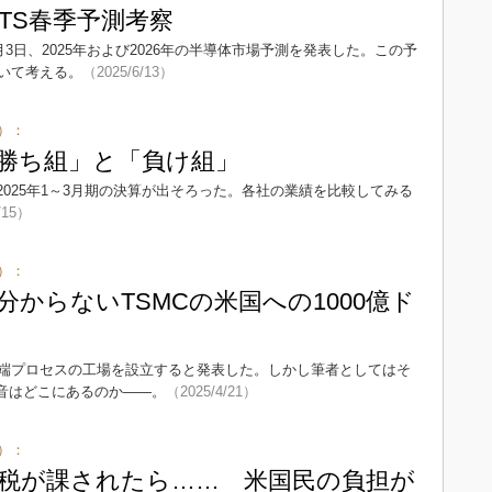
STS春季予測考察
月3日、2025年および2026年の半導体市場予測を発表した。この予
いて考える。
（2025/6/13）
）：
勝ち組」と「負け組」
025年1～3月期の決算が出そろった。各社の業績を比較してみる
/15）
）：
からないTSMCの米国への1000億ド
最先端プロセスの工場を設立すると発表した。しかし筆者としてはそ
本音はどこにあるのか――。
（2025/4/21）
）：
関税が課されたら…… 米国民の負担が