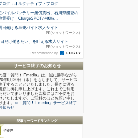
ブログ：オルタナティブ・ブログ
モバイルバッテリー無償貸出、石川県能登の
地震受け ChargeSPOTが48時...
明日働ける単発バイト求人サイト
PR(ショットワークス)
1日だけ働きたい、を叶える求人サイト
PR(ショットワークス)
Recommended by
サービス終了のお知らせ
の度「質問！ITmedia」は、誠に勝手ながら
020年9月30日（水）をもちまして、サービス
終了することといたしました。長きに渡る
愛顧に御礼申し上げます。これまでご利用
ただいてまいりました皆様にはご不便をお
けいたしますが、ご理解のほどお願い申し
げます。
≫「質問！ITmedia」サービス終了
お知らせ
記事キーワードランキング
半導体