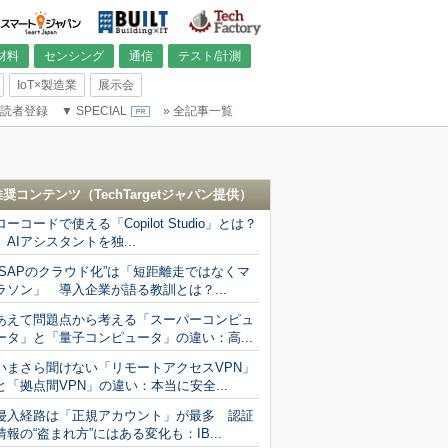
材料
センシング
通信
テスト/計測
IoT×製造業
展示会
読者登録
▼
SPECIAL
»
全記事一覧
推奨コンテンツ（
TechTargetジャパン
提供）
ローコードで使える「Copilot Studio」とは？
AIアシスタントを独...
“SAPのクラウド化”は「短距離走ではなくマ
ラソン」 導入企業が語る教訓とは？...
あえて問題点から考える「スーパーコンピュ
ータ」と「量子コンピュータ」の違い：高...
いまさら聞けない「リモートアクセスVPN」
と「拠点間VPN」の違い：本当に安全...
侵入経路は「正規アカウント」が最多 認証
情報の“盗まれ方”にはある変化も：IB...