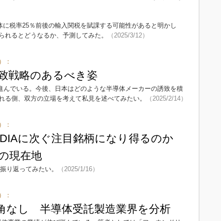
導体に税率25％前後の輸入関税を賦課する可能性があると明かし
られるとどうなるか、予測してみた。
（2025/3/12）
）：
致戦略のあるべき姿
に進んでいる。今後、日本はどのような半導体メーカーの誘致を積
れる側、双方の立場を考えて私見を述べてみたい。
（2025/2/14）
）：
はNVIDIAに次ぐ注目銘柄になり得るのか
社の現在地
を振り返ってみたい。
（2025/1/16）
）：
死角なし 半導体受託製造業界を分析