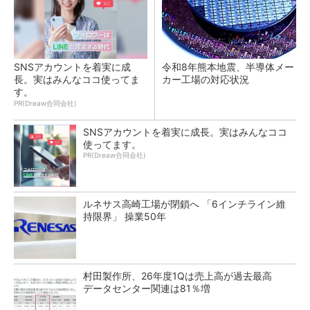
SNSアカウントを着実に成
令和8年熊本地震、半導体メー
長。実はみんなココ使ってま
カー工場の対応状況
す。
PR(Dreaw合同会社)
SNSアカウントを着実に成長。実はみんなココ
使ってます。
PR(Dreaw合同会社)
ルネサス高崎工場が閉鎖へ 「6インチライン維
持限界」 操業50年
村田製作所、26年度1Qは売上高が過去最高
データセンター関連は81％増