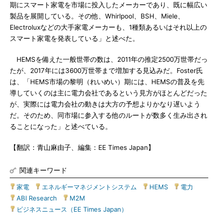
期にスマート家電を市場に投入したメーカーであり、既に幅広い
製品を展開している。その他、Whirlpool、BSH、Miele、
Electroluxなどの大手家電メーカーも、1種類あるいはそれ以上の
スマート家電を発表している」と述べた。
HEMSを備えた一般世帯の数は、2011年の推定2500万世帯だっ
たが、2017年には3600万世帯まで増加する見込みだ。Foster氏
は、「HEMS市場の黎明（れいめい）期には、HEMSの普及を先
導していくのは主に電力会社であるという見方がほとんどだった
が、実際には電力会社の動きは大方の予想よりかなり遅いよう
だ。そのため、同市場に参入する他のルートが数多く生み出され
ることになった」と述べている。
【翻訳：青山麻由子、編集：EE Times Japan】
関連キーワード
家電
|
エネルギーマネジメントシステム
|
HEMS
|
電力
|
ABI Research
|
M2M
|
ビジネスニュース（EE Times Japan）