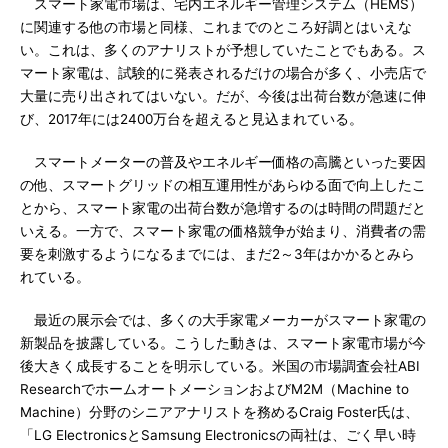
スマート家電市場は、宅内エネルギー管理システム（HEMS）
に関連する他の市場と同様、これまでのところ好調とはいえな
い。これは、多くのアナリストが予想していたことでもある。ス
マート家電は、試験的に発表されるだけの場合が多く、小売店で
大量に売り出されてはいない。だが、今後は出荷台数が急速に伸
び、2017年には2400万台を超えると見込まれている。
スマートメーターの普及やエネルギー価格の高騰といった要因
の他、スマートグリッドの相互運用性があらゆる面で向上したこ
とから、スマート家電の出荷台数が急増するのは時間の問題だと
いえる。一方で、スマート家電の価格競争が始まり、消費者の需
要を刺激するようになるまでには、まだ2～3年はかかるとみら
れている。
最近の展示会では、多くの大手家電メーカーがスマート家電の
新製品を披露している。こうした動きは、スマート家電市場が今
後大きく成長することを明示している。米国の市場調査会社ABI
ResearchでホームオートメーションおよびM2M（Machine to
Machine）分野のシニアアナリストを務めるCraig Foster氏は、
「LG ElectronicsとSamsung Electronicsの両社は、ごく早い時