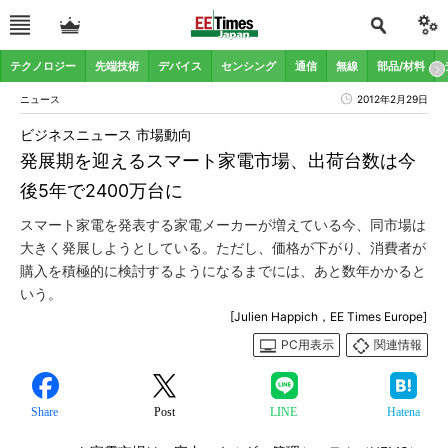
テクノロジー
先端技術
デバイス
センシング
通信
無線
部品/材料
ニュース
2012年2月29日
ビジネスニュース 市場動向
発展期を迎えるスマート家電市場、出荷台数は今
後5年で2400万台に
スマート家電を発表する家電メーカーが増えている今、同市場は
大きく発展しようとしている。ただし、価格が下がり、消費者が
購入を積極的に検討するようになるまでには、あと数年かかると
いう。
[Julien Happich，EE Times Europe]
PC用表示
関連情報
Share
Post
LINE
Hatena