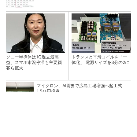
ソニー半導体は1Q過去最高
トランスと平滑コイルを「一
益、スマホ市況停滞も主要顧
体化」 電源サイズを3分の2に
客ら拡大
マイクロン、AI需要で広島工場増強へ起工式
1.5兆円投資
He・ナフサ・レジスト逼迫の続報――半導体工
場停止が回避できている理由