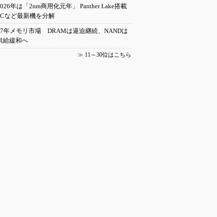
2026年は「2nm商用化元年」 Panther Lake搭載
PCなど最新機を分解
27年メモリ市場 DRAMは逼迫継続、NANDは
供給緩和へ
≫
11～30位はこちら