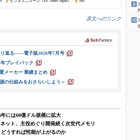
4S
|
ビジネスニュース（EE Times Japan）
|
Siri
原文へのリンク
り返る――電子版2026年7月号
025年プレイバック
装置メーカー 業績まとめ
源の仕組みをおさらいしよう～
6年には60億ドル規模に拡大
ーネット、主役めぐり開発続く次世代メモリ
、どうすれば性能が上がるのか