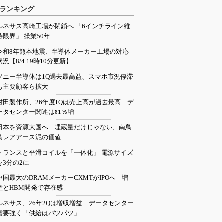
ランキング
ルネサス高崎工場が閉鎖へ 「6インチライン維
持限界」 操業50年
令和8年熊本地震、半導体メーカー工場の対応
状況【8/4 19時10分更新】
ソニー半導体は1Q過去最高益、スマホ市況停滞
も主要顧客ら拡大
村田製作所、26年度1Qは売上高が過去最高 デ
ータセンター関連は81％増
日本を資源大国へ 埋蔵量だけじゃない、南鳥
島レアアース泥の価値
トランスと平滑コイルを「一体化」 電源サイズ
を3分の2に
中国最大のDRAMメーカーCXMTがIPOへ 増
産とHBM開発で存在感
ルネサス、26年2Qは増収増益 データセンター
需要強く「供給はパツパツ」