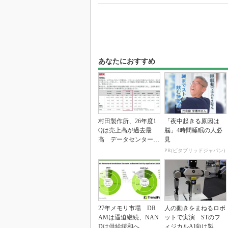
あなたにおすすめ
村田製作所、26年度1
「夜中起きる原因は
Qは売上高が過去最
脳」4時間睡眠の人必
高 データセンター関
見
連は81％増
PR(ビタブリッドジャパン)
27年メモリ市場 DR
人の動きをまねるロボ
AMは逼迫継続、NAN
ットで実演 STのフ
Dは供給緩和へ
ィジカルAI向け製品