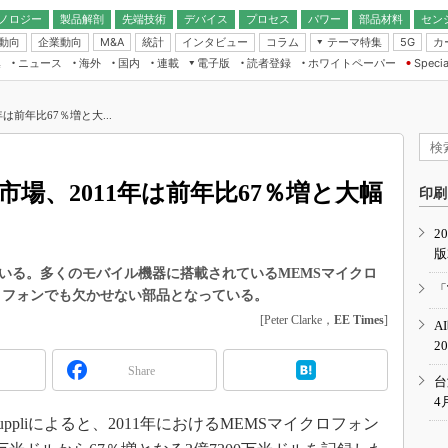
ノロジー
製品解剖
先端技術
デバイス
プロセス
パワー
部品材料
セン
動向
企業動向
統計
インタビュー
コラム
テーマ特集
カ
M&A
5G
ギー
ナログ
無線
集
ニュース
海外
国内
連載
電子版
読者登録
ホワイトペーパー
Specia
フィジカルAI
IoT・エッジコ
モリ
EXPO
Microchip情報
ストレージ通信
EE Times Japan×EDN Japan統合電
エッジAI
子版
I
SEMICON Japan
は前年比67％増と大...
デバイス通信
パワーエレクトロニクス
電子ブックレット
イコン
CEATEC
のナノフォーカス
半導体後工程
GA
EdgeTech＋
業界スコープ
市場、2011年は前年比67％増と大幅
読者調査（EE Times Research）
印刷
TECHNO-FRONT
のエレ・組み込みプレイバ
カーボンニュートラル
2
人とくるま展
版
IoT
直前エンジニアの社会人大
ている。多くのモバイル機器に搭載されているMEMSマイクロ
電源設計（EDN Japan）
「
マートフォンでも欠かせない部品となっている。
数字」で回してみよう
エレクトロニクス入門（EDN
[Peter Clarke，
EE Times
]
A
Japan）
ード ～Behind the
2
rd
Share
年で起こったこと、次の10年
台
こと
4
ppliによると、2011年におけるMEMSマイクロフォン
で探るアジアの新トレンド