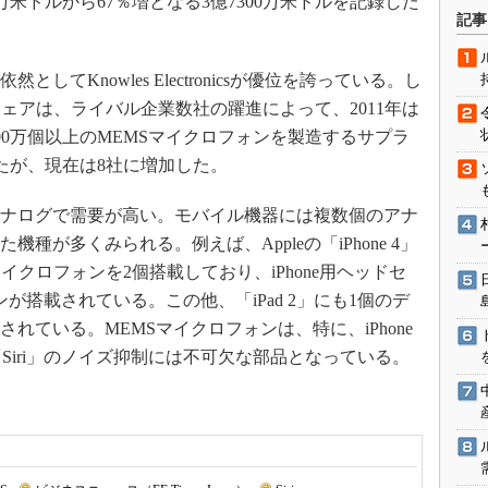
0万米ドルから67％増となる3億7300万米ドルを記録した
術を知る
記事
エンジニア”が仕掛けた社内
念の180日
てKnowles Electronicsが優位を誇っている。し
ションは日本を救うのか
のシェアは、ライバル企業数社の躍進によって、2011年は
IoT通信
000万個以上のMEMSマイクロフォンを製造するサプラ
ナリスト「未来展望」
ったが、現在は8社に増加した。
愛されないエンジニア」の
行動論
アナログで需要が高い。モバイル機器には複数個のアナ
種が多くみられる。例えば、Appleの「iPhone 4」
MSマイクロフォンを2個搭載しており、iPhone用ヘッドセ
が搭載されている。この他、「iPad 2」にも1個のデ
れている。MEMSマイクロフォンは、特に、iPhone
Siri」のノイズ抑制には不可欠な部品となっている。