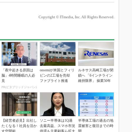
Copyright © ITmedia, Inc. All Rights Reserved.
「夜中起きる原因は
onsemiが米国とフィリ
ルネサス高崎工場が閉
脳」4時間睡眠の人必
ピンの2工場を売却
鎖へ 「6インチライン
見
ファブライト推進
維持限界」 操業50年
PR(ビタブリッドジャパン)
【経営者必見】出社し
ソニー半導体は1Q過
半導体工場の過去の地
たくなる！社員を活か
去最高益、スマホ市況
震被害と復旧までの時
す空間術
停滞も主要顧客ら拡大
間