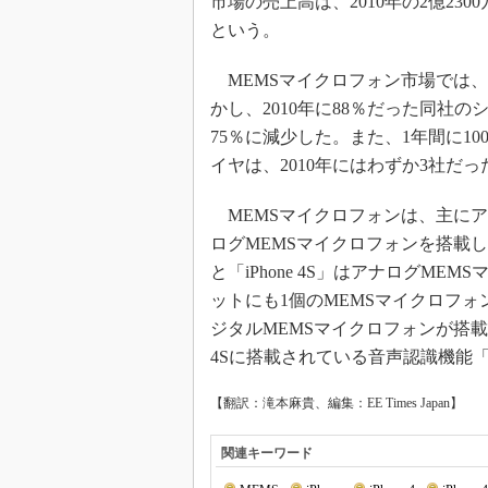
市場の売上高は、2010年の2億230
光伝送技
という。
“異端児
改革、執
MEMSマイクロフォン市場では、依然とし
イノベー
かし、2010年に88％だった同社
JASA発
75％に減少した。また、1年間に1
IHSア
イヤは、2010年にはわずか3社だ
「英語に
ための新
MEMSマイクロフォンは、主に
ログMEMSマイクロフォンを搭載した機
と「iPhone 4S」はアナログME
ットにも1個のMEMSマイクロフォン
ジタルMEMSマイクロフォンが搭載さ
4Sに搭載されている音声認識機能「
【翻訳：滝本麻貴、編集：EE Times Japan】
関連キーワード