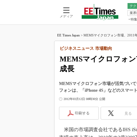
テク
業界
電池／エネル
ア
メディア
特
メ
福田昭の
LS
EE Times Japan
>
MEMSマイクロフォン市場、2011年
福田昭の
マ
湯之上隆
ビジネスニュース 市場動向
FP
大山聡の
MEMSマイクロフォン
大原雄介
成長
ック
リタイア
学漂流記
MEMSマイクロフォン市場が活気づい
フォンは、「iPhone 4S」などのス
世界を「
2012年03月12日 08時30分 公開
踊るバズワ
Buzzwo
印刷する
見る
この10
で起こる
米国の市場調査会社であるIHS iSu
製品分解