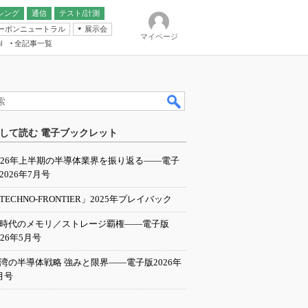
シング
通信
テスト/計測
ーボンニュートラル
展示会
マイページ
全記事一覧
l
ンピューティング
して読む 電子ブックレット
IER
026年上半期の半導体業界を振り返る――電子
2026年7月号
TECHNO-FRONTIER」2025年プレイバック
I時代のメモリ／ストレージ覇権――電子版
026年5月号
湾の半導体戦略 強みと限界――電子版2026年
月号