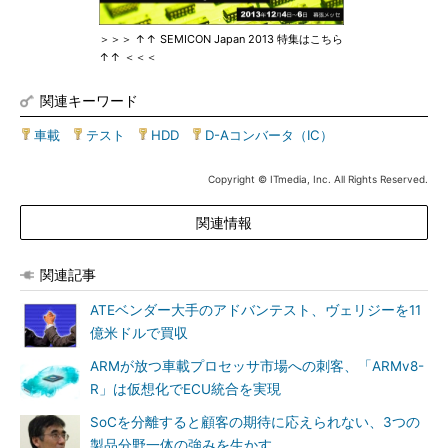
＞＞＞ ↑↑ SEMICON Japan 2013 特集はこちら
↑↑ ＜＜＜
関連キーワード
車載
|
テスト
|
HDD
|
D-Aコンバータ（IC）
Copyright © ITmedia, Inc. All Rights Reserved.
関連情報
関連記事
ATEベンダー大手のアドバンテスト、ヴェリジーを11
億米ドルで買収
ARMが放つ車載プロセッサ市場への刺客、「ARMv8-
R」は仮想化でECU統合を実現
SoCを分離すると顧客の期待に応えられない、3つの
製品分野一体の強みを生かす