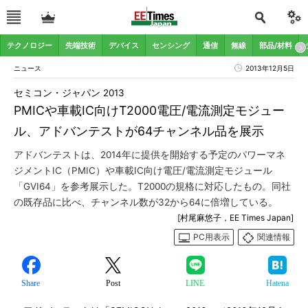
テクノロジー
先端技術
デバイス
センシング
通信
無線
部品/材料
ニュース
2013年12月5日
セミコン・ジャパン 2013
PMICや車載IC向けT2000電圧/電流測定モジュー
ル、アドバンテストが64チャンネル品を展示
アドバンテストは、2014年に提供を開始する予定のパワーマネ
ジメントIC（PMIC）や車載IC向け電圧/電流測定モジュール
「GVI64」を参考展示した。T2000の規格に対応したもの。同社
の既存品に比べ、チャンネル数が32から64に倍増している。
[村尾麻悠子，EE Times Japan]
PC用表示
関連情報
Share
Post
LINE
Hatena