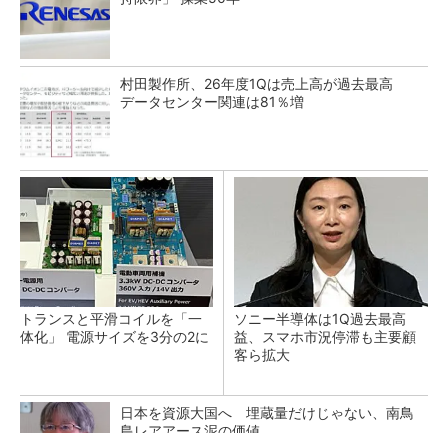
村田製作所、26年度1Qは売上高が過去最高
データセンター関連は81％増
トランスと平滑コイルを「一
ソニー半導体は1Q過去最高
体化」 電源サイズを3分の2に
益、スマホ市況停滞も主要顧
客ら拡大
日本を資源大国へ 埋蔵量だけじゃない、南鳥
島レアアース泥の価値