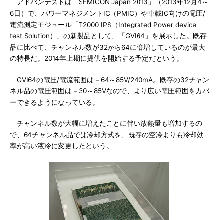
アドバンテストは「SEMICON Japan 2013」（2013年12月4～
6日）で、パワーマネジメントIC（PMIC）や車載IC向けの電圧/
電流測定モジュール「T2000 IPS（Integrated Power device
test Solution）」の新製品として、「GVI64」を展示した。既存
品に比べて、チャンネル数が32から64に倍増しているのが最大
の特長だ。2014年上期に提供を開始する予定だという。
GVI64の電圧/電流範囲は－64～85V/240mA。既存の32チャン
ネル品の電圧範囲は－30～85Vなので、より広い電圧範囲をカバ
ーできるようになっている。
チャンネル数が大幅に増えたことに伴い放熱量も増加するの
で、64チャンネル品では冷却方式を、既存の空冷よりも冷却効
率が高い液冷に変更したという。