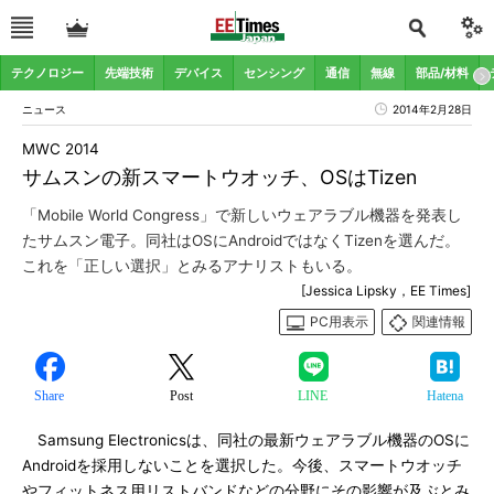
テクノロジー
先端技術
デバイス
センシング
通信
無線
部品/材料
ニュース
2014年2月28日
MWC 2014
サムスンの新スマートウオッチ、OSはTizen
「Mobile World Congress」で新しいウェアラブル機器を発表し
たサムスン電子。同社はOSにAndroidではなくTizenを選んだ。
これを「正しい選択」とみるアナリストもいる。
[Jessica Lipsky，EE Times]
PC用表示
関連情報
Share
Post
LINE
Hatena
Samsung Electronicsは、同社の最新ウェアラブル機器のOSに
Androidを採用しないことを選択した。今後、スマートウオッチ
やフィットネス用リストバンドなどの分野にその影響が及ぶとみ