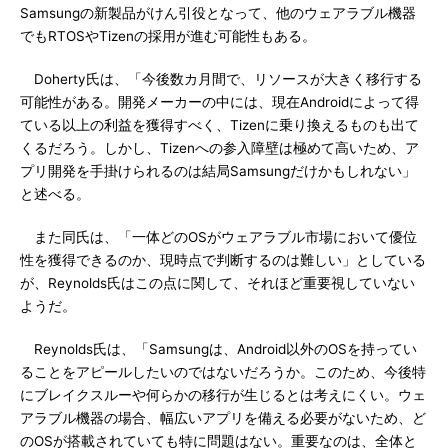
Samsungの新製品がけん引役となって、他のウェアラブル機器
でもRTOSやTizenの採用が進む可能性もある。
Doherty氏は、「今後数カ月間で、リソースが大きく移行する
可能性がある。開発メーカーの中には、現在Androidによって得
ている以上の利益を獲得すべく、Tizenに乗り換えるものも出て
くるだろう。しかし、Tizenへの参入障壁は極めて高いため、ア
プリ開発を手掛けられるのは結局Samsungだけかもしれない」
と述べる。
また同氏は、「一体どのOSがウェアラブル市場において優位
性を獲得できるのか、現時点で判断するのは難しい」としている
が、Reynolds氏はこの点に関して、それほど重要視していない
ようだ。
Reynolds氏は、「Samsungは、Android以外のOSを持ってい
ることをアピールしたいのではないだろうか。このため、今後特
にブレイクスルーや何らかの移行が生じるとは考えにくい。ウェ
アラブル機器の場合、幅広いアプリを備える必要がないため、ど
のOSが搭載されていても特に問題はない。重要なのは、全体と