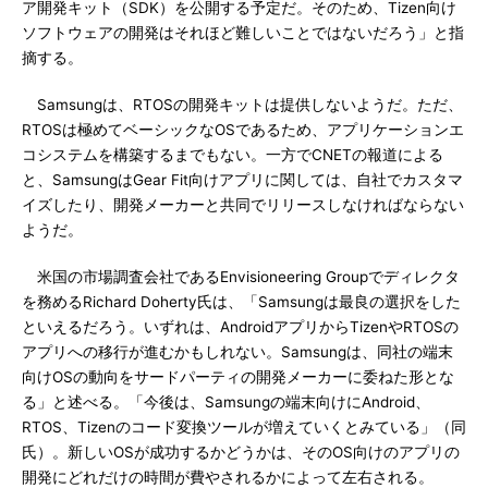
ア開発キット（SDK）を公開する予定だ。そのため、Tizen向け
ソフトウェアの開発はそれほど難しいことではないだろう」と指
摘する。
Samsungは、RTOSの開発キットは提供しないようだ。ただ、
RTOSは極めてベーシックなOSであるため、アプリケーションエ
コシステムを構築するまでもない。一方でCNETの報道による
と、SamsungはGear Fit向けアプリに関しては、自社でカスタマ
イズしたり、開発メーカーと共同でリリースしなければならない
ようだ。
米国の市場調査会社であるEnvisioneering Groupでディレクタ
を務めるRichard Doherty氏は、「Samsungは最良の選択をした
といえるだろう。いずれは、AndroidアプリからTizenやRTOSの
アプリへの移行が進むかもしれない。Samsungは、同社の端末
向けOSの動向をサードパーティの開発メーカーに委ねた形とな
る」と述べる。「今後は、Samsungの端末向けにAndroid、
RTOS、Tizenのコード変換ツールが増えていくとみている」（同
氏）。新しいOSが成功するかどうかは、そのOS向けのアプリの
開発にどれだけの時間が費やされるかによって左右される。