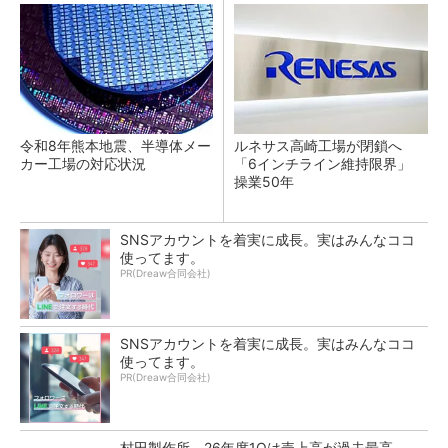
令和8年熊本地震、半導体メー
ルネサス高崎工場が閉鎖へ
カー工場の対応状況
「6インチライン維持限界」
操業50年
SNSアカウントを着実に成長。実はみんなココ
使ってます。
PR(Dreaw合同会社)
SNSアカウントを着実に成長。実はみんなココ
使ってます。
PR(Dreaw合同会社)
村田製作所、26年度1Qは売上高が過去最高