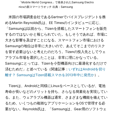
「Mobile World Congress」で発表されたSamsung Electro
nicsの新スマートウオッチ 出典：Samsung
米国の市場調査会社であるGartnerでバイスプレジデントを務
めるMartin Reynolds氏は、EE Timesのインタビューに応じ、
「Samsungは以前から、Tizenを搭載したスマートフォンを販売
するのではないかと報じられていた。もしそうであれば、市場に
大きな影響を及ぼすことになる。スマートフォン市場における
Samsungの地位は非常に大きいので、あえてそこまでのリスク
を冒す必要はないと考えたのだろう。Tizenの投入先としてウェ
アラブル市場を選択したことは、非常に理にかなっている。
Samsungにとっては、Tizenを小型機器向けに最適化するだけで
済むためだ」と述べている（関連記事：
いずれはAndroidを切り
離す？ SamsungはTizen搭載スマホを2013年中に発売か
）。
Tizenは、Androidと同様にLinuxをベースとしているが、電池
寿命が長いなどのメリットを持ち、さらなる簡素化を実現してい
る。また、ウェアラブル機器は通常、さまざまな機能を備えてい
るため、いくつもの複雑なアプリケーションをOSで管理する必
要がない。Reynolds氏は、「Samsungは、Gear用のソフトウェ