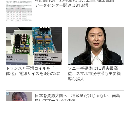
データセンター関連は81％増
トランスと平滑コイルを「一
ソニー半導体は1Q過去最高
体化」 電源サイズを3分の2に
益、スマホ市況停滞も主要顧
客ら拡大
日本を資源大国へ 埋蔵量だけじゃない、南鳥
島レアアース泥の価値
三菱電機、第5世代SiC MOSFETの核 オン抵