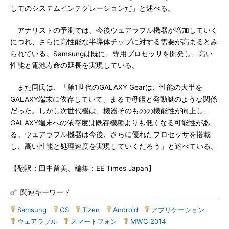
してのシステムインテグレーションだ」と述べる。
アナリストの予測では、今後ウェアラブル機器が増加していく
につれ、さらに高性能な半導体チップに対する需要が高まるとみ
られている。Samsungは既に、専用プロセッサを開発し、高い
性能と電池寿命の延長を実現している。
また同氏は、「第1世代のGALAXY Gearは、性能の大半を
GALAXY端末に依存していて、まるで母艦と発動艇のような関係
だった。しかし次世代機は、機器そのものの機能性が向上し、
GALAXY端末への依存度は既存機種よりも低くなる可能性があ
る。ウェアラブル機器は今後、さらに優れたプロセッサを搭載
し、高い性能と処理速度を実現していくだろう」と述べている。
【翻訳：田中留美、編集：EE Times Japan】
関連キーワード
Samsung
|
OS
|
Tizen
|
Android
|
アプリケーション
|
ウェアラブル
|
スマートフォン
|
MWC 2014
|