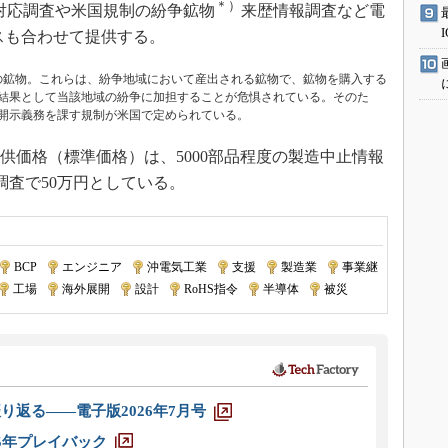
＊）
HS対応調査や米国規制の紛争鉱物
来歴情報調査など電
スも合わせて提供する。
の鉱物。これらは、紛争地域において産出される鉱物で、鉱物を購入する
結果として当該地域の紛争に加担することが危惧されている。そのた
開示義務を課す規制が米国で定められている。
供価格（標準価格）は、5000部品程度の製造中止情報
品調査で50万円としている。
BCP
|
エンジニア
|
沖電気工業
|
支援
|
製造業
|
事業継
工場
|
海外展開
|
設計
|
RoHS指令
|
半導体
|
被災
り返る――電子版2026年7月号
025年プレイバック