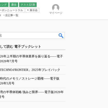
シング
通信
テスト/計測
ーボンニュートラル
展示会
マイページ
全記事一覧
l
ンピューティング
して読む 電子ブックレット
IER
026年上半期の半導体業界を振り返る――電子
2026年7月号
TECHNO-FRONTIER」2025年プレイバック
I時代のメモリ／ストレージ覇権――電子版
026年5月号
湾の半導体戦略 強みと限界――電子版2026年
月号