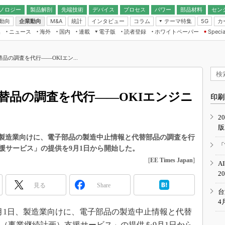
ノロジー
製品解剖
先端技術
デバイス
プロセス
パワー
部品材料
セン
動向
企業動向
統計
インタビュー
コラム
テーマ特集
カ
M&A
5G
ギー
ナログ
無線
集
ニュース
海外
国内
連載
電子版
読者登録
ホワイトペーパー
Specia
フィジカルAI
IoT・エッジコ
モリ
EXPO
Microchip情報
ストレージ通信
EE Times Japan×EDN Japan統合電
エッジAI
子版
I
SEMICON Japan
品の調査を代行――OKIエン...
デバイス通信
パワーエレクトロニクス
電子ブックレット
イコン
CEATEC
のナノフォーカス
半導体後工程
GA
EdgeTech＋
業界スコープ
替品の調査を代行――OKIエンジニ
読者調査（EE Times Research）
印刷
TECHNO-FRONT
のエレ・組み込みプレイバ
カーボンニュートラル
2
人とくるま展
版
IoT
直前エンジニアの社会人大
1日、製造業向けに、電子部品の製造中止情報と代替部品の調査を行
電源設計（EDN Japan）
「
援サービス」の提供を9月1日から開始した。
数字」で回してみよう
エレクトロニクス入門（EDN
[
EE Times Japan
]
A
Japan）
ード ～Behind the
2
rd
見る
Share
年で起こったこと、次の10年
台
こと
4
9月1日、製造業向けに、電子部品の製造中止情報と代替
で探るアジアの新トレンド
P（事業継続計画）支援サービス」の提供を9月1日から