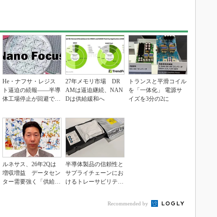
He・ナフサ・レジス
27年メモリ市場 DR
トランスと平滑コイル
ト逼迫の続報――半導
AMは逼迫継続、NAN
を「一体化」 電源サ
体工場停止が回避でき
Dは供給緩和へ
イズを3分の2に
ている理由
ルネサス、26年2Qは
半導体製品の信頼性と
増収増益 データセン
サプライチェーンにお
ター需要強く「供給は
けるトレーサビリティ
パツパツ」
の重要性（後編）
Recommended by