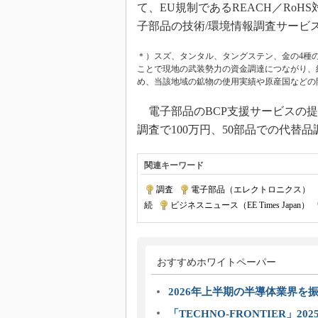
て、EU規制であるREACH／Ro
子部品の技術/環境情報調査サービ
＊）スズ、タンタル、タングステン、金の4種
ことで現地の武装勢力の資金調達につながり、
め、当該地域の鉱物の使用実績や原産国などの
電子部品のBCP支援サービスの提
調査で100万円、50部品での代替
関連キーワード
調査
|
電子部品（エレクトロニクス）
|
続
|
ビジネスニュース（EE Times Japan）
|
おすすめホワイトペーパー
2026年上半期の半導体業界を振
「TECHNO-FRONTIER」2