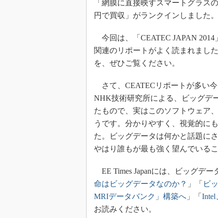
「網膜に直接映すスマートグラスの
光伝送技
円で買収」がランクインしました
“異端児
改革、執
今回は、「CEATEC JAPAN 2
イノベー
関連のリポートがよく読まれまし
JASA発
を、ぜひご覧ください。
IHSア
さて、CEATECリポートが多い
「英語に
ための新
NHK技術研究所による、ビッグデータ解析
たもので、実はこのソフトウェア、
うです。分かりやすく、視覚的にも
た。ビッグデータは何かと話題に
やはり誰もが最も強く望んでいる
EE Times Japanには、ビッ
命はビッグデータなのか？
」「
ビ
MRIデータバンク」構築へ
」「
In
お読みください。