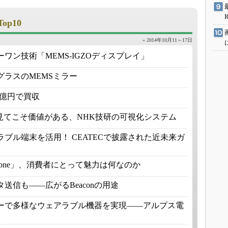
Top10
» 2014年10月11～17日
ワン技術「MEMS-IGZOディスプレイ」
ラスのMEMSミラー
00億円で買収
見てこそ価値がある、NHK技研の可視化システム
ブル端末を活用！ CEATECで披露された近未来ガ
e Phone」、消費者にとって魅力は何なのか
送信も――広がるBeaconの用途
ーで多様なウェアラブル機器を実現――アルプス電