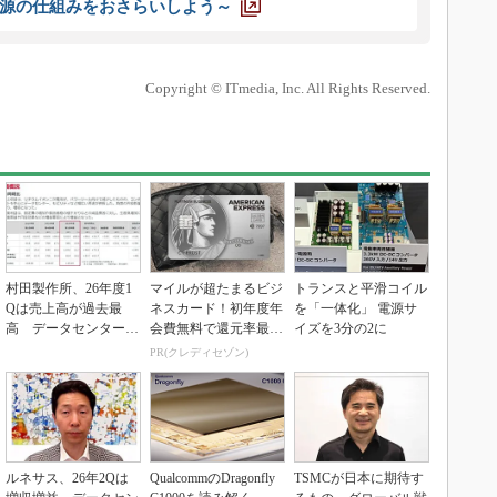
源の仕組みをおさらいしよう～
Copyright © ITmedia, Inc. All Rights Reserved.
村田製作所、26年度1
マイルが超たまるビジ
トランスと平滑コイル
Qは売上高が過去最
ネスカード！初年度年
を「一体化」 電源サ
高 データセンター関
会費無料で還元率最大
イズを3分の2に
連は81％増
1.125%
PR(クレディセゾン)
ルネサス、26年2Qは
QualcommのDragonfly
TSMCが日本に期待す