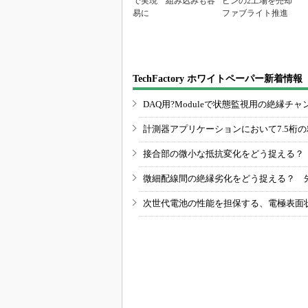
で実現 組み込みも容
ピンの2工場を売却
易に
ファブライト推進
TechFactory ホワイトペーパー新着情報
DAQ用?Moduleで状態監視用の絶縁
計測器アプリケーションにおいて7.5桁
接合部の微小な抵抗変化をどう捉える？
微細配線間の絶縁劣化をどう捉える？ 
次世代電池の性能を担保する、電極表面