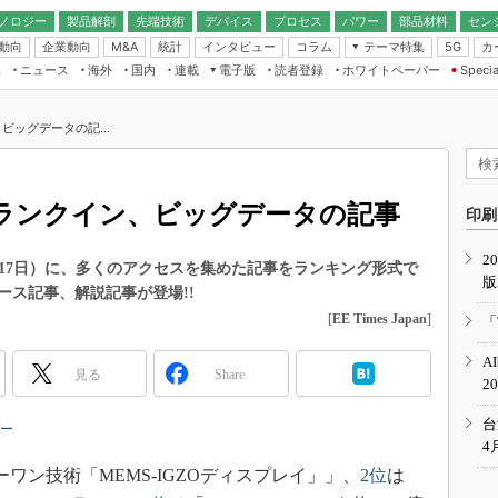
ノロジー
製品解剖
先端技術
デバイス
プロセス
パワー
部品材料
セン
動向
企業動向
統計
インタビュー
コラム
テーマ特集
カ
M&A
5G
ギー
ナログ
無線
集
ニュース
海外
国内
連載
電子版
読者登録
ホワイトペーパー
Specia
フィジカルAI
IoT・エッジコ
モリ
EXPO
Microchip情報
ストレージ通信
EE Times Japan×EDN Japan統合電
エッジAI
子版
I
SEMICON Japan
ビッグデータの記...
デバイス通信
パワーエレクトロニクス
電子ブックレット
イコン
CEATEC
のナノフォーカス
半導体後工程
GA
EdgeTech＋
業界スコープ
然ランクイン、ビッグデータの記事
読者調査（EE Times Research）
印刷
TECHNO-FRONT
のエレ・組み込みプレイバ
カーボンニュートラル
2
人とくるま展
10月11～17日）に、多くのアクセスを集めた記事をランキング形式で
版
IoT
直前エンジニアの社会人大
ース記事、解説記事が登場!!
電源設計（EDN Japan）
[
EE Times Japan
]
「
数字」で回してみよう
エレクトロニクス入門（EDN
A
Japan）
ード ～Behind the
見る
Share
2
rd
年で起こったこと、次の10年
台
バー
こと
4
で探るアジアの新トレンド
ワン技術「MEMS-IGZOディスプレイ」」、
2位
は