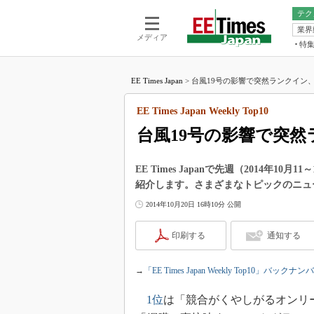
テク
業界
電池／エネル
ア
メディア
特
メ
福田昭の
LS
EE Times Japan
>
台風19号の影響で突然ランクイン、
福田昭の
マ
湯之上隆
EE Times Japan Weekly Top10
FP
大山聡の
台風19号の影響で突
大原雄介
ック
EE Times Japanで先週（2014年
リタイア
紹介します。さまざまなトピックのニュ
学漂流記
2014年10月20日 16時10分 公開
世界を「
踊るバズワ
印刷する
通知する
Buzzwo
この10
→
「EE Times Japan Weekly Top10」バックナン
で起こる
製品分解
1位
は「競合がくやしがるオンリー