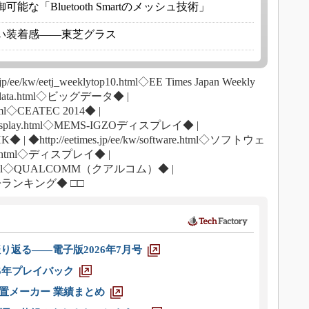
な「Bluetooth Smartのメッシュ技術」
い装着感――東芝グラス
e/kw/eetj_weeklytop10.html◇EE Times Japan Weekly
w/bigdata.html◇ビッグデータ◆ |
4.html◇CEATEC 2014◆ |
igzo_display.html◇MEMS-IGZOディスプレイ◆ |
◇NHK◆ | ◆http://eetimes.jp/ee/kw/software.html◇ソフトウェ
isplay.html◇ディスプレイ◆ |
lcomm.html◇QUALCOMM（クアルコム）◆ |
g.html◇ランキング◆ □□
り返る――電子版2026年7月号
025年プレイバック
装置メーカー 業績まとめ