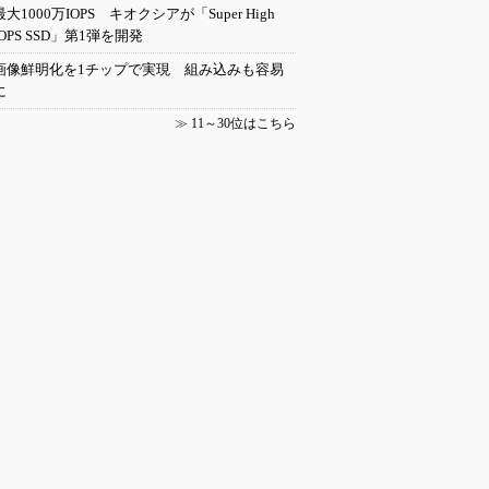
最大1000万IOPS キオクシアが「Super High
IOPS SSD」第1弾を開発
画像鮮明化を1チップで実現 組み込みも容易
に
≫
11～30位はこちら