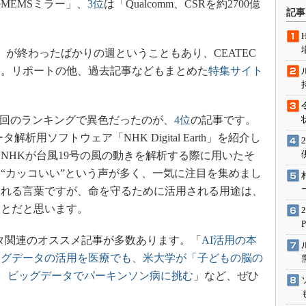
MEMSミラー」、
3位
は「Qualcomm、CSRを約2700億
術を知る
記事
。
エンジニア”が仕掛けた社内
念の180日
014」が終わったばかりの週ということもあり、CEATEC
ションは日本を救うのか
た。リポートの他、過去記事などもまとめた
特集サイト
IoT通信
ナリスト「未来展望」
今回のランキングで異色だったのが、
4位
の記事です。
愛されないエンジニア」の
行動論
用ソフトウェア「NHK Digital Earth」を紹介し
NHKが台風19号の風の動きを解析する際に用いたそ
“カッコいい”という声が多く、一気に注目を集めまし
される言葉ですが、命を守るために活用される用途は、
ことだと思います。
グデータ関連のオススメ記事が多数あります。「
AI活用の本
ッグデータの活用を医療でも、米大学が「子どもの脳の
tel、ビッグデータでパーキンソン病に挑む
」など、ぜひ