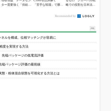
増収増益 データセン
C1000を読み解く
るもの グローバル戦
ター需要強く「供給は
「苦手な戦場」で勝
略での役割を日本法人
パツパツ」
負...
社長に聞く
Recommended by
PR
チャンネルを構成、位相マッチングが容易に
の精度を実現する方法
 先端パッケージの低電流評価
先端パッケージ評価の最前線
状態・粉体混合状態を可視化する方法とは