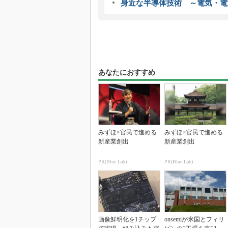
身近な半導体技術 ～電気・電
あなたにおすすめ
みずほ×官民で進める
みずほ×官民で進める
新産業創出
新産業創出
PR(Blue Lab)
PR(Blue Lab)
画像鮮明化を1チップ
onsemiが米国とフィリ