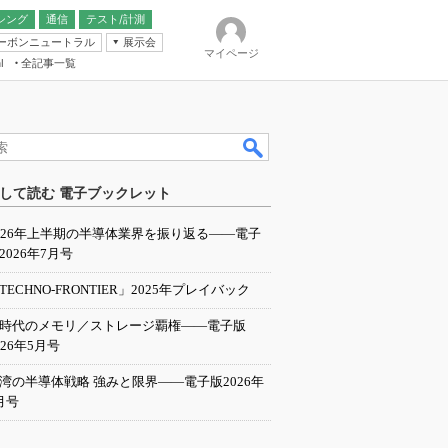
シング
通信
テスト/計測
ーボンニュートラル
展示会
マイページ
全記事一覧
l
ンピューティング
して読む 電子ブックレット
IER
026年上半期の半導体業界を振り返る――電子
2026年7月号
TECHNO-FRONTIER」2025年プレイバック
I時代のメモリ／ストレージ覇権――電子版
026年5月号
湾の半導体戦略 強みと限界――電子版2026年
月号