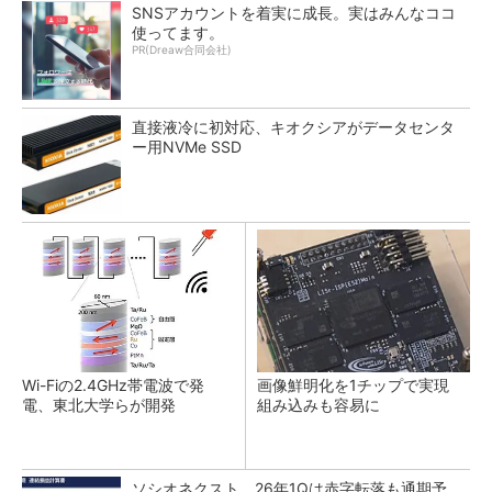
SNSアカウントを着実に成長。実はみんなココ
使ってます。
PR(Dreaw合同会社)
直接液冷に初対応、キオクシアがデータセンタ
ー用NVMe SSD
Wi-Fiの2.4GHz帯電波で発
画像鮮明化を1チップで実現
電、東北大学らが開発
組み込みも容易に
ソシオネクスト、26年1Qは赤字転落も通期予