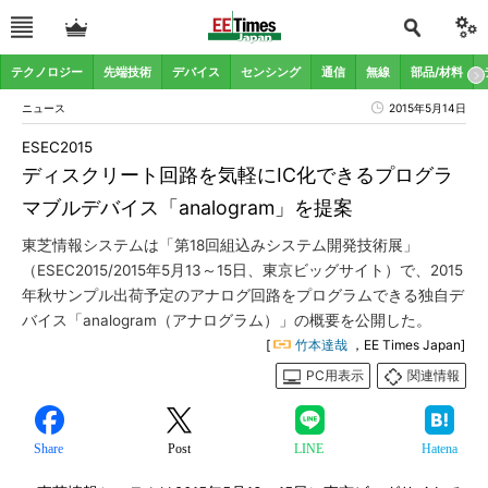
テクノロジー
先端技術
デバイス
センシング
通信
無線
部品/材料
ニュース
2015年5月14日
ESEC2015
ディスクリート回路を気軽にIC化できるプログラ
マブルデバイス「analogram」を提案
東芝情報システムは「第18回組込みシステム開発技術展」
（ESEC2015/2015年5月13～15日、東京ビッグサイト）で、2015
年秋サンプル出荷予定のアナログ回路をプログラムできる独自デ
バイス「analogram（アナログラム）」の概要を公開した。
[
竹本達哉
，EE Times Japan]
PC用表示
関連情報
Share
Post
LINE
Hatena