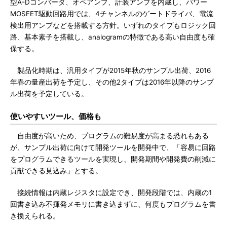
型A-Dコンバータ、オペアンプ、計装アンプを内蔵し、パワー
MOSFET駆動回路用では、4チャンネルのゲートドライバ、電流
検出用アンプなどを搭載する方針。いずれのタイプもロジック回
路、基本素子を搭載し、analogramの特徴である高い自由度も確
保する。
製品化時期は、汎用タイプが2015年秋のサンプル出荷、2016
年春の量産出荷を予定し、その他2タイプは2016年以降のサンプ
ル出荷を予定している。
使いやすいツール、価格も
自由度が高いため、プログラムの難易度が高まる恐れもある
が、サンプル出荷に向けて開発ツールを開発中で、「容易に回路
をプログラムできるツールを実現し、開発期間や開発費の削減に
貢献できる見込み」とする。
接続情報は内蔵レジスタに設定でき、開発段階では、内蔵の1
回書き込み不揮発メモリに書き込まずに、何度もプログラムを書
き換えられる。