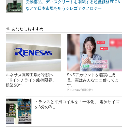
受動部品、ディスクリートを削減する超低価格FPGA
などで日本市場を狙うシレゴテクノロジー
あなたにおすすめ
ルネサス高崎工場が閉鎖へ
SNSアカウントを着実に成
「6インチライン維持限界」
長。実はみんなココ使ってま
操業50年
す。
PR(Dreaw合同会社)
トランスと平滑コイルを「一体化」 電源サイズ
を3分の2に