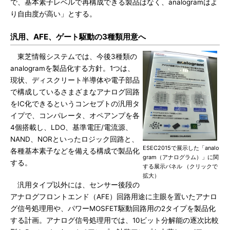
で、基本素子レベルで再構成できる製品はなく、analogramはよ
り自由度が高い」とする。
汎用、AFE、ゲート駆動の3種類用意へ
東芝情報システムでは、今後3種類の
analogramを製品化する方針。1つは、
現状、ディスクリート半導体や電子部品
で構成しているさまざまなアナログ回路
をIC化できるというコンセプトの汎用タ
イプで、コンパレータ、オペアンプを各
4個搭載し、LDO、基準電圧/電流源、
NAND、NORといったロジック回路と、
ESEC2015で展示した「analo
各種基本素子などを備える構成で製品化
gram（アナログラム）」に関
する。
する展示パネル （クリックで
拡大）
汎用タイプ以外には、センサー後段の
アナログフロントエンド（AFE）回路用途に主眼を置いたアナロ
グ信号処理用や、パワーMOSFET駆動回路用の2タイプを製品化
する計画。アナログ信号処理用では、10ビット分解能の逐次比較