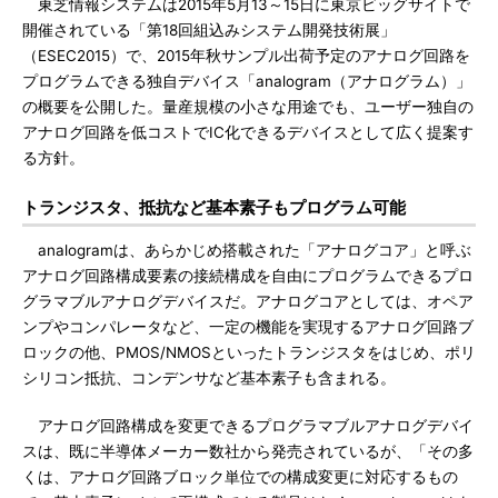
東芝情報システムは2015年5月13～15日に東京ビッグサイトで
開催されている「第18回組込みシステム開発技術展」
（ESEC2015）で、2015年秋サンプル出荷予定のアナログ回路を
プログラムできる独自デバイス「analogram（アナログラム）」
の概要を公開した。量産規模の小さな用途でも、ユーザー独自の
アナログ回路を低コストでIC化できるデバイスとして広く提案す
る方針。
トランジスタ、抵抗など基本素子もプログラム可能
analogramは、あらかじめ搭載された「アナログコア」と呼ぶ
アナログ回路構成要素の接続構成を自由にプログラムできるプロ
グラマブルアナログデバイスだ。アナログコアとしては、オペア
ンプやコンパレータなど、一定の機能を実現するアナログ回路ブ
ロックの他、PMOS/NMOSといったトランジスタをはじめ、ポリ
シリコン抵抗、コンデンサなど基本素子も含まれる。
アナログ回路構成を変更できるプログラマブルアナログデバイ
スは、既に半導体メーカー数社から発売されているが、「その多
くは、アナログ回路ブロック単位での構成変更に対応するもの