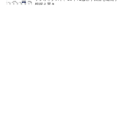
想据え置き
27年メモリ市場 DRAMは逼迫継続、NANDは
供給緩和へ
人の動きをまねるロボットで実演 STのフィジ
カルAI向け製品群
最大1000万IOPS キオクシア
三菱電機、第5世代SiC MOSF