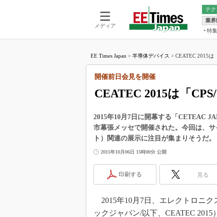
テク
業界
電池／エネル
ア
メディア
特
メ
福田昭の
LS
EE Times Japan
>
半導体デバイス
>
CEATEC 201
福田昭の
マ
湯之上隆
開催前日会見を開催
FP
大山聡の
CEATEC 2015は「C
大原雄介
ック
2015年10月7日に開幕する「CETEAC 
リタイア
市幕張メッセで開催された。今回は、サイ
学漂流記
ト）関連の展示に注目が集まりそうだ。
世界を「
2015年10月06日 15時00分 公開
踊るバズワ
Buzzwo
印刷する
見る
この10
で起こる
2015年10月7日、エレクトロニクス/
製品分解
ックジャパン/以下、CEATEC 20