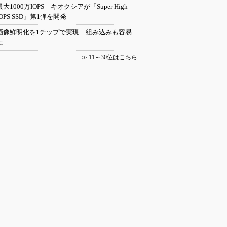
最大1000万IOPS キオクシアが「Super High
IOPS SSD」第1弾を開発
画像鮮明化を1チップで実現 組み込みも容易
に
≫
11～30位はこちら