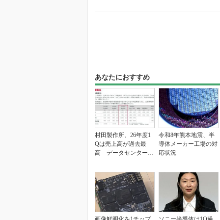
あなたにおすすめ
村田製作所、26年度1
令和8年熊本地震、半
Qは売上高が過去最
導体メーカー工場の対
高 データセンター関
応状況
連は81％増
画像鮮明化を1チップ
ソニー半導体は1Q過