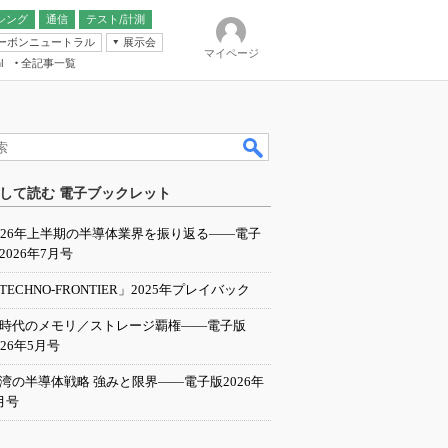
シング
通信
テスト/計測
ーボンニュートラル
展示会
マイページ
全記事一覧
l
ンピューティング
して読む 電子ブックレット
IER
026年上半期の半導体業界を振り返る――電子
2026年7月号
TECHNO-FRONTIER」2025年プレイバック
I時代のメモリ／ストレージ覇権――電子版
026年5月号
湾の半導体戦略 強みと限界――電子版2026年
月号