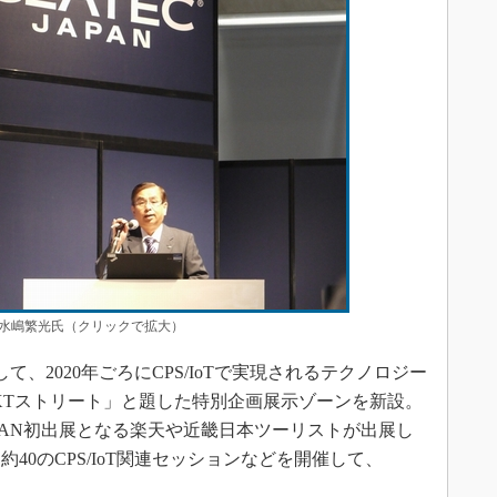
 会長 水嶋繁光氏（クリックで拡大）
て、2020年ごろにCPS/IoTで実現されるテクノロジー
XTストリート」と題した特別企画展示ゾーンを新設。
JAPAN初出展となる楽天や近畿日本ツーリストが出展し
40のCPS/IoT関連セッションなどを開催して、