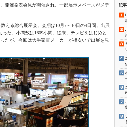
術を知る
セで、開催発表会見が開催され、一部展示スペースがメデ
記事
エンジニア”が仕掛けた社内
念の180日
ションは日本を救うのか
目を数える総合展示会。会期は10月7～10日の4日間。出展
となった。小間数は1609小間。従来、テレビをはじめと
IoT通信
だったが、今回は大手家電メーカーが相次いで出展を見
ナリスト「未来展望」
愛されないエンジニア」の
行動論