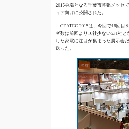
光伝送技
2015会場となる千葉市幕張メッ
“異端児
ィア向けに公開された。
改革、執
イノベー
CEATEC 2015は、今回で16回
者数は前回より16社少ない531社
JASA発
した家電に注目が集まった展示会
IHSア
送った。
「英語に
ための新