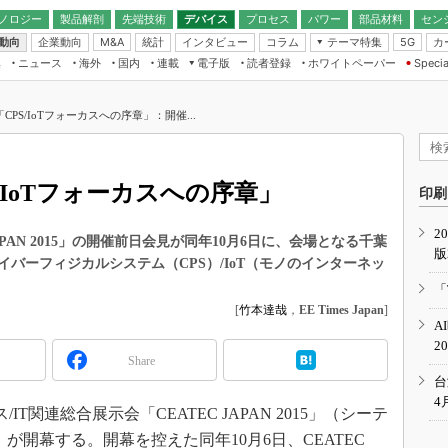
ノロジー
製品解剖
先端技術
デバイス
プロセス
パワー
部品材料
セン
動向
企業動向
統計
インタビュー
コラム
テーマ特集
カ
M&A
5G
ギー
ナログ
無線
集
ニュース
海外
国内
連載
電子版
読者登録
ホワイトペーパー
Specia
フィジカルAI
IoT・エッジコ
モリ
EXPO
Microchip情報
ストレージ通信
EE Times Japan×EDN Japan統合電
エッジAI
子版
I
SEMICON Japan
5は「CPS/IoTフォーカスへの序章」：開催...
デバイス通信
パワーエレクトロニクス
電子ブックレット
イコン
CEATEC
のナノフォーカス
半導体後工程
GA
EdgeTech＋
業界スコープ
PS/IoTフォーカスへの序章」
読者調査（EE Times Research）
印刷
TECHNO-FRONT
のエレ・組み込みプレイバ
カーボンニュートラル
2
人とくるま展
JAPAN 2015」の開催前日会見が同年10月6日に、会場となる千葉
版
IoT
直前エンジニアの社会人大
バーフィジカルシステム（CPS）/IoT（モノのインターネッ
電源設計（EDN Japan）
「
数字」で回してみよう
[
竹本達哉
，
EE Times Japan
]
エレクトロニクス入門（EDN
A
Japan）
ード ～Behind the
2
rd
Share
年で起こったこと、次の10年
台
こと
4
IT関連総合展示会「CEATEC JAPAN 2015」（シーテ
で探るアジアの新トレンド
15）が開幕する。開幕を控えた同年10月6日、CEATEC