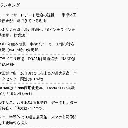
ランキング
He・ナフサ・レジスト逼迫の続報――半導体工
場停止が回避できている理由
ルネサス高崎工場が閉鎖へ 「6インチライン維
持限界」 操業50年
令和8年熊本地震、半導体メーカー工場の対応
状況【8/4 19時10分更新】
27年メモリ市場 DRAMは逼迫継続、NANDは
供給緩和へ
村田製作所、26年度1Qは売上高が過去最高 デ
ータセンター関連は81％増
2026年は「2nm商用化元年」 Panther Lake搭載
PCなど最新機を分解
ルネサス、26年2Qは増収増益 データセンター
需要強く「供給はパツパツ」
ソニー半導体は1Q過去最高益、スマホ市況停滞
も主要顧客ら拡大