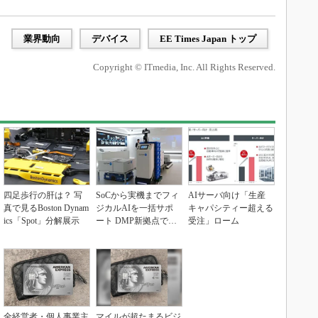
業界動向
デバイス
EE Times Japan トップ
Copyright © ITmedia, Inc. All Rights Reserved.
四足歩行の肝は？ 写
SoCから実機までフィ
AIサーバ向け「生産
真で見るBoston Dynam
ジカルAIを一括サポ
キャパシティー超える
ics「Spot」分解展示
ート DMP新拠点で展
受注」ローム
開加速
全経営者・個人事業主
マイルが超たまるビジ