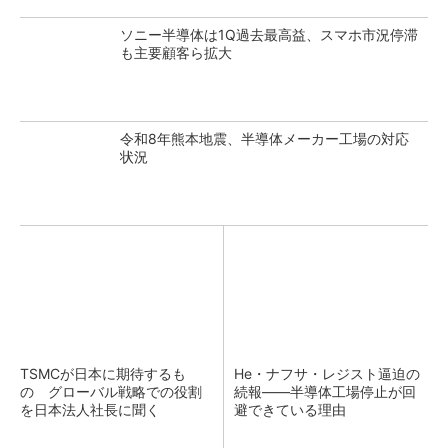
ソニー半導体は1Q過去最高益、スマホ市況停滞
も主要顧客ら拡大
令和8年熊本地震、半導体メーカー工場の対応
状況
TSMCが日本に期待するも
He・ナフサ・レジスト逼迫の
の グローバル戦略での役割
続報――半導体工場停止が回
を日本法人社長に聞く
避できている理由