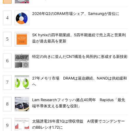
2026年Q2のDRAM市場シェア、Samsungが首位に
SK hynixの四半期業績、5四半期連続で売上高と営業利
益が過去最高を更新
特定の向きに並んだCNT構造を局所的に形成する新技術
27年メモリ市場 DRAMは逼迫継続、NANDは供給緩和
へ
Lam Researchフィラッハ拠点40周年 Rapidus「最先
端半導体支える重要な役割」
太陽誘電26年度1Qは増収増益 AI需要でコンデンサー
のBBレシオ1.72に