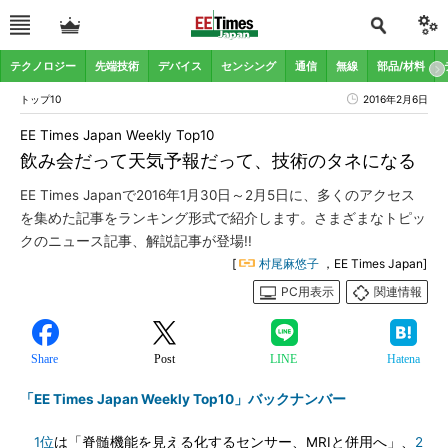
テクノロジー
先端技術
デバイス
センシング
通信
無線
部品/材料
トップ10
2016年2月6日
EE Times Japan Weekly Top10
飲み会だって天気予報だって、技術のタネになる
EE Times Japanで2016年1月30日～2月5日に、多くのアクセス
を集めた記事をランキング形式で紹介します。さまざまなトピッ
クのニュース記事、解説記事が登場!!
[
村尾麻悠子
，EE Times Japan]
PC用表示
関連情報
Share
Post
LINE
Hatena
「EE Times Japan Weekly Top10」バックナンバー
1位
は「脊髄機能を見える化するセンサー、MRIと併用へ」、
2