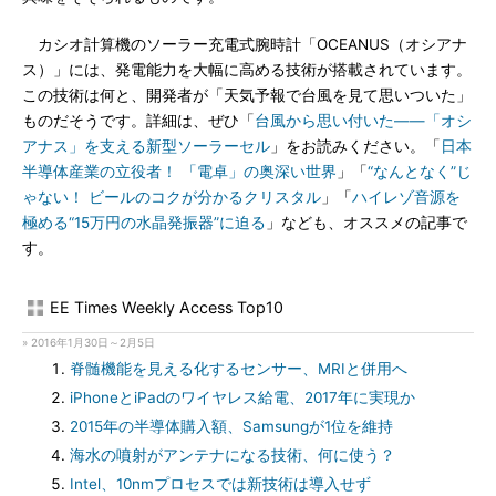
カシオ計算機のソーラー充電式腕時計「OCEANUS（オシアナ
ス）」には、発電能力を大幅に高める技術が搭載されています。
この技術は何と、開発者が「天気予報で台風を見て思いついた」
ものだそうです。詳細は、ぜひ「
台風から思い付いた――「オシ
アナス」を支える新型ソーラーセル
」をお読みください。「
日本
半導体産業の立役者！ 「電卓」の奥深い世界
」「
“なんとなく”じ
ゃない！ ビールのコクが分かるクリスタル
」「
ハイレゾ音源を
極める“15万円の水晶発振器”に迫る
」なども、オススメの記事で
す。
EE Times Weekly Access Top10
» 2016年1月30日～2月5日
脊髄機能を見える化するセンサー、MRIと併用へ
iPhoneとiPadのワイヤレス給電、2017年に実現か
2015年の半導体購入額、Samsungが1位を維持
海水の噴射がアンテナになる技術、何に使う？
Intel、10nmプロセスでは新技術は導入せず