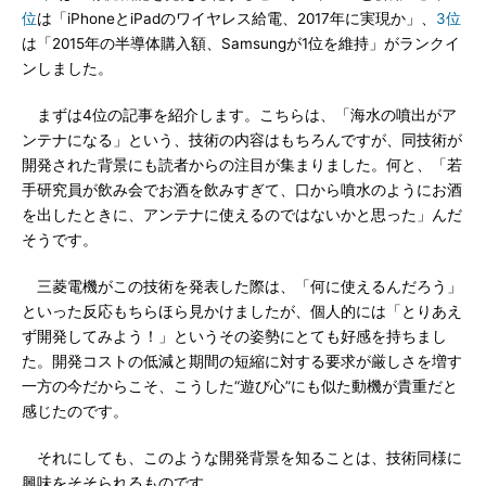
位
は「iPhoneとiPadのワイヤレス給電、2017年に実現か」、
3位
は「2015年の半導体購入額、Samsungが1位を維持」がランクイ
ンしました。
まずは4位の記事を紹介します。こちらは、「海水の噴出がア
ンテナになる」という、技術の内容はもちろんですが、同技術が
開発された背景にも読者からの注目が集まりました。何と、「若
手研究員が飲み会でお酒を飲みすぎて、口から噴水のようにお酒
を出したときに、アンテナに使えるのではないかと思った」んだ
そうです。
三菱電機がこの技術を発表した際は、「何に使えるんだろう」
といった反応もちらほら見かけましたが、個人的には「とりあえ
ず開発してみよう！」というその姿勢にとても好感を持ちまし
た。開発コストの低減と期間の短縮に対する要求が厳しさを増す
一方の今だからこそ、こうした“遊び心”にも似た動機が貴重だと
感じたのです。
それにしても、このような開発背景を知ることは、技術同様に
興味をそそられるものです。