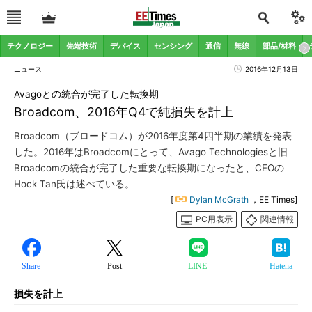
テクノロジー
先端技術
デバイス
センシング
通信
無線
部品/材料
ニュース
2016年12月13日
Avagoとの統合が完了した転換期
Broadcom、2016年Q4で純損失を計上
Broadcom（ブロードコム）が2016年度第4四半期の業績を発表
した。2016年はBroadcomにとって、Avago Technologiesと旧
Broadcomの統合が完了した重要な転換期になったと、CEOの
Hock Tan氏は述べている。
[
Dylan McGrath
，EE Times]
PC用表示
関連情報
Share
Post
LINE
Hatena
損失を計上