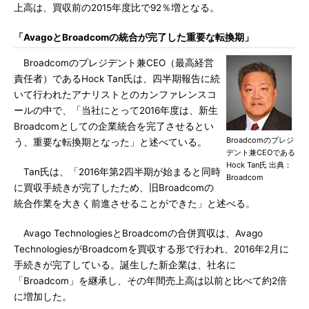
上高は、買収前の2015年度比で92％増となる。
「AvagoとBroadcomの統合が完了した重要な転換期」
Broadcomのプレジデント兼CEO（最高経営
責任者）であるHock Tan氏は、四半期報告に続
いて行われたアナリストとのカンファレンスコ
ールの中で、「当社にとって2016年度は、新生
Broadcomとしての企業統合を完了させるとい
Broadcomのプレジ
う、重要な転換期となった」と述べている。
デント兼CEOである
Hock Tan氏 出典：
Tan氏は、「2016年第2四半期が始まると同時
Broadcom
に買収手続きが完了したため、旧Broadcomの
統合作業を大きく前進させることができた」と述べる。
Avago TechnologiesとBroadcomの合併買収は、Avago
TechnologiesがBroadcomを買収する形で行われ、2016年2月に
手続きが完了している。誕生した新企業は、社名に
「Broadcom」を継承し、その年間売上高は以前と比べて約2倍
に増加した。