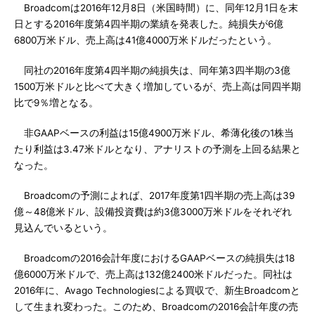
Broadcomは2016年12月8日（米国時間）に、同年12月1日を末
日とする2016年度第4四半期の業績を発表した。純損失が6億
6800万米ドル、売上高は41億4000万米ドルだったという。
同社の2016年度第4四半期の純損失は、同年第3四半期の3億
1500万米ドルと比べて大きく増加しているが、売上高は同四半期
比で9％増となる。
非GAAPベースの利益は15億4900万米ドル、希薄化後の1株当
たり利益は3.47米ドルとなり、アナリストの予測を上回る結果と
なった。
Broadcomの予測によれば、2017年度第1四半期の売上高は39
億～48億米ドル、設備投資費は約3億3000万米ドルをそれぞれ
見込んでいるという。
Broadcomの2016会計年度におけるGAAPベースの純損失は18
億6000万米ドルで、売上高は132億2400米ドルだった。同社は
2016年に、Avago Technologiesによる買収で、新生Broadcomと
して生まれ変わった。このため、Broadcomの2016会計年度の売