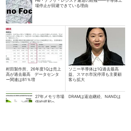
He・ナフサ・レジスト逼迫の続報――半導体工
場停止が回避できている理由
村田製作所、26年度1Qは売上
ソニー半導体は1Q過去最高
高が過去最高 データセンタ
益、スマホ市況停滞も主要顧
ー関連は81％増
客ら拡大
27年メモリ市場 DRAMは逼迫継続、NANDは
供給緩和へ
マイクロン、AI需要で広島工場増強へ起工式