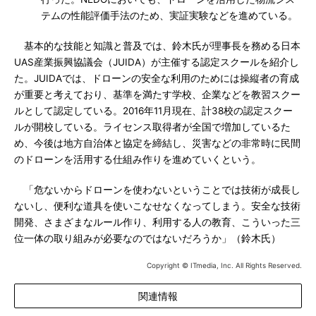
テムの性能評価手法のため、実証実験などを進めている。
基本的な技能と知識と普及では、鈴木氏が理事長を務める日本
UAS産業振興協議会（JUIDA）が主催する認定スクールを紹介し
た。JUIDAでは、ドローンの安全な利用のためには操縦者の育成
が重要と考えており、基準を満たす学校、企業などを教習スクー
ルとして認定している。2016年11月現在、計38校の認定スクー
ルが開校している。ライセンス取得者が全国で増加しているた
め、今後は地方自治体と協定を締結し、災害などの非常時に民間
のドローンを活用する仕組み作りを進めていくという。
「危ないからドローンを使わないということでは技術が成長し
ないし、便利な道具を使いこなせなくなってしまう。安全な技術
開発、さまざまなルール作り、利用する人の教育、こういった三
位一体の取り組みが必要なのではないだろうか」（鈴木氏）
Copyright © ITmedia, Inc. All Rights Reserved.
関連情報