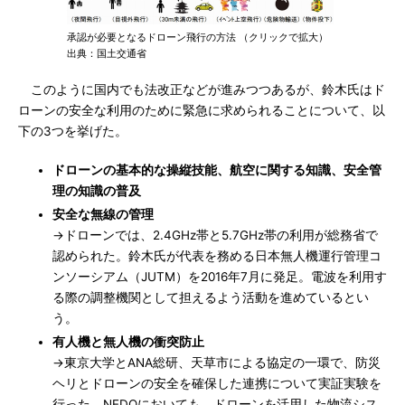
承認が必要となるドローン飛行の方法 （クリックで拡大）
出典：国土交通省
このように国内でも法改正などが進みつつあるが、鈴木氏はド
ローンの安全な利用のために緊急に求められることについて、以
下の3つを挙げた。
ドローンの基本的な操縦技能、航空に関する知識、安全管
理の知識の普及
安全な無線の管理
→ドローンでは、2.4GHz帯と5.7GHz帯の利用が総務省で
認められた。鈴木氏が代表を務める日本無人機運行管理コ
ンソーシアム（JUTM）を2016年7月に発足。電波を利用す
る際の調整機関として担えるよう活動を進めているとい
う。
有人機と無人機の衝突防止
→東京大学とANA総研、天草市による協定の一環で、防災
ヘリとドローンの安全を確保した連携について実証実験を
行った。NEDOにおいても、ドローンを活用した物流シス