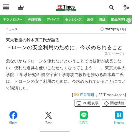
テクノロジー
先端技術
デバイス
センシング
通信
無線
部品/材料
ニュース
2017年2月22日
東大教授の鈴木真二氏が語る
ドローンの安全利用のために、今求められること
（2/2 ページ）
危ないからドローンを使わないということでは技術が成長しな
い、便利な道具を使いこなせなくなってしまう――。東京大学大
学院 工学系研究科 航空宇宙工学専攻で教授を務める鈴木真二氏
は、ドローンの安全利用のために、今求められていることについ
て講演した。
[
庄司智昭
，EE Times Japan]
PC用表示
関連情報
Share
Post
LINE
Hatena