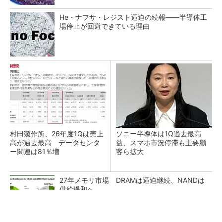
He・ナフサ・レジスト逼迫の続報――半導体工
場停止が回避できている理由
村田製作所、26年度1Qは売上
ソニー半導体は1Q過去最高
高が過去最高 データセンタ
益、スマホ市況停滞も主要顧
ー関連は81％増
客ら拡大
27年メモリ市場 DRAMは逼迫継続、NANDは
供給緩和へ