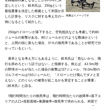
登録義務対象となることが2015年に決
定したという。鈴木氏は、250gという
最低重量を決定した根拠として米国が示
画像はイメージです
した計算を、リスクに対する考え方の一
例になるとして紹介した。
250gのドローンが落下すると、空気抵抗なども考慮して約80
ジュールの衝撃がある。80ジュールがどのような数値かという
と、人間の頭に落ちた場合、31％の致死率であることが研究で分
かっているという。
基本となる考え方にもあるように、鈴木氏は「危ないから、飛
行を辞めろという話ではない」と指摘する。例えば、42.5m/秒
の野球ボールが当たった場合の衝撃は127ジュール、76.0m/秒の
ゴルフボールは130ジュールだ。「ドローンだけ飛んでダメと言
えない。どのくらいの被害が起こるかを算定することが重要」
（鈴木氏）と語る。
1飛行時間当たりの致死率は、飛行時間当たりの故障率×落下エ
リアの人口×投影面積×暴露確率×致死率で求められる。米国で