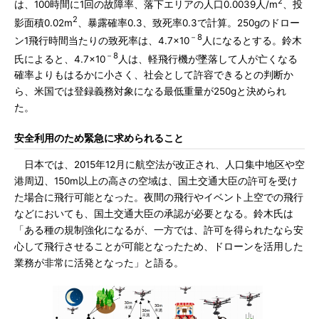
2
は、100時間に1回の故障率、落下エリアの人口0.0039人/m
、投
2
影面積0.02m
、暴露確率0.3、致死率0.3で計算。250gのドロー
－8
ン1飛行時間当たりの致死率は、4.7×10
人になるとする。鈴木
－8
氏によると、4.7×10
人は、軽飛行機が墜落して人が亡くなる
確率よりもはるかに小さく、社会として許容できるとの判断か
ら、米国では登録義務対象になる最低重量が250gと決められ
た。
安全利用のため緊急に求められること
日本では、2015年12月に航空法が改正され、人口集中地区や空
港周辺、150m以上の高さの空域は、国土交通大臣の許可を受け
た場合に飛行可能となった。夜間の飛行やイベント上空での飛行
などにおいても、国土交通大臣の承認が必要となる。鈴木氏は
「ある種の規制強化になるが、一方では、許可を得られたなら安
心して飛行させることが可能となったため、ドローンを活用した
業務が非常に活発となった」と語る。