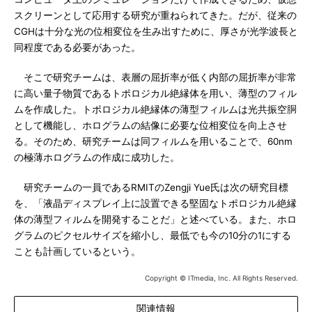
スクリーンとして応用する研究が重ねられてきた。だが、従来の
CGHは十分な光の位相変位を生み出すために、厚さが光学波長と
同程度である必要があった。
そこで研究チームは、表層の屈折率が低く内部の屈折率が非常
に高い量子物質であるトポロジカル絶縁体を用い、薄型のフィル
ムを作成した。トポロジカル絶縁体の薄型フィルムは光共振空胴
として機能し、ホログラムの結像に必要な位相変位を向上させ
る。そのため、研究チームは同フィルムを用いることで、60nm
の極薄ホログラムの作成に成功した。
研究チームの一員であるRMITのZengji Yue氏は次の研究目標
を、「液晶ディスプレイ上に設置できる堅固なトポロジカル絶縁
体の薄型フィルムを開発することだ」と述べている。また、ホロ
グラムのピクセルサイズを縮小し、最低でも今の10分の1にする
ことも計画しているという。
Copyright © ITmedia, Inc. All Rights Reserved.
関連情報