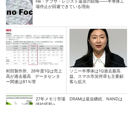
He・ナフサ・レジスト逼迫の続報――半導体工
場停止が回避できている理由
村田製作所、26年度1Qは売上
ソニー半導体は1Q過去最高
高が過去最高 データセンタ
益、スマホ市況停滞も主要顧
ー関連は81％増
客ら拡大
27年メモリ市場 DRAMは逼迫継続、NANDは
供給緩和へ
マイクロン、AI需要で広島工場増強へ起工式