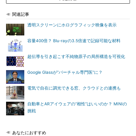
関連記事
透明スクリーンにホログラフィック映像を表示
容量400倍？ Blu-rayの3.5倍速で記録可能な材料
超伝導を引き起こす不純物原子の局所構造を可視化
Google Glassが“バーチャル専門医”に？
電気で自在に調光できる窓、クラウドとの連携も
自動車とARアイウェアの“相性”はいいのか？ MINIの
挑戦
あなたにおすすめ