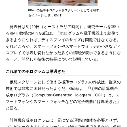
60nmの極薄ホログラムをスクリーンとして活用す
るイメージ 出典：RMIT
発表日は5月19日（オーストラリア時間）。研究チームを率い
るRMIT教授のMin Gu氏は、「ホログラムを電子機器上で結像で
きるようになれば、ディスプレイのサイズは問題ではなくなる。
それどころか、スマートフォンやスマートウォッチの小さなディ
スプレイでは表し切れなかった多くの情報が表示できるようにな
る」と、開発した技術の特長について説明している。
これまでのホログラムは厚過ぎた
仮想スクリーンとして使える極薄ホログラムの作成は、従来の
技術では非常に困難だったようだ。Gu氏は、「従来の計算機合
成ホログラム（Computer-Generated Hologram：CGH）は、ス
マートフォンやスマートウォッチなどの電子機器には厚過ぎた」
と語る。
計算機合成ホログラムは、元になる現実の物体を必要とせず、
コンピュータ上のシミュレーションだけで作成できるため、仮想