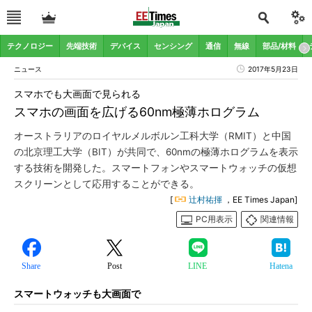
テクノロジー
先端技術
デバイス
センシング
通信
無線
部品/材料
ニュース
2017年5月23日
スマホでも大画面で見られる
スマホの画面を広げる60nm極薄ホログラム
オーストラリアのロイヤルメルボルン工科大学（RMIT）と中国
の北京理工大学（BIT）が共同で、60nmの極薄ホログラムを表示
する技術を開発した。スマートフォンやスマートウォッチの仮想
スクリーンとして応用することができる。
[
辻村祐揮
，EE Times Japan]
PC用表示
関連情報
Share
Post
LINE
Hatena
スマートウォッチも大画面で