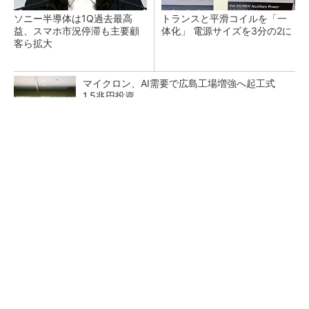
ソニー半導体は1Q過去最高
トランスと平滑コイルを「一
益、スマホ市況停滞も主要顧
体化」 電源サイズを3分の2に
客ら拡大
マイクロン、AI需要で広島工場増強へ起工式
1.5兆円投資
He・ナフサ・レジスト逼迫の続報――半導体工
場停止が回避できている理由
中国最大のDRAMメーカーCXMTがIPOへ 増
産とHBM開発で存在感