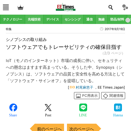
テクノロジー
先端技術
デバイス
センシング
通信
無線
部品/材料
特集
2017年9月19日
シノプシスの取り組み
ソフトウェアでもトレーサビリティの確保目指す
（2/3 ページ）
IoT（モノのインターネット）市場の成長に伴い、セキュリティ
への懸念はますます高まっている。そうした中、Synopsys（シ
ノプシス）は、ソフトウェアの品質と安全性を高める方法として
「ソフトウェア・サインオフ」を提唱している。
[
村尾麻悠子
，EE Times Japan]
PC用表示
関連情報
Share
Post
LINE
Hatena
前のページへ
次のページへ