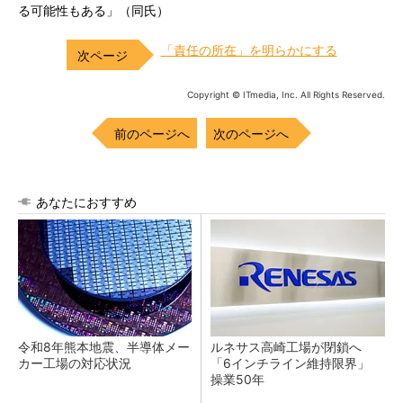
る可能性もある」（同氏）
「責任の所在」を明らかにする
Copyright © ITmedia, Inc. All Rights Reserved.
前のページへ
次のページへ
あなたにおすすめ
令和8年熊本地震、半導体メー
ルネサス高崎工場が閉鎖へ
カー工場の対応状況
「6インチライン維持限界」
操業50年