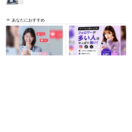
あなたにおすすめ
SNSアカウントを着実に成
SNSアカウントを着実に成
長。実はみんなココ使ってま
長。実はみんなココ使ってま
す。
す。
PR(Dreaw合同会社)
PR(Dreaw合同会社)
ルネサス高崎工場が閉鎖へ 「6インチライン維
持限界」 操業50年
令和8年熊本地震、半導体メーカー工場の対応
状況