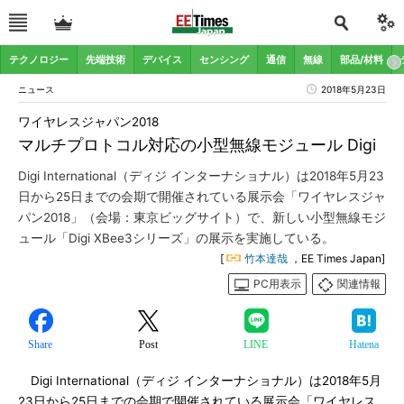
テクノロジー
先端技術
デバイス
センシング
通信
無線
部品/材料
ニュース
2018年5月23日
ワイヤレスジャパン2018
マルチプロトコル対応の小型無線モジュール Digi
Digi International（ディジ インターナショナル）は2018年5月23
日から25日までの会期で開催されている展示会「ワイヤレスジャ
パン2018」（会場：東京ビッグサイト）で、新しい小型無線モジ
ュール「Digi XBee3シリーズ」の展示を実施している。
[
竹本達哉
，EE Times Japan]
PC用表示
関連情報
Share
Post
LINE
Hatena
Digi International（ディジ インターナショナル）は2018年5月
23日から25日までの会期で開催されている展示会「ワイヤレス