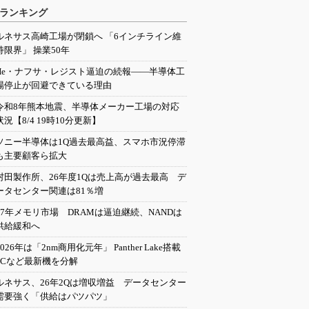
ランキング
ルネサス高崎工場が閉鎖へ 「6インチライン維
持限界」 操業50年
He・ナフサ・レジスト逼迫の続報――半導体工
場停止が回避できている理由
令和8年熊本地震、半導体メーカー工場の対応
状況【8/4 19時10分更新】
ソニー半導体は1Q過去最高益、スマホ市況停滞
も主要顧客ら拡大
村田製作所、26年度1Qは売上高が過去最高 デ
ータセンター関連は81％増
27年メモリ市場 DRAMは逼迫継続、NANDは
供給緩和へ
2026年は「2nm商用化元年」 Panther Lake搭載
PCなど最新機を分解
ルネサス、26年2Qは増収増益 データセンター
需要強く「供給はパツパツ」