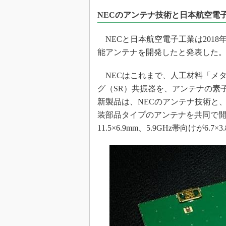
光伝送技
NECのアンテナ技術と日本航空電
“異端児
改革、執
NECと日本航空電子工業は2018
イノベー
能アンテナを開発したと発表した
JASA発
IHSア
NECはこれまで、人工材料「メ
グ（SR）共振器を、アンテナの素
「英語に
ための新
新製品は、NECのアンテナ技術と
装部品タイプのアンテナを共同で開発
11.5×6.9mm、5.9GHz帯向けが6.7