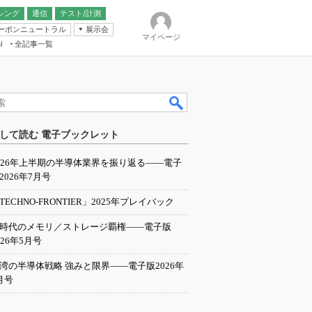
シング
通信
テスト/計測
ーボンニュートラル
展示会
マイページ
全記事一覧
l
ンピューティング
して読む 電子ブックレット
IER
026年上半期の半導体業界を振り返る――電子
2026年7月号
TECHNO-FRONTIER」2025年プレイバック
I時代のメモリ／ストレージ覇権――電子版
026年5月号
湾の半導体戦略 強みと限界――電子版2026年
月号