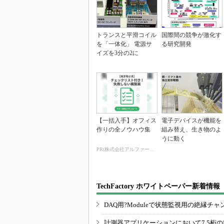
トランスと平滑コイル
国際間の競争が激化す
を「一体化」 電源サ
る研究開発
イズを3分の2に
【一括入手】オフィス
電子デバイスが機能を
作りの全ノウハウ集
組み替え、生き物のよ
うに動く
PR(株式会社アルファーテクノ)
TechFactory ホワイトペーパー新着情報
DAQ用?Moduleで状態監視用の絶縁
計測器アプリケーションにおいて7.5桁