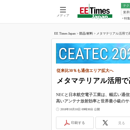
テク
業界
電池／エネル
ア
メディア
特
メ
福田昭の
LS
EE Times Japan
>
部品/材料
>
メタマテリアル活用で高
福田昭の
マ
湯之上隆
FP
大山聡の
大原雄介
ック
従来比30％も通信エリア拡大へ
リタイア
学漂流記
メタマテリアル活用で
世界を「
NECと日本航空電子工業は、幅広い通
踊るバズワ
高いアンテナ放射効率と世界最小級のサ
Buzzwo
2018年10月10日 09時30分 公開
この10
で起こる
印刷する
見る
製品分解