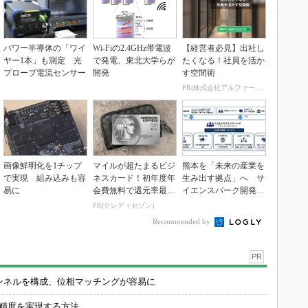
パワー半導体の「ワイ
Wi-Fiの2.4GHz帯電波
【経営者必見】出社し
ヤー1本」も測定 光
で発電、東北大学らが
たくなる！社員を活か
プローブ電流センサー
開発
す空間術
PR(株式会社アルファーテクノ)
画像鮮明化を1チップ
マイルが超たまるビジ
熊本を「未来の産業を
で実現 組み込みも容
ネスカード！初年度年
生み出す拠点」へ サ
易に
会費無料で還元率最大
イエンスパーク開発進
1.125%
む
PR(クレディセゾン)
Recommended by
PR
チャンネルを構成、位相マッチングが容易に
の精度を実現する方法