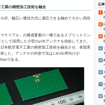
術を知る
記事
子工業の精密加工技術を融合
エンジニア”が仕掛けた社内
念の180日
年10月、幅広い通信方式に適応できる極めて小さい高性
ションは日本を救うのか
。
IoT通信
ナリスト「未来展望」
タマテリアル」の構成要素の一種であるスプリットリン
子として採用した小型のμSRアンテナを供給してきた。
愛されないエンジニア」の
行動論
、日本航空電子工業の精密加工技術を融合させ、表面実
した。アンテナの外形寸法は2.4GHz帯向けが
×3.8mmである。