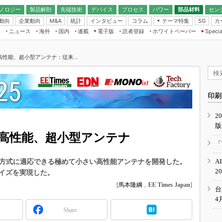
ノロジー
製品解剖
先端技術
デバイス
プロセス
パワー
部品材料
セン
動向
企業動向
統計
インタビュー
コラム
テーマ特集
カ
M&A
5G
ギー
ナログ
無線
集
ニュース
海外
国内
連載
電子版
読者登録
ホワイトペーパー
Specia
フィジカルAI
IoT・エッジコ
モリ
EXPO
Microchip情報
ストレージ通信
EE Times Japan×EDN Japan統合電
エッジAI
子版
I
SEMICON Japan
性能、超小型アンテナ：従来...
デバイス通信
パワーエレクトロニクス
電子ブックレット
イコン
CEATEC
のナノフォーカス
半導体後工程
GA
EdgeTech＋
業界スコープ
読者調査（EE Times Research）
印刷
TECHNO-FRONT
のエレ・組み込みプレイバ
カーボンニュートラル
2
人とくるま展
版
IoT
直前エンジニアの社会人大
高性能、超小型アンテナ
電源設計（EDN Japan）
「
数字」で回してみよう
エレクトロニクス入門（EDN
A
信方式に適応できる極めて小さい高性能アンテナを開発した。
Japan）
ード ～Behind the
2
イズを実現した。
rd
[
馬本隆綱
，
EE Times Japan
]
年で起こったこと、次の10年
台
こと
4
Share
で探るアジアの新トレンド