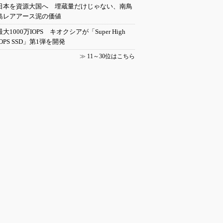
日本を資源大国へ 埋蔵量だけじゃない、南鳥
島レアアース泥の価値
最大1000万IOPS キオクシアが「Super High
IOPS SSD」第1弾を開発
≫
11～30位はこちら