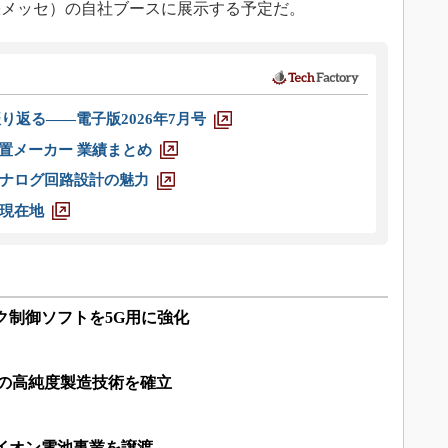
・幕張メッセ）の自社ブースに展示する予定だ。
り返る――電子版2026年7月号
装置メーカー 業績まとめ
ナログ回路設計の魅力
現在地
ク制御ソフトを5G用に強化
Tの高純度製造技術を確立
イオン電池事業を譲渡